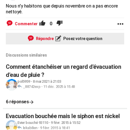
Nous n'y habitons que depuis novembre on a pas encore
nettoyé.
0
Commenter
Répondre
Posez votre question
Discussions similaires
Comment étanchéiser un regard d'évacuation
d'eau de pluie ?
pol5959
-
8 mai 2021 à 21:03
_88742exp
-
11 déc. 2025 à 15:48
6 réponses
Evacuation bouchée mais le siphon est nickel
Evier bouché 93110
-
9 févr. 2015 à 15:52
lekabilien
-
9 févr. 2015 à 18:41