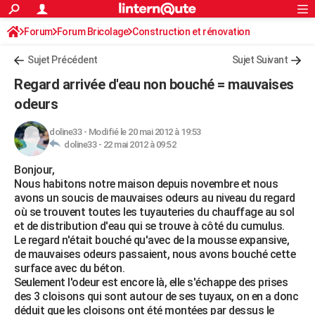
ACTUALITÉS
Forum
Forum Bricolage
Connexion
Construction et rénovation
S'inscrire
Rechercher
Société
Education
Villes
Politique
Faits Divers
Monde
+
SPORT
Sujet Précédent
Sujet Suivant
Football
Cyclisme
Forum
Coupe du monde 2026
Tennis
Rugby
CULTURE
Regard arrivée d'eau non bouché = mauvaises
TNT
Cinéma
Musique
Programme TV
Streaming
Sorties cinéma
+
odeurs
FINANCE
Impôts
Immobilier
Banque
Crédit
Retraite
Epargne
Risques naturels par ville
Assurance
AUTO
doline33
-
Modifié le 20 mai 2012 à 19:53
doline33 -
22 mai 2012 à 09:52
Réserver un essai
Berlines
Forum auto
Essais
Citadines
SUV
+
HIGH-TECH
Bonjour,
Nous habitons notre maison depuis novembre et nous
Meilleur smartphone
Ordinateurs
Guide high-tech
Mobiles
Internet
Jeux vidéo
+
BRICOLAGE
avons un soucis de mauvaises odeurs au niveau du regard
où se trouvent toutes les tuyauteries du chauffage au sol
Aménagement intérieur
Cuisine
Jardinage
+
Forum
Extérieur
Salle de bains
Rangement
WEEK-END
et de distribution d'eau qui se trouve à côté du cumulus.
Le regard n'était bouché qu'avec de la mousse expansive,
Escapades
Expositions
Week-end nature
Guides de France
Patrimoine
Musées
+
LIFESTYLE
de mauvaises odeurs passaient, nous avons bouché cette
surface avec du béton.
Bien-être
Mode
+
Art de vivre
Loisirs
Modes de vie
SANTE
Seulement l'odeur est encore là, elle s'échappe des prises
des 3 cloisons qui sont autour de ses tuyaux, on en a donc
Guide de la santé
Médicaments
+
Alimentation
Maladies
Sommeil
VOYAGE
déduit que les cloisons ont été montées par dessus le