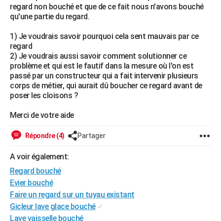
regard non bouché et que de ce fait nous n'avons bouché
City break
Voyage de noces
Climat
Destinations
Voyage nature
Forum
+
PHOTO
qu'une partie du regard.
GUIDES D'ACHAT
1) Je voudrais savoir pourquoi cela sent mauvais par ce
regard
BONS PLANS
2) Je voudrais aussi savoir comment solutionner ce
problème et qui est le fautif dans la mesure où l'on est
CARTE DE VOEUX
passé par un constructeur qui a fait intervenir plusieurs
corps de métier, qui aurait dû boucher ce regard avant de
Carte Bonne année
Carte Pâques
Carte de Noël
Carte Saint-Valentin
Carte d'anniversaire
DICTIONNAIRE
poser les cloisons ?
Biographies
Expressions
Dictionnaire
Citations
Proverbes
PROGRAMME TV
Merci de votre aide
COPAINS D'AVANT
Répondre (4)
Partager
Se connecter
Collèges
Universités
Service militaire
S'inscrire
Lycées
Primaires
Entreprises
Avis de recherche
AVIS DE DÉCÈS
A voir également:
Regard bouché
FORUM
Evier bouché
Lifestyle
Sport
Television
Cinema
Bricolage
Culture
Auto
Voyage
Faire un regard sur un tuyau existant
Gicleur lave glace bouché
✓
Lave vaisselle bouché