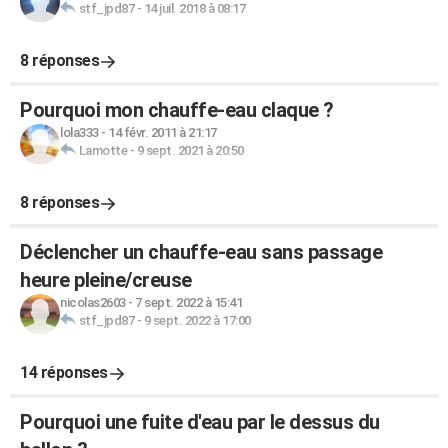
stf_jpd87
-
14 juil. 2018 à 08:17
8 réponses
Pourquoi mon chauffe-eau claque ?
lola333
-
14 févr. 2011 à 21:17
Lamotte
-
9 sept. 2021 à 20:50
8 réponses
Déclencher un chauffe-eau sans passage
heure pleine/creuse
nicolas2603
-
7 sept. 2022 à 15:41
stf_jpd87
-
9 sept. 2022 à 17:00
14 réponses
Pourquoi une fuite d'eau par le dessus du