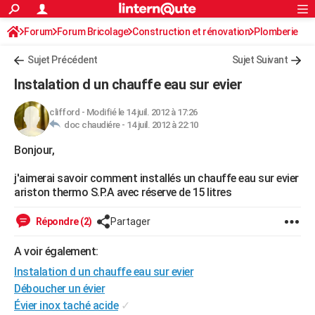
ACTUALITÉS
Forum
Forum Bricolage
Connexion
Construction et rénovation
S'inscrire
Plomberie
Rechercher
Société
Education
Villes
Politique
Faits Divers
Monde
+
SPORT
Sujet Précédent
Sujet Suivant
Football
Cyclisme
Forum
Coupe du monde 2026
Tennis
Rugby
CULTURE
Instalation d un chauffe eau sur evier
TNT
Cinéma
Musique
Programme TV
Streaming
Sorties cinéma
+
FINANCE
clifford
-
Modifié le 14 juil. 2012 à 17:26
doc chaudiére -
14 juil. 2012 à 22:10
Impôts
Immobilier
Banque
Crédit
Retraite
Epargne
Risques naturels par ville
Assurance
AUTO
Bonjour,
Réserver un essai
Berlines
Forum auto
Essais
Citadines
SUV
+
HIGH-TECH
j'aimerai savoir comment installés un chauffe eau sur evier
Meilleur smartphone
Ordinateurs
Guide high-tech
Mobiles
Internet
Jeux vidéo
+
BRICOLAGE
ariston thermo S.P.A avec réserve de 15 litres
Aménagement intérieur
Cuisine
Jardinage
+
Forum
Extérieur
Salle de bains
Rangement
WEEK-END
Répondre (2)
Partager
Escapades
Expositions
Week-end nature
Guides de France
Patrimoine
Musées
+
LIFESTYLE
A voir également:
Instalation d un chauffe eau sur evier
Bien-être
Mode
+
Art de vivre
Loisirs
Modes de vie
SANTE
Déboucher un évier
Guide de la santé
Médicaments
+
Alimentation
Maladies
Sommeil
VOYAGE
Évier inox taché acide
✓