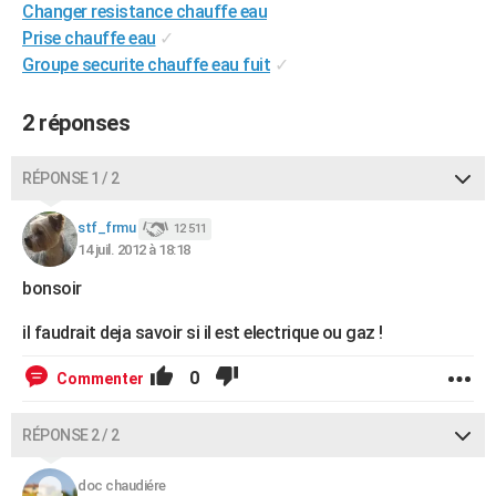
Changer resistance chauffe eau
City break
Voyage de noces
Climat
Destinations
Voyage nature
Forum
+
PHOTO
Prise chauffe eau
✓
Groupe securite chauffe eau fuit
✓
GUIDES D'ACHAT
BONS PLANS
2 réponses
CARTE DE VOEUX
RÉPONSE 1 / 2
Carte Bonne année
Carte Pâques
Carte de Noël
Carte Saint-Valentin
Carte d'anniversaire
DICTIONNAIRE
stf_frmu
12 511
Biographies
Expressions
Dictionnaire
Citations
Proverbes
14 juil. 2012 à 18:18
PROGRAMME TV
bonsoir
COPAINS D'AVANT
il faudrait deja savoir si il est electrique ou gaz !
Se connecter
Collèges
Universités
Service militaire
S'inscrire
Lycées
Primaires
Entreprises
Avis de recherche
AVIS DE DÉCÈS
0
Commenter
FORUM
Lifestyle
Sport
Television
Cinema
Bricolage
Culture
Auto
Voyage
RÉPONSE 2 / 2
doc chaudiére