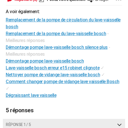
City break
Voyage de noces
Climat
Destinations
Voyage nature
Forum
+
PHOTO
A voir également:
GUIDES D'ACHAT
Remplacement de la pompe de circulation du lave-vaisselle
bosch
BONS PLANS
Remplacement de la pompe du lave-vaisselle bosch
-
Meilleures réponses
CARTE DE VOEUX
Démontage pompe lave-vaisselle bosch silence plus
-
Carte Bonne année
Carte Pâques
Carte de Noël
Carte Saint-Valentin
Carte d'anniversaire
DICTIONNAIRE
Meilleures réponses
Démontage pompe lave-vaisselle bosch
Biographies
Expressions
Dictionnaire
Citations
Proverbes
PROGRAMME TV
Lave-vaisselle bosch erreur e15 robinet clignote
✓
Nettoyer pompe de vidange lave-vaisselle bosch
✓
COPAINS D'AVANT
Comment changer pompe de vidange lave vaisselle Bosch
Se connecter
Collèges
Universités
Service militaire
S'inscrire
Lycées
Primaires
Entreprises
Avis de recherche
AVIS DE DÉCÈS
✓
Dégraissant lave vaisselle
FORUM
5 réponses
Lifestyle
Sport
Television
Cinema
Bricolage
Culture
Auto
Voyage
RÉPONSE 1 / 5