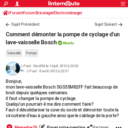
ACTUALITÉS
Forum
Forum Bricolage
Connexion
Electroménager
S'inscrire
Rechercher
Société
Education
Villes
Politique
Faits Divers
Monde
+
SPORT
Sujet Précédent
Sujet Suivant
Football
Cyclisme
Forum
Coupe du monde 2026
Tennis
Rugby
CULTURE
Comment démonter la pompe de cyclage d'un
TNT
Cinéma
Musique
Programme TV
Streaming
Sorties cinéma
+
lave-vaisselle Bosch
FINANCE
Résolu
Impôts
Immobilier
Banque
Crédit
Retraite
Epargne
Risques naturels par ville
Assurance
AUTO
Vaisselle
Pompe
Réserver un essai
Berlines
Forum auto
Essais
Citadines
SUV
+
HIGH-TECH
J-Paul
-
Modifié le 14 juil. 2012 à 20:33
J-Paul -
8 août 2012 à 22:37
Meilleur smartphone
Ordinateurs
Guide high-tech
Mobiles
Internet
Jeux vidéo
+
BRICOLAGE
Bonjour,
mon lave-vaisselle Bosch SGS55M82FF fait beaucoup de
Aménagement intérieur
Cuisine
Jardinage
+
Forum
Extérieur
Salle de bains
Rangement
WEEK-END
bruit depuis quelques semaines.
Il faut changer la pompe de cyclage.
Escapades
Expositions
Week-end nature
Guides de France
Patrimoine
Musées
+
LIFESTYLE
Quelqu'un pourrait-il me dire comment faire?
Faut-il désolidariser la cuve du socle et démonter toute la
Bien-être
Mode
+
Art de vivre
Loisirs
Modes de vie
SANTE
circuiterie d'eau à gauche ainsi que le cablage de la porte?
Guide de la santé
Médicaments
+
Alimentation
Maladies
Sommeil
VOYAGE
Répondre (5)
Posez votre question
Partager