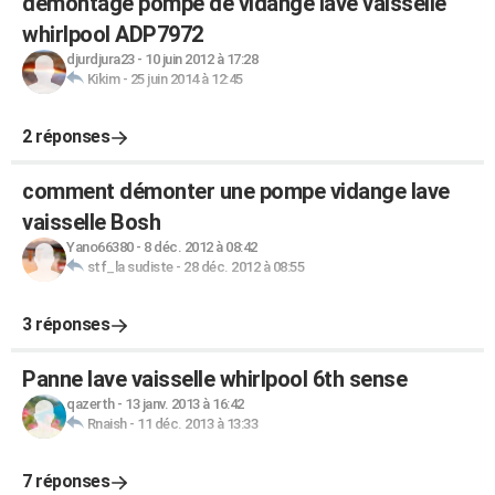
démontage pompe de vidange lave vaisselle
whirlpool ADP7972
djurdjura23
-
10 juin 2012 à 17:28
Kikim
-
25 juin 2014 à 12:45
2 réponses
comment démonter une pompe vidange lave
vaisselle Bosh
Yano66380
-
8 déc. 2012 à 08:42
stf_la sudiste
-
28 déc. 2012 à 08:55
3 réponses
Panne lave vaisselle whirlpool 6th sense
qazerth
-
13 janv. 2013 à 16:42
Rnaish
-
11 déc. 2013 à 13:33
7 réponses