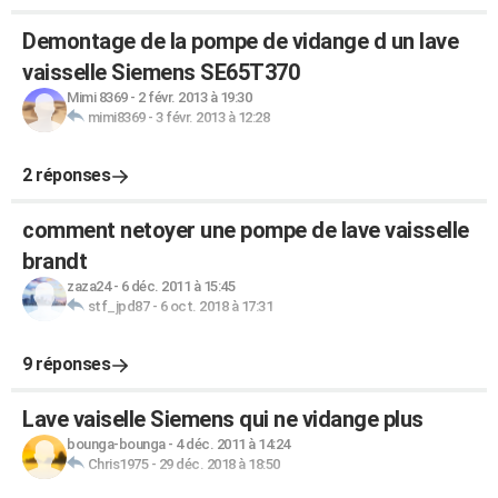
Demontage de la pompe de vidange d un lave
vaisselle Siemens SE65T370
Mimi 8369
-
2 févr. 2013 à 19:30
mimi8369
-
3 févr. 2013 à 12:28
2 réponses
comment netoyer une pompe de lave vaisselle
brandt
zaza24
-
6 déc. 2011 à 15:45
stf_jpd87
-
6 oct. 2018 à 17:31
9 réponses
Lave vaiselle Siemens qui ne vidange plus
bounga-bounga
-
4 déc. 2011 à 14:24
Chris1975
-
29 déc. 2018 à 18:50