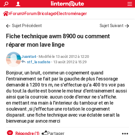
ACTUALITÉS
Forum
Forum Bricolage
Connexion
Electroménager
S'inscrire
Rechercher
Société
Education
Villes
Politique
Faits Divers
Monde
+
SPORT
Sujet Précédent
Sujet Suivant
Football
Cyclisme
Forum
Coupe du monde 2026
Tennis
Rugby
CULTURE
Fiche technique awm 8900 ou comment
TNT
Cinéma
Musique
Programme TV
Streaming
Sorties cinéma
+
réparer mon lave linge
FINANCE
Impôts
Immobilier
Banque
Crédit
Retraite
Epargne
Risques naturels par ville
Assurance
AUTO
Juanita4
-
Modifié le 13 août 2012 à 12:20
stf_la sudiste
-
13 août 2012 à 15:29
Réserver un essai
Berlines
Forum auto
Essais
Citadines
SUV
+
HIGH-TECH
Bonjour, un bruit, comme un cognement quand
l'entrainement se fait par la gauche.de plus l'essorage
Meilleur smartphone
Ordinateurs
Guide high-tech
Mobiles
Internet
Jeux vidéo
+
BRICOLAGE
demandé à 1200 trs m, ne s'effectue qu'a 400 trs voir pas
du tout.la durite est bonne le moteur d'entrainement aussi
Aménagement intérieur
Cuisine
Jardinage
+
Forum
Extérieur
Salle de bains
Rangement
WEEK-END
ainsi que la courroie. aucun code d'erreur ne s'affiche.
en mettant ma main à l'interieur du tambour et en le
Escapades
Expositions
Week-end nature
Guides de France
Patrimoine
Musées
+
LIFESTYLE
soulevant ,si j'effectue une rotation le cognement
disparait. une fiche technique avec vue éclatée serait la
Bien-être
Mode
+
Art de vivre
Loisirs
Modes de vie
SANTE
bienvenue.par avnce merci
Guide de la santé
Médicaments
+
Alimentation
Maladies
Sommeil
VOYAGE
Répondre (1)
Partager