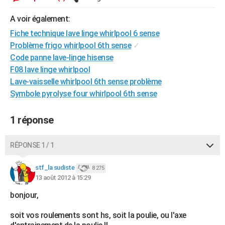
City break
Voyage de noces
Climat
Destinations
Voyage nature
Forum
+
PHOTO
A voir également:
GUIDES D'ACHAT
Fiche technique lave linge whirlpool 6 sense
Problème frigo whirlpool 6th sense
✓
BONS PLANS
Code panne lave-linge hisense
F08 lave linge whirlpool
CARTE DE VOEUX
Lave-vaisselle whirlpool 6th sense problème
Carte Bonne année
Carte Pâques
Carte de Noël
Carte Saint-Valentin
Carte d'anniversaire
Symbole pyrolyse four whirlpool 6th sense
DICTIONNAIRE
Biographies
Expressions
Dictionnaire
Citations
Proverbes
PROGRAMME TV
1 réponse
COPAINS D'AVANT
RÉPONSE 1 / 1
Se connecter
Collèges
Universités
Service militaire
S'inscrire
Lycées
Primaires
Entreprises
Avis de recherche
AVIS DE DÉCÈS
stf_la sudiste
8 275
FORUM
13 août 2012 à 15:29
Lifestyle
Sport
Television
Cinema
Bricolage
Culture
Auto
Voyage
bonjour,
soit vos roulements sont hs, soit la poulie, ou l'axe