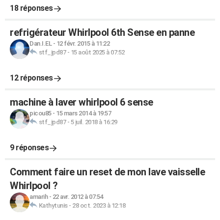
18 réponses
refrigérateur Whirlpool 6th Sense en panne
Dan.I.EL
-
12 févr. 2015 à 11:22
stf_jpd87
-
15 août 2025 à 07:52
12 réponses
machine à laver whirlpool 6 sense
picou85
-
15 mars 2014 à 19:57
stf_jpd87
-
5 juil. 2018 à 16:29
9 réponses
Comment faire un reset de mon lave vaisselle
Whirlpool ?
amarih
-
22 avr. 2012 à 07:54
Kathytunis
-
28 oct. 2023 à 12:18