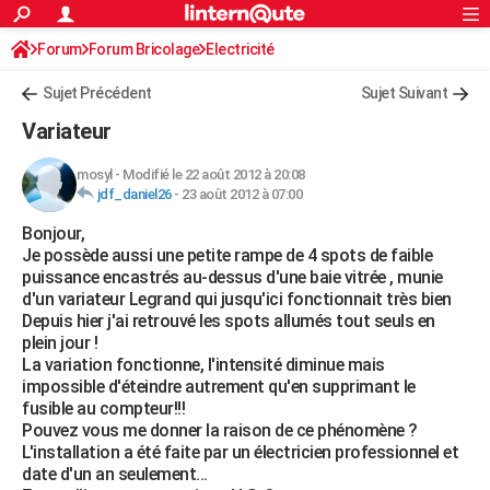
ACTUALITÉS
Forum
Forum Bricolage
Connexion
Electricité
S'inscrire
Rechercher
Société
Education
Villes
Politique
Faits Divers
Monde
+
SPORT
Sujet Précédent
Sujet Suivant
Football
Cyclisme
Forum
Coupe du monde 2026
Tennis
Rugby
CULTURE
Variateur
TNT
Cinéma
Musique
Programme TV
Streaming
Sorties cinéma
+
FINANCE
mosyl
-
Modifié le 22 août 2012 à 20:08
jdf_daniel26
-
23 août 2012 à 07:00
Impôts
Immobilier
Banque
Crédit
Retraite
Epargne
Risques naturels par ville
Assurance
AUTO
Bonjour,
Réserver un essai
Berlines
Forum auto
Essais
Citadines
SUV
+
HIGH-TECH
Je possède aussi une petite rampe de 4 spots de faible
puissance encastrés au-dessus d'une baie vitrée , munie
Meilleur smartphone
Ordinateurs
Guide high-tech
Mobiles
Internet
Jeux vidéo
+
BRICOLAGE
d'un variateur Legrand qui jusqu'ici fonctionnait très bien
Depuis hier j'ai retrouvé les spots allumés tout seuls en
Aménagement intérieur
Cuisine
Jardinage
+
Forum
Extérieur
Salle de bains
Rangement
WEEK-END
plein jour !
La variation fonctionne, l'intensité diminue mais
Escapades
Expositions
Week-end nature
Guides de France
Patrimoine
Musées
+
LIFESTYLE
impossible d'éteindre autrement qu'en supprimant le
fusible au compteur!!!
Bien-être
Mode
+
Art de vivre
Loisirs
Modes de vie
SANTE
Pouvez vous me donner la raison de ce phénomène ?
L'installation a été faite par un électricien professionnel et
Guide de la santé
Médicaments
+
Alimentation
Maladies
Sommeil
VOYAGE
date d'un an seulement...