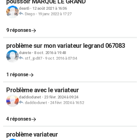
poussoir MARQUE LE GRAND
dean5
-
12 août 2021 à 16:06
Diego
-
19 janv. 2022 à 17:27
9 réponses
problème sur mon variateur legrand 067083
duirete
-
8 oct. 2016 à 19:48
stf_jpd87
-
9 oct. 2016 à 07:04
1 réponse
Problème avec le variateur
daddiodunet
-
23 févr. 2024 à 09:24
daddiodunet
-
24 févr. 2024 à 16:52
4 réponses
problème variateur