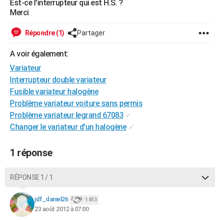
Est-ce l'interrupteur qui est H.S. ?
City break
Voyage de noces
Climat
Destinations
Voyage nature
Forum
+
Merci
PHOTO
GUIDES D'ACHAT
Répondre (1)
Partager
BONS PLANS
A voir également:
Variateur
CARTE DE VOEUX
Interrupteur double variateur
Carte Bonne année
Carte Pâques
Carte de Noël
Carte Saint-Valentin
Carte d'anniversaire
Fusible variateur halogène
DICTIONNAIRE
Problème variateur voiture sans permis
Biographies
Expressions
Dictionnaire
Citations
Proverbes
PROGRAMME TV
Problème variateur legrand 67083
✓
Changer le variateur d'un halogène
✓
COPAINS D'AVANT
Se connecter
Collèges
Universités
Service militaire
S'inscrire
Lycées
Primaires
Entreprises
Avis de recherche
1 réponse
AVIS DE DÉCÈS
FORUM
RÉPONSE 1 / 1
Lifestyle
Sport
Television
Cinema
Bricolage
Culture
Auto
Voyage
jdf_daniel26
1 813
23 août 2012 à 07:00