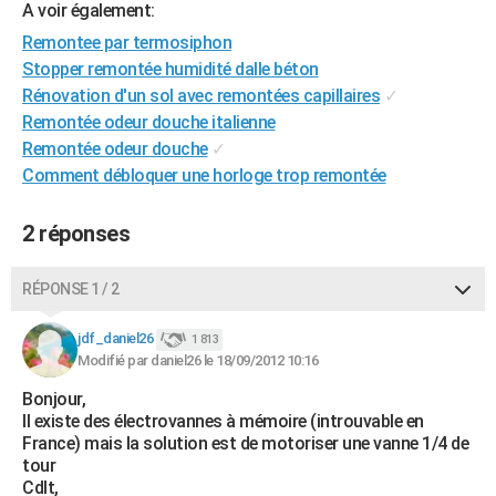
A voir également:
City break
Voyage de noces
Climat
Destinations
Voyage nature
Forum
+
PHOTO
Remontee par termosiphon
Stopper remontée humidité dalle béton
GUIDES D'ACHAT
Rénovation d'un sol avec remontées capillaires
✓
BONS PLANS
Remontée odeur douche italienne
Remontée odeur douche
✓
CARTE DE VOEUX
Comment débloquer une horloge trop remontée
Carte Bonne année
Carte Pâques
Carte de Noël
Carte Saint-Valentin
Carte d'anniversaire
DICTIONNAIRE
2 réponses
Biographies
Expressions
Dictionnaire
Citations
Proverbes
PROGRAMME TV
RÉPONSE 1 / 2
COPAINS D'AVANT
Se connecter
Collèges
Universités
Service militaire
S'inscrire
Lycées
Primaires
Entreprises
Avis de recherche
jdf_daniel26
1 813
AVIS DE DÉCÈS
Modifié par daniel26 le 18/09/2012 10:16
FORUM
Bonjour,
Il existe des électrovannes à mémoire (introuvable en
Lifestyle
Sport
Television
Cinema
Bricolage
Culture
Auto
Voyage
France) mais la solution est de motoriser une vanne 1/4 de
tour
Cdlt,