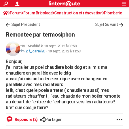
ACTUALITÉS
Forum
Forum Bricolage
Connexion
Construction et rénovation
S'inscrire
Plomberie
Rechercher
Société
Education
Villes
Politique
Faits Divers
Monde
+
SPORT
Sujet Précédent
Sujet Suivant
Football
Cyclisme
Forum
Coupe du monde 2026
Tennis
Rugby
CULTURE
Remontee par termosiphon
TNT
Cinéma
Musique
Programme TV
Streaming
Sorties cinéma
+
FINANCE
titi
-
Modifié le 18 sept. 2012 à 08:58
jdf_daniel26
-
19 sept. 2012 à 11:53
Impôts
Immobilier
Banque
Crédit
Retraite
Epargne
Risques naturels par ville
Assurance
AUTO
Bonjour,
Réserver un essai
Berlines
Forum auto
Essais
Citadines
SUV
+
HIGH-TECH
j'ai installer un poel chaudiere bois ddg et ai mis ma
chaudiere en parallèle avec le ddg
Meilleur smartphone
Ordinateurs
Guide high-tech
Mobiles
Internet
Jeux vidéo
+
BRICOLAGE
aussi j'ai mis un boiler electrique avec echangeur en
parallèle avec mes radiateurs.
Aménagement intérieur
Cuisine
Jardinage
+
Forum
Extérieur
Salle de bains
Rangement
WEEK-END
le ik, c'est que le poele arreter ( chaudiere aussi) mes
radiateurs chauffent , l'eau chaude de mon boiler remonte
Escapades
Expositions
Week-end nature
Guides de France
Patrimoine
Musées
+
LIFESTYLE
au depart de l'entree de l'echangeur vers les radiateurs!!
bref que dois je faire?
Bien-être
Mode
+
Art de vivre
Loisirs
Modes de vie
SANTE
Répondre (2)
Partager
Guide de la santé
Médicaments
+
Alimentation
Maladies
Sommeil
VOYAGE