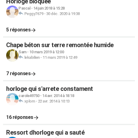
Horloge bloquee
Pascal
-
14 juin 2018 à 15:28
Peggy7679
-
30 déc. 2020 à 19:38
5 réponses
Chape béton sur terre remontée humide
Sam
-
10 mars 2019 à 12:00
lekabilien
-
11 mars 2019 à 12:49
7 réponses
horloge qui s'arrete constament
carole49750
-
14 avr. 2014 à 18:18
xplom
-
22 avr. 2014 à 10:13
16 réponses
Ressort dhorloge qui a sauté