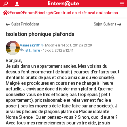
ACTUALITÉS
Forum
Forum Bricolage
Connexion
Construction et rénovation
S'inscrire
Isolation
Rechercher
Société
Education
Villes
Politique
Faits Divers
Monde
+
SPORT
Sujet Précédent
Sujet Suivant
Football
Cyclisme
Forum
Coupe du monde 2026
Tennis
Rugby
CULTURE
Isolation phonique plafonds
TNT
Cinéma
Musique
Programme TV
Streaming
Sorties cinéma
+
FINANCE
Vanessa21014
-
Modifié le 14 oct. 2012 à 21:29
stf_frmu
-
15 oct. 2012 à 12:41
Impôts
Immobilier
Banque
Crédit
Retraite
Epargne
Risques naturels par ville
Assurance
AUTO
Bonjour,
Réserver un essai
Berlines
Forum auto
Essais
Citadines
SUV
+
HIGH-TECH
Je suis dans un appartement ancien. Mes voisins du
dessus font enormenent de bruit ( courses d'enfants saut
Meilleur smartphone
Ordinateurs
Guide high-tech
Mobiles
Internet
Jeux vidéo
+
BRICOLAGE
d'enfants bruits de pas et choc ainsi que du violoncelle).
Malgré les procédures en cours rien ne change à l heure
Aménagement intérieur
Cuisine
Jardinage
+
Forum
Extérieur
Salle de bains
Rangement
WEEK-END
actuelle. J envisage donc d isoler mon plafond. Que me
conseillez vous de tres efficace, pas trop epais ( petit
Escapades
Expositions
Week-end nature
Guides de France
Patrimoine
Musées
+
LIFESTYLE
appartement), prix raisonnable et relativement facile a
poser ( pas les moyens de le faire faire par une societe). J
Bien-être
Mode
+
Art de vivre
Loisirs
Modes de vie
SANTE
ai vu les plaques de plaçons plâtre ou Plaque isolante
Noma Silence . Qu en pensez- vous ? Sinon, quoi d autre ?
Guide de la santé
Médicaments
+
Alimentation
Maladies
Sommeil
VOYAGE
Avec tous mes remerciements pour votre aide, je suis