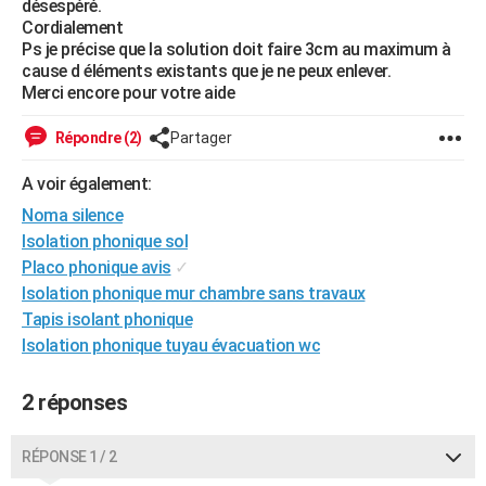
désespéré.
City break
Voyage de noces
Climat
Destinations
Voyage nature
Forum
+
Cordialement
PHOTO
Ps je précise que la solution doit faire 3cm au maximum à
cause d éléments existants que je ne peux enlever.
GUIDES D'ACHAT
Merci encore pour votre aide
BONS PLANS
Répondre (2)
Partager
CARTE DE VOEUX
A voir également:
Carte Bonne année
Carte Pâques
Carte de Noël
Carte Saint-Valentin
Carte d'anniversaire
DICTIONNAIRE
Noma silence
Isolation phonique sol
Biographies
Expressions
Dictionnaire
Citations
Proverbes
PROGRAMME TV
Placo phonique avis
✓
COPAINS D'AVANT
Isolation phonique mur chambre sans travaux
Tapis isolant phonique
Se connecter
Collèges
Universités
Service militaire
S'inscrire
Lycées
Primaires
Entreprises
Avis de recherche
AVIS DE DÉCÈS
Isolation phonique tuyau évacuation wc
FORUM
2 réponses
Lifestyle
Sport
Television
Cinema
Bricolage
Culture
Auto
Voyage
RÉPONSE 1 / 2