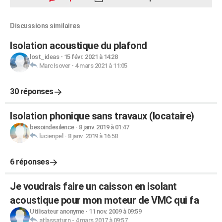
Discussions similaires
Isolation acoustique du plafond
lost_ideas
-
15 févr. 2021 à 14:28
MarcIsover
-
4 mars 2021 à 11:05
30 réponses
Isolation phonique sans travaux (locataire)
besoindesilence
-
8 janv. 2019 à 01:47
lucienpel
-
8 janv. 2019 à 16:58
6 réponses
Je voudrais faire un caisson en isolant
acoustique pour mon moteur de VMC qui fa
Utilisateur anonyme
-
11 nov. 2009 à 09:59
atlassaturn
-
4 mars 2017 à 09:57