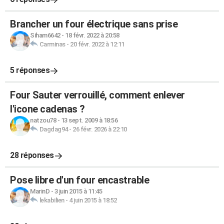
Brancher un four électrique sans prise
Siham6642
-
18 févr. 2022 à 20:58
Carminas
-
20 févr. 2022 à 12:11
5 réponses
Four Sauter verrouillé, comment enlever
l'icone cadenas ?
natzou78
-
13 sept. 2009 à 18:56
Dagdag94
-
26 févr. 2026 à 22:10
28 réponses
Pose libre d'un four encastrable
MarinD
-
3 juin 2015 à 11:45
lekabilien
-
4 juin 2015 à 18:52