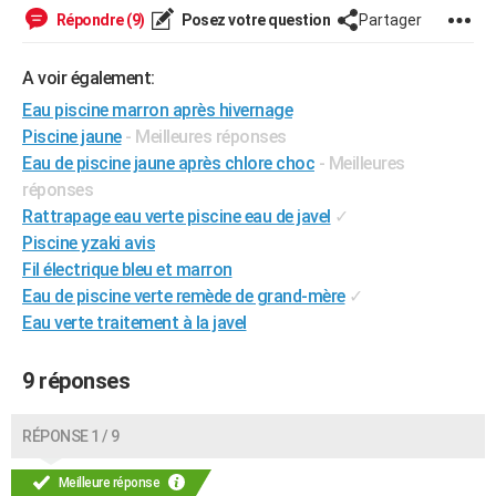
Répondre (9)
Posez votre question
Partager
City break
Voyage de noces
Climat
Destinations
Voyage nature
Forum
+
PHOTO
GUIDES D'ACHAT
A voir également:
Eau piscine marron après hivernage
BONS PLANS
Piscine jaune
- Meilleures réponses
CARTE DE VOEUX
Eau de piscine jaune après chlore choc
- Meilleures
réponses
Carte Bonne année
Carte Pâques
Carte de Noël
Carte Saint-Valentin
Carte d'anniversaire
DICTIONNAIRE
Rattrapage eau verte piscine eau de javel
✓
Piscine yzaki avis
Biographies
Expressions
Dictionnaire
Citations
Proverbes
PROGRAMME TV
Fil électrique bleu et marron
Eau de piscine verte remède de grand-mère
✓
COPAINS D'AVANT
Eau verte traitement à la javel
Se connecter
Collèges
Universités
Service militaire
S'inscrire
Lycées
Primaires
Entreprises
Avis de recherche
AVIS DE DÉCÈS
9 réponses
FORUM
Lifestyle
Sport
Television
Cinema
Bricolage
Culture
Auto
Voyage
RÉPONSE 1 / 9
Meilleure réponse