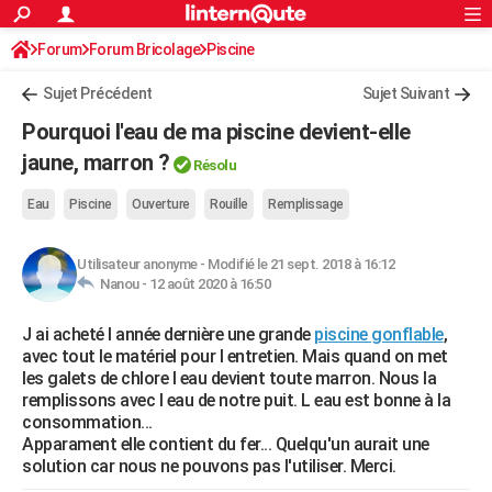
ACTUALITÉS
Forum
Forum Bricolage
Connexion
Piscine
S'inscrire
Rechercher
Société
Education
Villes
Politique
Faits Divers
Monde
+
SPORT
Sujet Précédent
Sujet Suivant
Football
Cyclisme
Forum
Coupe du monde 2026
Tennis
Rugby
CULTURE
Pourquoi l'eau de ma piscine devient-elle
TNT
Cinéma
Musique
Programme TV
Streaming
Sorties cinéma
+
jaune, marron ?
FINANCE
Résolu
Impôts
Immobilier
Banque
Crédit
Retraite
Epargne
Risques naturels par ville
Assurance
AUTO
Eau
Piscine
Ouverture
Rouille
Remplissage
Réserver un essai
Berlines
Forum auto
Essais
Citadines
SUV
+
HIGH-TECH
Utilisateur anonyme
-
Modifié le 21 sept. 2018 à 16:12
Nanou -
12 août 2020 à 16:50
Meilleur smartphone
Ordinateurs
Guide high-tech
Mobiles
Internet
Jeux vidéo
+
BRICOLAGE
J ai acheté l année dernière une grande
piscine gonflable
,
Aménagement intérieur
Cuisine
Jardinage
+
Forum
Extérieur
Salle de bains
Rangement
WEEK-END
avec tout le matériel pour l entretien. Mais quand on met
les galets de chlore l eau devient toute marron. Nous la
Escapades
Expositions
Week-end nature
Guides de France
Patrimoine
Musées
+
LIFESTYLE
remplissons avec l eau de notre puit. L eau est bonne à la
consommation...
Bien-être
Mode
+
Art de vivre
Loisirs
Modes de vie
SANTE
Apparament elle contient du fer... Quelqu'un aurait une
solution car nous ne pouvons pas l'utiliser. Merci.
Guide de la santé
Médicaments
+
Alimentation
Maladies
Sommeil
VOYAGE