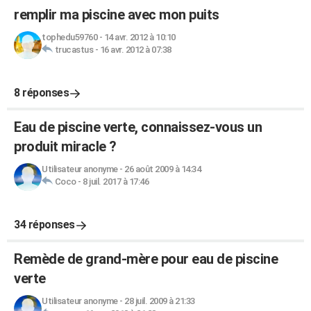
remplir ma piscine avec mon puits
tophedu59760
-
14 avr. 2012 à 10:10
trucastus
-
16 avr. 2012 à 07:38
8 réponses
Eau de piscine verte, connaissez-vous un
produit miracle ?
Utilisateur anonyme
-
26 août 2009 à 14:34
Coco
-
8 juil. 2017 à 17:46
34 réponses
Remède de grand-mère pour eau de piscine
verte
Utilisateur anonyme
-
28 juil. 2009 à 21:33