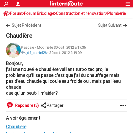
ACTUALITÉS
Forum
Forum Bricolage
Connexion
Construction et rénovation
S'inscrire
Plomberie
Rechercher
Société
Education
Villes
Politique
Faits Divers
Monde
+
SPORT
Sujet Précédent
Sujet Suivant
Football
Cyclisme
Forum
Coupe du monde 2026
Tennis
Rugby
CULTURE
Chaudière
TNT
Cinéma
Musique
Programme TV
Streaming
Sorties cinéma
+
FINANCE
Pascale
-
Modifié le 30 oct. 2012 à 17:36
jdf_daniel26
-
30 oct. 2012 à 19:09
Impôts
Immobilier
Banque
Crédit
Retraite
Epargne
Risques naturels par ville
Assurance
AUTO
Bonjour,
Réserver un essai
Berlines
Forum auto
Essais
Citadines
SUV
+
HIGH-TECH
j'ai une nouvelle chaudière vaillant turbo tec pro, le
problème qu'il se passe c'est que j'ai du chauffage mais
Meilleur smartphone
Ordinateurs
Guide high-tech
Mobiles
Internet
Jeux vidéo
+
BRICOLAGE
pas d'eau chaude qui coule eau froide oui, mais pas l'eau
chaude
Aménagement intérieur
Cuisine
Jardinage
+
Forum
Extérieur
Salle de bains
Rangement
WEEK-END
quelqu'un peut-il m'aider?
Escapades
Expositions
Week-end nature
Guides de France
Patrimoine
Musées
+
LIFESTYLE
Répondre (3)
Partager
Bien-être
Mode
+
Art de vivre
Loisirs
Modes de vie
SANTE
A voir également:
Chaudière
Guide de la santé
Médicaments
+
Alimentation
Maladies
Sommeil
VOYAGE