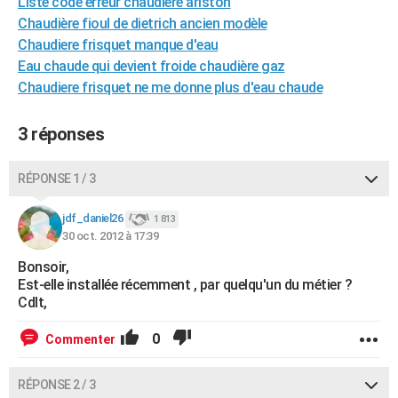
Liste code erreur chaudière ariston
City break
Voyage de noces
Climat
Destinations
Voyage nature
Forum
+
PHOTO
Chaudière fioul de dietrich ancien modèle
Chaudiere frisquet manque d'eau
GUIDES D'ACHAT
Eau chaude qui devient froide chaudière gaz
Chaudiere frisquet ne me donne plus d'eau chaude
BONS PLANS
CARTE DE VOEUX
3 réponses
Carte Bonne année
Carte Pâques
Carte de Noël
Carte Saint-Valentin
Carte d'anniversaire
DICTIONNAIRE
RÉPONSE 1 / 3
Biographies
Expressions
Dictionnaire
Citations
Proverbes
PROGRAMME TV
jdf_daniel26
1 813
30 oct. 2012 à 17:39
COPAINS D'AVANT
Bonsoir,
Se connecter
Collèges
Universités
Service militaire
S'inscrire
Lycées
Primaires
Entreprises
Avis de recherche
AVIS DE DÉCÈS
Est-elle installée récemment , par quelqu'un du métier ?
Cdlt,
FORUM
0
Commenter
Lifestyle
Sport
Television
Cinema
Bricolage
Culture
Auto
Voyage
RÉPONSE 2 / 3