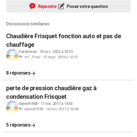
Répondre
Posez votre question
Discussions similaires
Chaudière Frisquet fonction auto et pas de
chauffage
YvesErwan
-
10 oct. 2022 à 15:53
stf_frmu
-
15 sept. 2024 à 10:13
8 réponses
perte de pression chaudière gaz à
condensation Frisquet
danmil1948
-
17 nov. 2017 à 14:55
danmil1948
-
18 nov. 2017 à 16:08
5 réponses