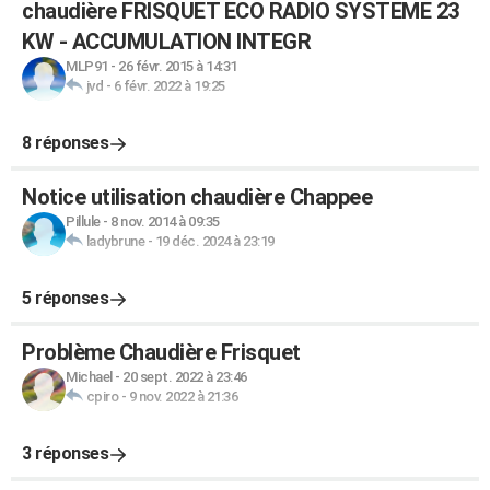
chaudière FRISQUET ECO RADIO SYSTEME 23
KW - ACCUMULATION INTEGR
MLP91
-
26 févr. 2015 à 14:31
jvd
-
6 févr. 2022 à 19:25
8 réponses
Notice utilisation chaudière Chappee
Pillule
-
8 nov. 2014 à 09:35
ladybrune
-
19 déc. 2024 à 23:19
5 réponses
Problème Chaudière Frisquet
Michael
-
20 sept. 2022 à 23:46
cpiro
-
9 nov. 2022 à 21:36
3 réponses