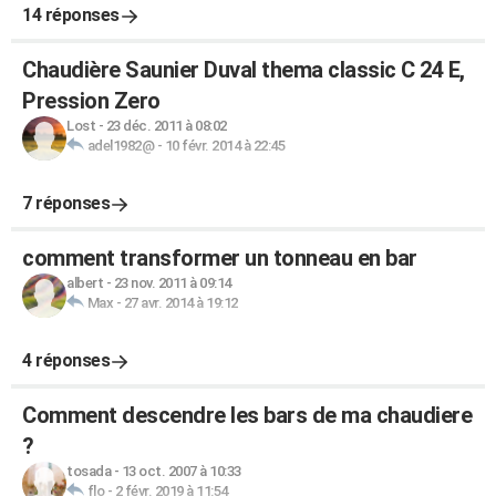
14 réponses
Chaudière Saunier Duval thema classic C 24 E,
Pression Zero
Lost
-
23 déc. 2011 à 08:02
adel1982@
-
10 févr. 2014 à 22:45
7 réponses
comment transformer un tonneau en bar
albert
-
23 nov. 2011 à 09:14
Max
-
27 avr. 2014 à 19:12
4 réponses
Comment descendre les bars de ma chaudiere
?
tosada
-
13 oct. 2007 à 10:33
flo
-
2 févr. 2019 à 11:54