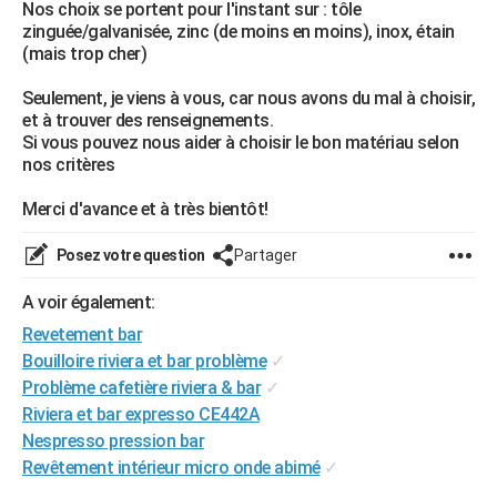
Nos choix se portent pour l'instant sur : tôle
City break
Voyage de noces
Climat
Destinations
Voyage nature
Forum
+
PHOTO
zinguée/galvanisée, zinc (de moins en moins), inox, étain
(mais trop cher)
GUIDES D'ACHAT
Seulement, je viens à vous, car nous avons du mal à choisir,
BONS PLANS
et à trouver des renseignements.
Si vous pouvez nous aider à choisir le bon matériau selon
CARTE DE VOEUX
nos critères
Carte Bonne année
Carte Pâques
Carte de Noël
Carte Saint-Valentin
Carte d'anniversaire
DICTIONNAIRE
Merci d'avance et à très bientôt!
Biographies
Expressions
Dictionnaire
Citations
Proverbes
PROGRAMME TV
Posez votre question
Partager
COPAINS D'AVANT
A voir également:
Revetement bar
Se connecter
Collèges
Universités
Service militaire
S'inscrire
Lycées
Primaires
Entreprises
Avis de recherche
AVIS DE DÉCÈS
Bouilloire riviera et bar problème
✓
FORUM
Problème cafetière riviera & bar
✓
Riviera et bar expresso CE442A
Lifestyle
Sport
Television
Cinema
Bricolage
Culture
Auto
Voyage
Nespresso pression bar
Revêtement intérieur micro onde abimé
✓