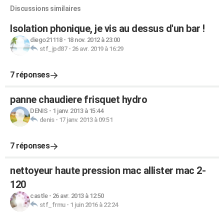
Discussions similaires
Isolation phonique, je vis au dessus d'un bar !
diego21118
-
18 nov. 2012 à 23:00
stf_jpd87
-
26 avr. 2019 à 16:29
7 réponses
panne chaudiere frisquet hydro
DENIS
-
1 janv. 2013 à 15:44
denis
-
17 janv. 2013 à 09:51
7 réponses
nettoyeur haute pression mac allister mac 2-
120
castle
-
26 avr. 2013 à 12:50
stf_frmu
-
1 juin 2016 à 22:24