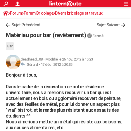
ACTUALITÉS
Forum
Forum Bricolage
Connexion
Divers bricolage et travaux
S'inscrire
Rechercher
Société
Education
Villes
Politique
Faits Divers
Monde
+
SPORT
Sujet Précédent
Sujet Suivant
Football
Cyclisme
Forum
Coupe du monde 2026
Tennis
Rugby
CULTURE
Matériau pour bar (revêtement)
Fermé
TNT
Cinéma
Musique
Programme TV
Streaming
Sorties cinéma
+
FINANCE
Bar
Impôts
Immobilier
Banque
Crédit
Retraite
Epargne
Risques naturels par ville
Assurance
AUTO
deadhead_08
-
Modifié le 26 nov. 2012 à 15:23
Gérard -
17 déc. 2012 à 20:35
Réserver un essai
Berlines
Forum auto
Essais
Citadines
SUV
+
HIGH-TECH
Bonjour à tous,
Meilleur smartphone
Ordinateurs
Guide high-tech
Mobiles
Internet
Jeux vidéo
+
BRICOLAGE
Dans le cadre de la rénovation de notre résidence
Aménagement intérieur
Cuisine
Jardinage
+
Forum
Extérieur
Salle de bains
Rangement
WEEK-END
universitaire, nous aimerions recouvrir un bar qui est
actuellement en bois ou aggloméré recouvert de peinture,
Escapades
Expositions
Week-end nature
Guides de France
Patrimoine
Musées
+
LIFESTYLE
avec des feuilles de métal, pour lui donner un aspect plus
"vrai" bistrot, et le rendre plus résistant aux assauts des
Bien-être
Mode
+
Art de vivre
Loisirs
Modes de vie
SANTE
étudiants ^^
Nous aimerions mettre un métal qui résiste aux boissons,
Guide de la santé
Médicaments
+
Alimentation
Maladies
Sommeil
VOYAGE
aux sauces alimentaires, etc...