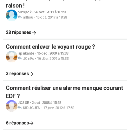
raison !
oursjack
-
26 oct. 2011 à 10:28
alilhou
-
15 oct. 2017 à 18:28
28 réponses
Comment enlever le voyant rouge ?
lapinkante
-
16 déc. 2009 à 15:33
JCinFo
-
16 déc. 2009 à 15:33
3 réponses
Comment réaliser une alarme manque courant
EDF ?
JOSSE
-
2 oct. 2008 à 15:58
KIDUGUEN
-
17 janv. 2012 à 17:58
6 réponses