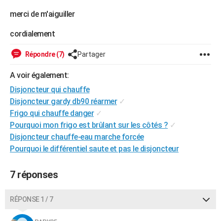
City break
Voyage de noces
Climat
Destinations
Voyage nature
Forum
+
PHOTO
merci de m'aiguiller
GUIDES D'ACHAT
cordialement
BONS PLANS
Répondre (7)
Partager
CARTE DE VOEUX
A voir également:
Disjoncteur qui chauffe
Carte Bonne année
Carte Pâques
Carte de Noël
Carte Saint-Valentin
Carte d'anniversaire
DICTIONNAIRE
Disjoncteur gardy db90 réarmer
✓
Biographies
Expressions
Dictionnaire
Citations
Proverbes
PROGRAMME TV
Frigo qui chauffe danger
✓
Pourquoi mon frigo est brûlant sur les côtés ?
✓
COPAINS D'AVANT
Disjoncteur chauffe-eau marche forcée
Pourquoi le différentiel saute et pas le disjoncteur
Se connecter
Collèges
Universités
Service militaire
S'inscrire
Lycées
Primaires
Entreprises
Avis de recherche
AVIS DE DÉCÈS
FORUM
7 réponses
Lifestyle
Sport
Television
Cinema
Bricolage
Culture
Auto
Voyage
RÉPONSE 1 / 7