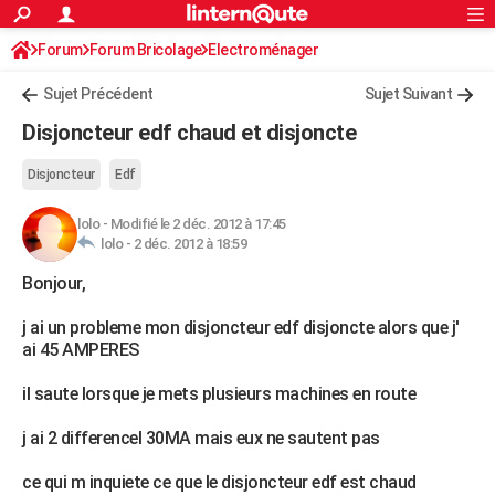
ACTUALITÉS
Forum
Forum Bricolage
Connexion
Electroménager
S'inscrire
Rechercher
Société
Education
Villes
Politique
Faits Divers
Monde
+
SPORT
Sujet Précédent
Sujet Suivant
Football
Cyclisme
Forum
Coupe du monde 2026
Tennis
Rugby
CULTURE
Disjoncteur edf chaud et disjoncte
TNT
Cinéma
Musique
Programme TV
Streaming
Sorties cinéma
+
FINANCE
Disjoncteur
Edf
Impôts
Immobilier
Banque
Crédit
Retraite
Epargne
Risques naturels par ville
Assurance
AUTO
lolo
-
Modifié le 2 déc. 2012 à 17:45
lolo -
2 déc. 2012 à 18:59
Réserver un essai
Berlines
Forum auto
Essais
Citadines
SUV
+
HIGH-TECH
Bonjour,
Meilleur smartphone
Ordinateurs
Guide high-tech
Mobiles
Internet
Jeux vidéo
+
BRICOLAGE
j ai un probleme mon disjoncteur edf disjoncte alors que j'
Aménagement intérieur
Cuisine
Jardinage
+
Forum
Extérieur
Salle de bains
Rangement
WEEK-END
ai 45 AMPERES
Escapades
Expositions
Week-end nature
Guides de France
Patrimoine
Musées
+
LIFESTYLE
il saute lorsque je mets plusieurs machines en route
Bien-être
Mode
+
Art de vivre
Loisirs
Modes de vie
SANTE
j ai 2 differencel 30MA mais eux ne sautent pas
Guide de la santé
Médicaments
+
Alimentation
Maladies
Sommeil
VOYAGE
ce qui m inquiete ce que le disjoncteur edf est chaud