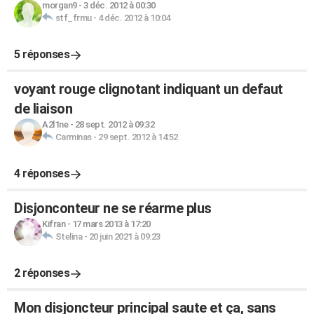
morgan9
-
3 déc. 2012 à 00:30
stf_frmu
-
4 déc. 2012 à 10:04
5 réponses
voyant rouge clignotant indiquant un defaut
de liaison
A2l1ne
-
28 sept. 2012 à 09:32
Carminas
-
29 sept. 2012 à 14:52
4 réponses
Disjonconteur ne se réarme plus
Kifran
-
17 mars 2013 à 17:20
Stelina
-
20 juin 2021 à 09:23
2 réponses
Mon disjoncteur principal saute et ça, sans