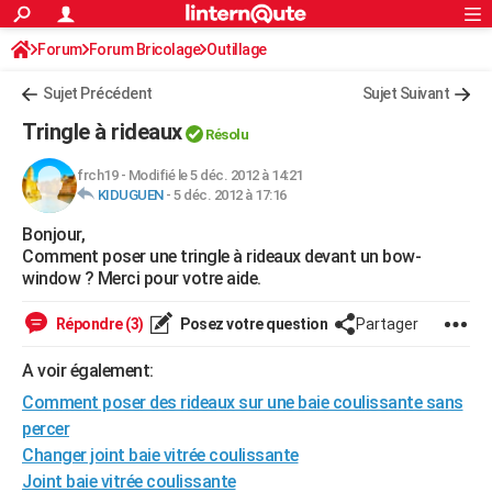
ACTUALITÉS
Forum
Forum Bricolage
Connexion
Outillage
S'inscrire
Rechercher
Société
Education
Villes
Politique
Faits Divers
Monde
+
SPORT
Sujet Précédent
Sujet Suivant
Football
Cyclisme
Forum
Coupe du monde 2026
Tennis
Rugby
CULTURE
Tringle à rideaux
Résolu
TNT
Cinéma
Musique
Programme TV
Streaming
Sorties cinéma
+
FINANCE
frch19
-
Modifié le 5 déc. 2012 à 14:21
KIDUGUEN
-
5 déc. 2012 à 17:16
Impôts
Immobilier
Banque
Crédit
Retraite
Epargne
Risques naturels par ville
Assurance
AUTO
Bonjour,
Réserver un essai
Berlines
Forum auto
Essais
Citadines
SUV
+
HIGH-TECH
Comment poser une tringle à rideaux devant un bow-
window ? Merci pour votre aide.
Meilleur smartphone
Ordinateurs
Guide high-tech
Mobiles
Internet
Jeux vidéo
+
BRICOLAGE
Répondre (3)
Posez votre question
Partager
Aménagement intérieur
Cuisine
Jardinage
+
Forum
Extérieur
Salle de bains
Rangement
WEEK-END
A voir également:
Escapades
Expositions
Week-end nature
Guides de France
Patrimoine
Musées
+
LIFESTYLE
Comment poser des rideaux sur une baie coulissante sans
Bien-être
Mode
+
Art de vivre
Loisirs
Modes de vie
percer
SANTE
Changer joint baie vitrée coulissante
Guide de la santé
Médicaments
+
Alimentation
Maladies
Sommeil
VOYAGE
Joint baie vitrée coulissante