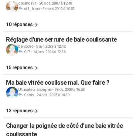
cosmos31
-
20 oct. 2007 à 18:40
stf_frmu
-
5 mars 2012 à 10:03
10 réponses
Réglage d'une serrure de baie coulissante
benito86
-
5 avr. 2023 à 12:42
Cr7
-
14 janv. 2024 à 12:36
15 réponses
Ma baie vitrée coulisse mal. Que faire ?
Utilisateur anonyme
-
9 nov. 2009 à 16:53
Calvin
-
24 oct. 2025 à 14:39
13 réponses
Changer la poignée de côté d'une baie vitrée
coulissante