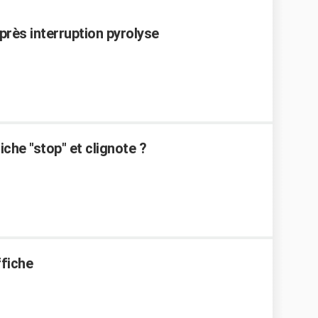
près interruption pyrolyse
che "stop" et clignote ?
ffiche