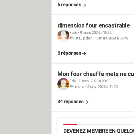
6 réponses
dimension four encastrable
kate
-
9 mars 2024 à 15:55
stf_jpd87
-
10 mars 2024 à 07:45
6 réponses
Mon four chauffe mets ne cui
Eda
-
10 nov. 2020 à 20:09
mona
-
2 janv. 2026 à 11:20
34 réponses
DEVENEZ MEMBRE EN QUELQ