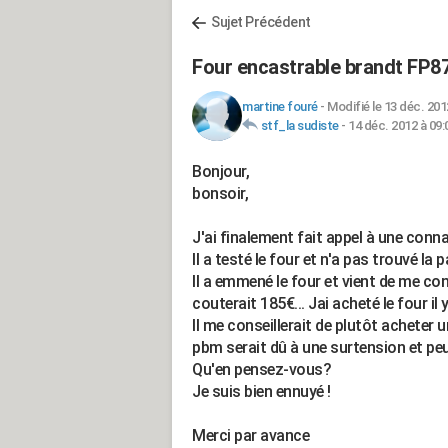
Sujet Précédent
Four encastrable brandt FP8
martine fouré
-
Modifié le 13 déc. 201
stf_la sudiste
-
14 déc. 2012 à 09:
Bonjour,
bonsoir,
J'ai finalement fait appel à une conn
Il a testé le four et n'a pas trouvé la
Il a emmené le four et vient de me con
couterait 185€... Jai acheté le four il
Il me conseillerait de plutôt acheter
pbm serait dû à une surtension et pe
Qu'en pensez-vous?
Je suis bien ennuyé !
Merci par avance