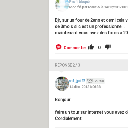
Profil bloqué
Modifié par Icare95 le 14/12/2012 00:
Bjr, sur un four de 2ans et demi cela 
de 3mois si c est un professionnel ..
maintenant vous avez des fours a 200
0
Commenter
RÉPONSE 2 / 3
stf_jpd87
29 968
14 déc. 2012 à 06:38
Bonjour
faire un tour sur internet vous avez 
Cordialement.