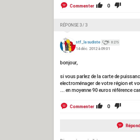
0
Commenter
RÉPONSE 3 / 3
stf_la sudiste
8 275
14 déc. 2012 à 09:01
bonjour,
si vous parlez de la carte de puissanc
electroménager de votre région et vou
.... en moyenne 90 euros référence c
0
Commenter
Répond