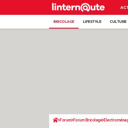
AC
BRICOLAGE
LIFESTYLE
CULTURE
Forum
Forum Bricolage
Electroména