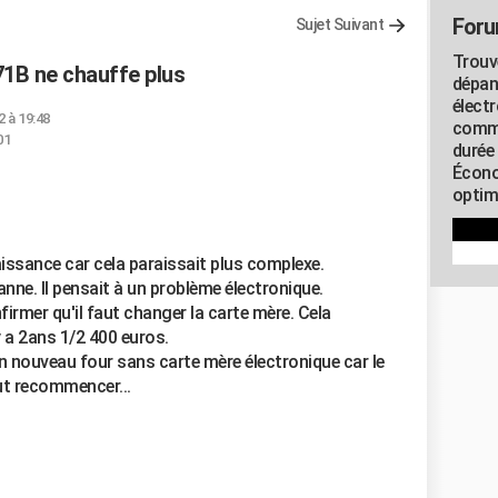
Foru
Sujet Suivant
Trouv
71B ne chauffe plus
dépan
élect
2 à 19:48
commu
01
durée
Écono
optimi
aissance car cela paraissait plus complexe.
 panne. Il pensait à un problème électronique.
firmer qu'il faut changer la carte mère. Cela
 y a 2ans 1/2 400 euros.
 un nouveau four sans carte mère électronique car le
ut recommencer...