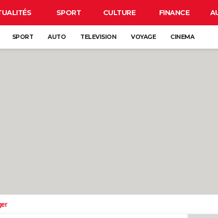
TUALITÉS
SPORT
CULTURE
FINANCE
A
SPORT
AUTO
TELEVISION
VOYAGE
CINEMA
ger