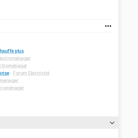
hauffe plus
lectroménager
ectroménager
prise
-
Forum Electricité
oménager
troménager