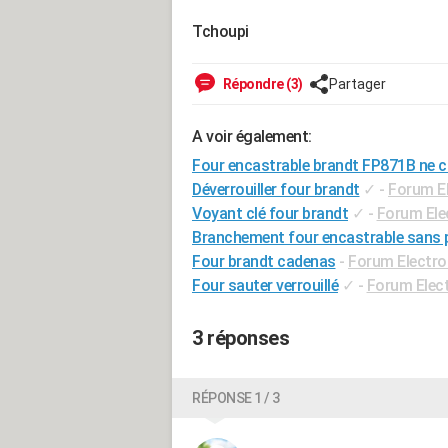
Tchoupi
Répondre (3)
Partager
A voir également:
Four encastrable brandt FP871B ne c
Déverrouiller four brandt
✓
-
Forum E
Voyant clé four brandt
✓
-
Forum El
Branchement four encastrable sans 
Four brandt cadenas
-
Forum Electr
Four sauter verrouillé
✓
-
Forum Elec
3 réponses
RÉPONSE 1 / 3