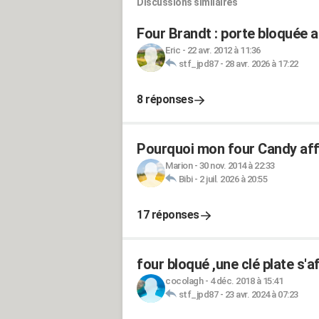
Discussions similaires
Four Brandt : porte bloquée a
Eric
-
22 avr. 2012 à 11:36
stf_jpd87
-
28 avr. 2026 à 17:22
8 réponses
Pourquoi mon four Candy affi
Marion
-
30 nov. 2014 à 22:33
Bibi
-
2 juil. 2026 à 20:55
17 réponses
four bloqué ,une clé plate s'a
cocolagh
-
4 déc. 2018 à 15:41
stf_jpd87
-
23 avr. 2024 à 07:23