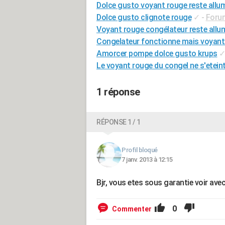
Dolce gusto voyant rouge reste allu
Dolce gusto clignote rouge
✓
-
Foru
Voyant rouge congélateur reste allu
Congelateur fonctionne mais voyant 
Amorcer pompe dolce gusto krups
Le voyant rouge du congel ne s'eteint
1 réponse
RÉPONSE 1 / 1
Profil bloqué
7 janv. 2013 à 12:15
Bjr, vous etes sous garantie voir ave
0
Commenter