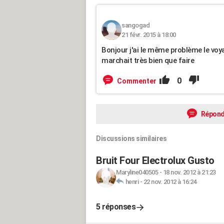
sangogad
21 févr. 2015 à 18:00
Bonjour j'ai le même problème le voyan
marchait très bien que faire
0
Commenter
Répond
Discussions similaires
Bruit Four Electrolux Gusto
Maryline040505
-
18 nov. 2012 à 21:23
henri
-
22 nov. 2012 à 16:24
5 réponses