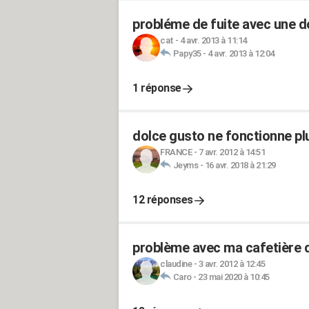
probléme de fuite avec une d
cat
-
4 avr. 2013 à 11:14
Papy35
-
4 avr. 2013 à 12:04
1 réponse
dolce gusto ne fonctionne pl
FRANCE
-
7 avr. 2012 à 14:51
Jeyms
-
16 avr. 2018 à 21:29
12 réponses
problème avec ma cafetière 
claudine
-
3 avr. 2012 à 12:45
Caro
-
23 mai 2020 à 10:45