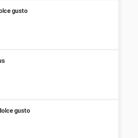
olce gusto
us
dolce gusto