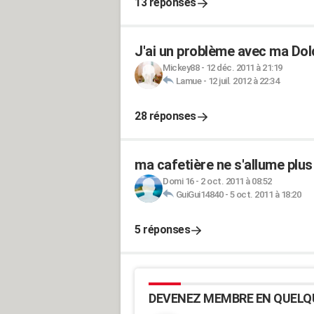
13 réponses
J'ai un problème avec ma Dolc
Mickey88
-
12 déc. 2011 à 21:19
Lamue
-
12 juil. 2012 à 22:34
28 réponses
ma cafetière ne s'allume plus
Domi 16
-
2 oct. 2011 à 08:52
GuiGui14840
-
5 oct. 2011 à 18:20
5 réponses
DEVENEZ MEMBRE EN QUELQ