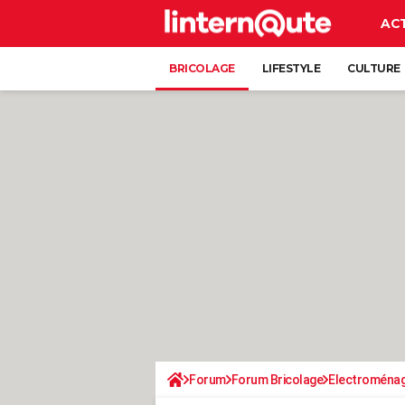
AC
BRICOLAGE
LIFESTYLE
CULTURE
Forum
Forum Bricolage
Electroména