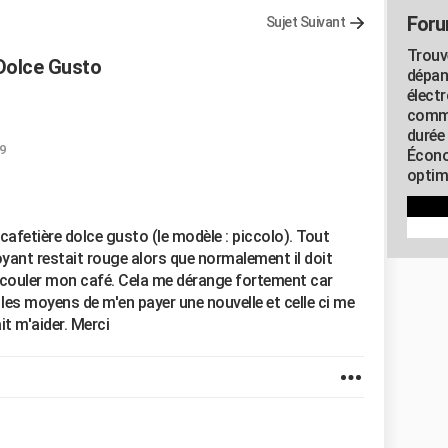
Foru
Sujet Suivant
Trouv
Dolce Gusto
dépan
élect
commu
durée
9
Écono
optimi
 cafetière dolce gusto (le modèle : piccolo). Tout
oyant restait rouge alors que normalement il doit
re couler mon café. Cela me dérange fortement car
 les moyens de m'en payer une nouvelle et celle ci me
it m'aider. Merci