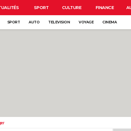
TUALITÉS
SPORT
CULTURE
FINANCE
A
SPORT
AUTO
TELEVISION
VOYAGE
CINEMA
ger