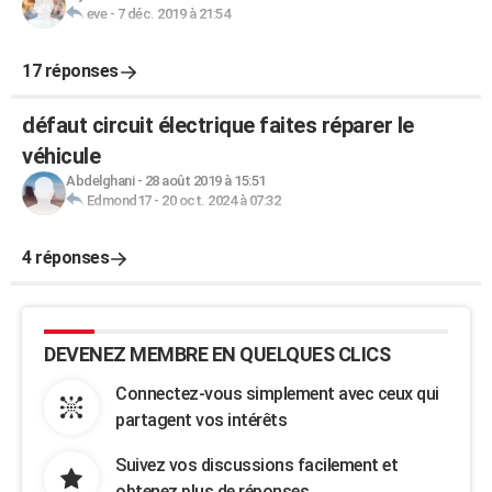
eve
-
7 déc. 2019 à 21:54
17 réponses
défaut circuit électrique faites réparer le
véhicule
Abdelghani
-
28 août 2019 à 15:51
Edmond17
-
20 oct. 2024 à 07:32
4 réponses
DEVENEZ MEMBRE EN QUELQUES CLICS
Connectez-vous simplement avec ceux qui
partagent vos intérêts
Suivez vos discussions facilement et
obtenez plus de réponses