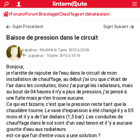
ACTUALITÉS
Forum
Forum Bricolage
Connexion
Chauffage et climatisation
S'inscrire
Rechercher
Société
Education
Villes
Politique
Faits Divers
Monde
+
SPORT
Sujet Précédent
Sujet Suivant
Football
Cyclisme
Forum
Coupe du monde 2026
Tennis
Rugby
CULTURE
Baisse de pression dans le circuit
TNT
Cinéma
Musique
Programme TV
Streaming
Sorties cinéma
+
FINANCE
papybus
-
Modifié le 7 janv. 2013 à 20:30
papybus -
10 janv. 2013 à 10:19
Impôts
Immobilier
Banque
Crédit
Retraite
Epargne
Risques naturels par ville
Assurance
AUTO
Bonjour,
Réserver un essai
Berlines
Forum auto
Essais
Citadines
SUV
+
HIGH-TECH
je n'arrête de rajouter de l'eau dans le circuit de mon
installation de chauffage, au début j'ai cru que c'était de
Meilleur smartphone
Ordinateurs
Guide high-tech
Mobiles
Internet
Jeux vidéo
+
BRICOLAGE
l'air dans les conduites, donc j'ai purgé les radiateurs, mais
au bout de 04 heures il n'y a plus de pression, j'ai pensé à
Aménagement intérieur
Cuisine
Jardinage
+
Forum
Extérieur
Salle de bains
Rangement
WEEK-END
une fuite mais je n'en trouve aucune.
Ce qui est bizarre, c'est que la pression reste tant que la
Escapades
Expositions
Week-end nature
Guides de France
Patrimoine
Musées
+
LIFESTYLE
chaudière tourne. Le vase d'expansion a été changé il y a 05
mois et il y a de l'air dedans (1,5 bar). Les conduites de
Bien-être
Mode
+
Art de vivre
Loisirs
Modes de vie
SANTE
chauffage dans le sol sont d'un seul tenon et il 'y a aucune
goutte d'eau aux radiateurs.
Guide de la santé
Médicaments
+
Alimentation
Maladies
Sommeil
VOYAGE
est-ce que l'un d'entre vous a une solution ?