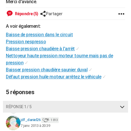
Merci d'avance.
City break
Voyage de noces
Climat
Destinations
Voyage nature
Forum
+
PHOTO
Répondre (5)
Partager
GUIDES D'ACHAT
A voir également:
BONS PLANS
Baisse de pression dans le circuit
Pression nespresso
CARTE DE VOEUX
Baisse pression chaudière à l'arrêt
✓
Carte Bonne année
Carte Pâques
Carte de Noël
Carte Saint-Valentin
Carte d'anniversaire
DICTIONNAIRE
Nettoyeur haute pression moteur tourne mais pas de
pression
✓
Biographies
Expressions
Dictionnaire
Citations
Proverbes
PROGRAMME TV
Baisser pression chaudière saunier duval
✓
Défaut pression huile moteur arrêtez le véhicule
✓
COPAINS D'AVANT
Se connecter
Collèges
Universités
Service militaire
S'inscrire
Lycées
Primaires
Entreprises
Avis de recherche
AVIS DE DÉCÈS
5 réponses
FORUM
RÉPONSE 1 / 5
Lifestyle
Sport
Television
Cinema
Bricolage
Culture
Auto
Voyage
jdf_daniel26
1 813
7 janv. 2013 à 20:39