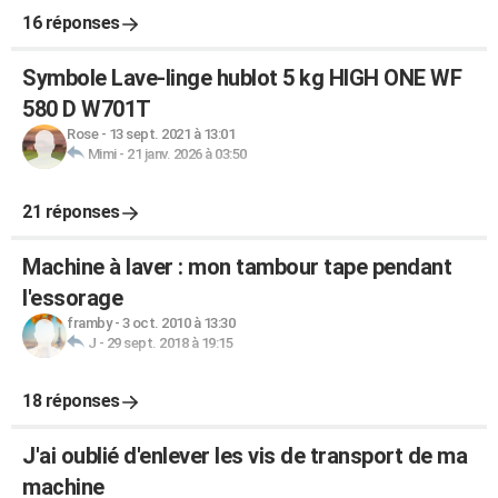
16 réponses
Symbole Lave-linge hublot 5 kg HIGH ONE WF
580 D W701T
Rose
-
13 sept. 2021 à 13:01
Mimi
-
21 janv. 2026 à 03:50
21 réponses
Machine à laver : mon tambour tape pendant
l'essorage
framby
-
3 oct. 2010 à 13:30
J
-
29 sept. 2018 à 19:15
18 réponses
J'ai oublié d'enlever les vis de transport de ma
machine