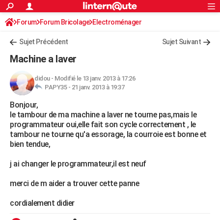
ACTUALITÉS
Forum
Forum Bricolage
Connexion
Electroménager
S'inscrire
Rechercher
Société
Education
Villes
Politique
Faits Divers
Monde
+
SPORT
Sujet Précédent
Sujet Suivant
Football
Cyclisme
Forum
Coupe du monde 2026
Tennis
Rugby
CULTURE
Machine a laver
TNT
Cinéma
Musique
Programme TV
Streaming
Sorties cinéma
+
FINANCE
didou
-
Modifié le 13 janv. 2013 à 17:26
PAPY35 -
21 janv. 2013 à 19:37
Impôts
Immobilier
Banque
Crédit
Retraite
Epargne
Risques naturels par ville
Assurance
AUTO
Bonjour,
Réserver un essai
Berlines
Forum auto
Essais
Citadines
SUV
+
HIGH-TECH
le tambour de ma machine a laver ne tourne pas,mais le
programmateur oui,elle fait son cycle correctement , le
Meilleur smartphone
Ordinateurs
Guide high-tech
Mobiles
Internet
Jeux vidéo
+
BRICOLAGE
tambour ne tourne qu'a essorage, la courroie est bonne et
bien tendue,
Aménagement intérieur
Cuisine
Jardinage
+
Forum
Extérieur
Salle de bains
Rangement
WEEK-END
j ai changer le programmateur,il est neuf
Escapades
Expositions
Week-end nature
Guides de France
Patrimoine
Musées
+
LIFESTYLE
merci de m aider a trouver cette panne
Bien-être
Mode
+
Art de vivre
Loisirs
Modes de vie
SANTE
cordialement didier
Guide de la santé
Médicaments
+
Alimentation
Maladies
Sommeil
VOYAGE