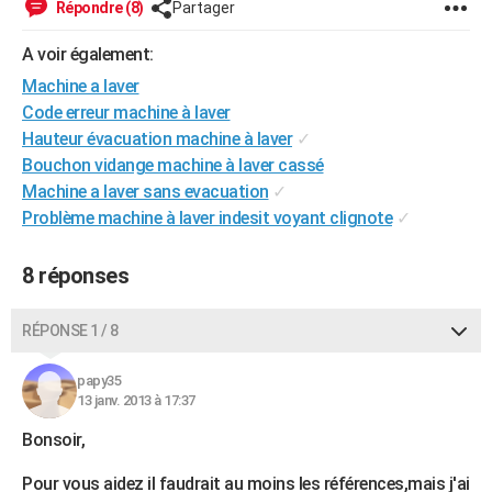
Répondre (8)
Partager
City break
Voyage de noces
Climat
Destinations
Voyage nature
Forum
+
PHOTO
A voir également:
GUIDES D'ACHAT
Machine a laver
Code erreur machine à laver
BONS PLANS
Hauteur évacuation machine à laver
✓
CARTE DE VOEUX
Bouchon vidange machine à laver cassé
Machine a laver sans evacuation
✓
Carte Bonne année
Carte Pâques
Carte de Noël
Carte Saint-Valentin
Carte d'anniversaire
DICTIONNAIRE
Problème machine à laver indesit voyant clignote
✓
Biographies
Expressions
Dictionnaire
Citations
Proverbes
PROGRAMME TV
8 réponses
COPAINS D'AVANT
RÉPONSE 1 / 8
Se connecter
Collèges
Universités
Service militaire
S'inscrire
Lycées
Primaires
Entreprises
Avis de recherche
AVIS DE DÉCÈS
papy35
FORUM
13 janv. 2013 à 17:37
Lifestyle
Sport
Television
Cinema
Bricolage
Culture
Auto
Voyage
Bonsoir,
Pour vous aidez il faudrait au moins les références,mais j'ai