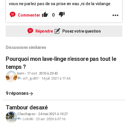
vous ne parlez pas de sa prise en eau ,ni de la vidange
0
Commenter
Répondre
Posez votre question
Discussions similaires
Pourquoi mon lave-linge n'essore pas tout le
temps ?
kern
-
17 oct. 2010 à 20:43
stf_jpd87
-
14 juil. 2021 à 17:44
9 réponses
Tambour desaxé
Chachapso
-
24 mai 2021 à 10:27
Lolo86
-
23 avr. 2026 à 07:16