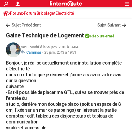
ACTUALITÉS
Forum
Forum Bricolage
Connexion
Electricité
S'inscrire
Rechercher
Société
Education
Villes
Politique
Faits Divers
Monde
+
SPORT
Sujet Précédent
Sujet Suivant
Football
Cyclisme
Forum
Coupe du monde 2026
Tennis
Rugby
CULTURE
Gaine Technique de Logement
Résolu/Fermé
TNT
Cinéma
Musique
Programme TV
Streaming
Sorties cinéma
+
FINANCE
mic
-
Modifié le 25 janv. 2013 à 14:04
Carminas
-
25 janv. 2013 à 19:51
Impôts
Immobilier
Banque
Crédit
Retraite
Epargne
Risques naturels par ville
Assurance
AUTO
Bonjour, je réalise actuellement une installation complète
Réserver un essai
Berlines
Forum auto
Essais
Citadines
SUV
+
HIGH-TECH
d'électricité
dans un studio que je rénove et j'aimerais avoir votre avis
Meilleur smartphone
Ordinateurs
Guide high-tech
Mobiles
Internet
Jeux vidéo
+
BRICOLAGE
sur la question
suivante:
Aménagement intérieur
Cuisine
Jardinage
+
Forum
Extérieur
Salle de bains
Rangement
WEEK-END
-Est-il possible de placer ma GTL, qui va se trouver près de
l'entrée du
Escapades
Expositions
Week-end nature
Guides de France
Patrimoine
Musées
+
LIFESTYLE
studio, derrière mon doublage placo (soit un espace de 8
cm, fixée sur un mur de parpaings) en laissant la partie
Bien-être
Mode
+
Art de vivre
Loisirs
Modes de vie
SANTE
compteur edf, tableau des disjoncteurs et tableau de
communication
Guide de la santé
Médicaments
+
Alimentation
Maladies
Sommeil
VOYAGE
visible et accessible.