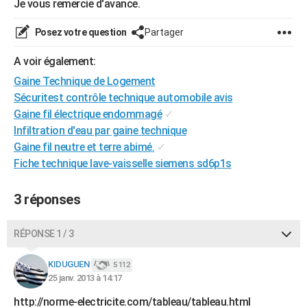
Je vous remercie d'avance.
City break
Voyage de noces
Climat
Destinations
Voyage nature
Forum
+
PHOTO
Posez votre question
Partager
GUIDES D'ACHAT
A voir également:
BONS PLANS
Gaine Technique de Logement
Sécuritest contrôle technique automobile avis
CARTE DE VOEUX
Gaine fil électrique endommagé
✓
Carte Bonne année
Carte Pâques
Carte de Noël
Carte Saint-Valentin
Carte d'anniversaire
DICTIONNAIRE
Infiltration d'eau par gaine technique
Gaine fil neutre et terre abimé.
✓
Biographies
Expressions
Dictionnaire
Citations
Proverbes
PROGRAMME TV
Fiche technique lave-vaisselle siemens sd6p1s
COPAINS D'AVANT
3 réponses
Se connecter
Collèges
Universités
Service militaire
S'inscrire
Lycées
Primaires
Entreprises
Avis de recherche
AVIS DE DÉCÈS
RÉPONSE 1 / 3
FORUM
Lifestyle
Sport
Television
Cinema
Bricolage
Culture
Auto
Voyage
KIDUGUEN
5 112
25 janv. 2013 à 14:17
http://norme-electricite.com/tableau/tableau.html