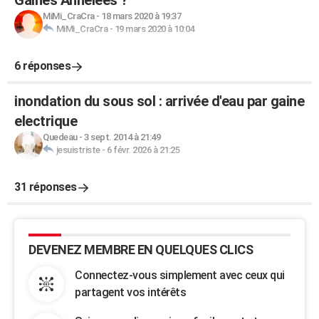
Gaines Annelées ?
MiMi_CraCra
-
18 mars 2020 à 19:37
MiMi_CraCra
-
19 mars 2020 à 10:04
6 réponses
inondation du sous sol : arrivée d'eau par gaine
electrique
Quedeau
-
3 sept. 2014 à 21:49
jesuistriste
-
6 févr. 2026 à 21:25
31 réponses
DEVENEZ MEMBRE EN QUELQUES CLICS
Connectez-vous simplement avec ceux qui
partagent vos intérêts