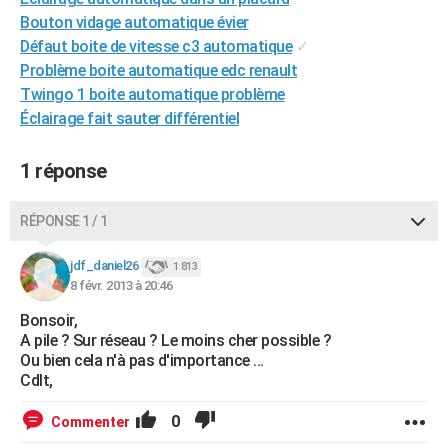
City break
Voyage de noces
Climat
Destinations
Voyage nature
Forum
+
Bouton vidage automatique évier
PHOTO
Défaut boite de vitesse c3 automatique
✓
GUIDES D'ACHAT
Problème boite automatique edc renault
Twingo 1 boite automatique problème
BONS PLANS
Éclairage fait sauter différentiel
CARTE DE VOEUX
1 réponse
Carte Bonne année
Carte Pâques
Carte de Noël
Carte Saint-Valentin
Carte d'anniversaire
DICTIONNAIRE
RÉPONSE 1 / 1
Biographies
Expressions
Dictionnaire
Citations
Proverbes
PROGRAMME TV
jdf_daniel26
COPAINS D'AVANT
1 813
8 févr. 2013 à 20:46
Se connecter
Collèges
Universités
Service militaire
S'inscrire
Lycées
Primaires
Entreprises
Avis de recherche
AVIS DE DÉCÈS
Bonsoir,
A pile ? Sur réseau ? Le moins cher possible ?
FORUM
Ou bien cela n'à pas d'importance ...
Cdlt,
Lifestyle
Sport
Television
Cinema
Bricolage
Culture
Auto
Voyage
0
Commenter