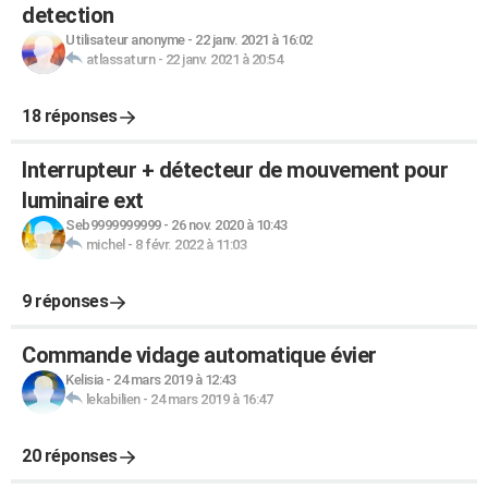
detection
Utilisateur anonyme
-
22 janv. 2021 à 16:02
atlassaturn
-
22 janv. 2021 à 20:54
18 réponses
Interrupteur + détecteur de mouvement pour
luminaire ext
Seb9999999999
-
26 nov. 2020 à 10:43
michel
-
8 févr. 2022 à 11:03
9 réponses
Commande vidage automatique évier
Kelisia
-
24 mars 2019 à 12:43
lekabilien
-
24 mars 2019 à 16:47
20 réponses