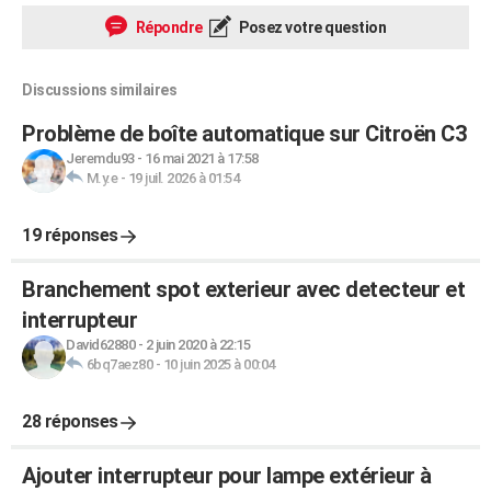
Répondre
Posez votre question
Discussions similaires
Problème de boîte automatique sur Citroën C3
Jeremdu93
-
16 mai 2021 à 17:58
M.y.e
-
19 juil. 2026 à 01:54
19 réponses
Branchement spot exterieur avec detecteur et
interrupteur
David62880
-
2 juin 2020 à 22:15
6bq7aez80
-
10 juin 2025 à 00:04
28 réponses
Ajouter interrupteur pour lampe extérieur à