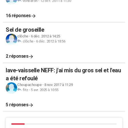
vonbaron
-
12 oct. 2011 à 11:30
16 réponses
Sel de groseille
clôche
-
6 déc. 2012 à 14:25
clôche
-
6 déc. 2012 à 18:56
2 réponses
lave-vaisselle NEFF: j'ai mis du gros sel et l'eau
a été refoulé
Choupachoupe
-
8 nov. 2017 à 11:29
fitz
-
5 avr. 2025 à 10:55
5 réponses