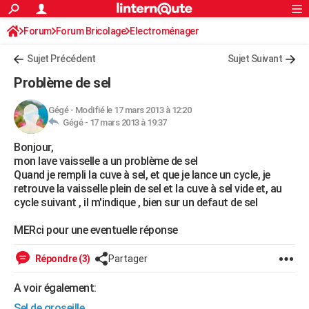
ACTUALITÉS
Forum
Forum Bricolage
Connexion
Electroménager
S'inscrire
Rechercher
Société
Education
Villes
Politique
Faits Divers
Monde
+
SPORT
Sujet Précédent
Sujet Suivant
Football
Cyclisme
Forum
Coupe du monde 2026
Tennis
Rugby
CULTURE
Problème de sel
TNT
Cinéma
Musique
Programme TV
Streaming
Sorties cinéma
+
FINANCE
Gégé
-
Modifié le 17 mars 2013 à 12:20
Gégé -
17 mars 2013 à 19:37
Impôts
Immobilier
Banque
Crédit
Retraite
Epargne
Risques naturels par ville
Assurance
AUTO
Bonjour,
Réserver un essai
Berlines
Forum auto
Essais
Citadines
SUV
+
HIGH-TECH
mon lave vaisselle a un problème de sel
Quand je rempli la cuve à sel, et que je lance un cycle, je
Meilleur smartphone
Ordinateurs
Guide high-tech
Mobiles
Internet
Jeux vidéo
+
BRICOLAGE
retrouve la vaisselle plein de sel et la cuve à sel vide et, au
cycle suivant , il m'indique , bien sur un defaut de sel
Aménagement intérieur
Cuisine
Jardinage
+
Forum
Extérieur
Salle de bains
Rangement
WEEK-END
MERci pour une eventuelle réponse
Escapades
Expositions
Week-end nature
Guides de France
Patrimoine
Musées
+
LIFESTYLE
Répondre (3)
Partager
Bien-être
Mode
+
Art de vivre
Loisirs
Modes de vie
SANTE
A voir également:
Guide de la santé
Médicaments
+
Alimentation
Maladies
Sommeil
VOYAGE
Sel de groseille