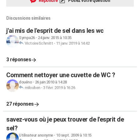
Répondre
Posez votre question
Discussions similaires
j'ai mis de l'esprit de sel dans les wc
Sympa26
-
24 janv. 2015 à 10:35
VictoireSchmitt
-
11 janv. 2019 à 14:42
3 réponses
Comment nettoyer une cuvette de WC ?
douéno
-
26 juin 2010 à 14:28
milouben
-
3 févr. 2019 à 16:26
27 réponses
savez-vous où je peux trouver de l'esprit de
sel?
Utilisateur anonyme
-
10 sept. 2009 à 10:15