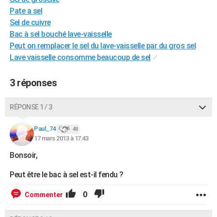
City break
Voyage de noces
Climat
Destinations
Voyage nature
Forum
+
Pate a sel
PHOTO
Sel de cuivre
GUIDES D'ACHAT
Bac à sel bouché lave-vaisselle
Peut on remplacer le sel du lave-vaisselle par du gros sel
BONS PLANS
Lave vaisselle consomme beaucoup de sel
✓
CARTE DE VOEUX
3 réponses
Carte Bonne année
Carte Pâques
Carte de Noël
Carte Saint-Valentin
Carte d'anniversaire
DICTIONNAIRE
RÉPONSE 1 / 3
Biographies
Expressions
Dictionnaire
Citations
Proverbes
PROGRAMME TV
Paul_74
COPAINS D'AVANT
48
17 mars 2013 à 17:43
Se connecter
Collèges
Universités
Service militaire
S'inscrire
Lycées
Primaires
Entreprises
Avis de recherche
AVIS DE DÉCÈS
Bonsoir,
FORUM
Peut être le bac à sel est-il fendu ?
Lifestyle
Sport
Television
Cinema
Bricolage
Culture
Auto
Voyage
0
Commenter