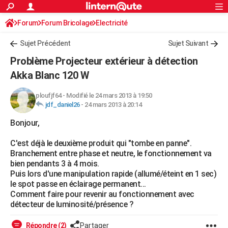
ACTUALITÉS
Forum
Forum Bricolage
Connexion
Electricité
S'inscrire
Rechercher
Société
Education
Villes
Politique
Faits Divers
Monde
+
SPORT
Sujet Précédent
Sujet Suivant
Football
Cyclisme
Forum
Coupe du monde 2026
Tennis
Rugby
CULTURE
Problème Projecteur extérieur à détection
TNT
Cinéma
Musique
Programme TV
Streaming
Sorties cinéma
+
Akka Blanc 120 W
FINANCE
Impôts
Immobilier
Banque
Crédit
Retraite
Epargne
Risques naturels par ville
Assurance
AUTO
ploufjf64
-
Modifié le 24 mars 2013 à 19:50
jdf_daniel26
-
24 mars 2013 à 20:14
Réserver un essai
Berlines
Forum auto
Essais
Citadines
SUV
+
HIGH-TECH
Bonjour,
Meilleur smartphone
Ordinateurs
Guide high-tech
Mobiles
Internet
Jeux vidéo
+
BRICOLAGE
C'est déjà le deuxième produit qui "tombe en panne".
Branchement entre phase et neutre, le fonctionnement va
Aménagement intérieur
Cuisine
Jardinage
+
Forum
Extérieur
Salle de bains
Rangement
WEEK-END
bien pendants 3 à 4 mois.
Puis lors d'une manipulation rapide (allumé/éteint en 1 sec)
Escapades
Expositions
Week-end nature
Guides de France
Patrimoine
Musées
+
LIFESTYLE
le spot passe en éclairage permanent...
Comment faire pour revenir au fonctionnement avec
Bien-être
Mode
+
Art de vivre
Loisirs
Modes de vie
SANTE
détecteur de luminosité/présence ?
Guide de la santé
Médicaments
+
Alimentation
Maladies
Sommeil
VOYAGE
Répondre (2)
Partager