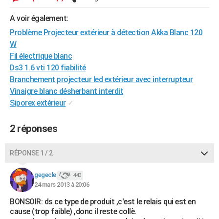
City break
Voyage de noces
Climat
Destinations
Voyage nature
Forum
+
PHOTO
A voir également:
GUIDES D'ACHAT
Problème Projecteur extérieur à détection Akka Blanc 120
W
BONS PLANS
Fil électrique blanc
Ds3 1.6 vti 120 fiabilité
CARTE DE VOEUX
Branchement projecteur led extérieur avec interrupteur
Carte Bonne année
Carte Pâques
Carte de Noël
Carte Saint-Valentin
Carte d'anniversaire
Vinaigre blanc désherbant interdit
DICTIONNAIRE
Siporex extérieur
✓
Biographies
Expressions
Dictionnaire
Citations
Proverbes
PROGRAMME TV
2 réponses
COPAINS D'AVANT
Se connecter
Collèges
Universités
Service militaire
S'inscrire
Lycées
Primaires
Entreprises
Avis de recherche
AVIS DE DÉCÈS
RÉPONSE 1 / 2
FORUM
gegecle
440
24 mars 2013 à 20:06
Lifestyle
Sport
Television
Cinema
Bricolage
Culture
Auto
Voyage
BONSOIR: ds ce type de produit ,c'est le relais qui est en
cause (trop faible) ,donc il reste collè.