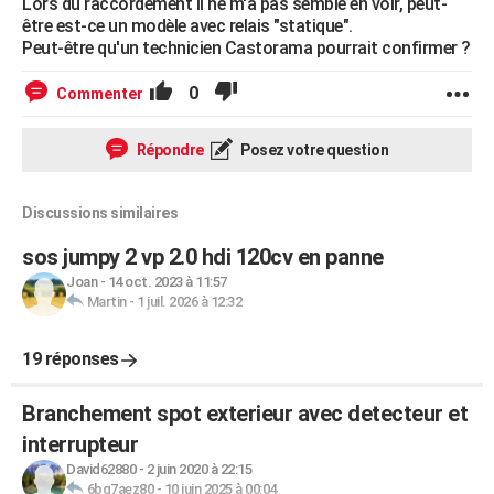
Lors du raccordement il ne m'a pas semblé en voir, peut-
être est-ce un modèle avec relais "statique".
Peut-être qu'un technicien Castorama pourrait confirmer ?
0
Commenter
Répondre
Posez votre question
Discussions similaires
sos jumpy 2 vp 2.0 hdi 120cv en panne
Joan
-
14 oct. 2023 à 11:57
Martin
-
1 juil. 2026 à 12:32
19 réponses
Branchement spot exterieur avec detecteur et
interrupteur
David62880
-
2 juin 2020 à 22:15
6bq7aez80
-
10 juin 2025 à 00:04