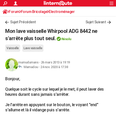
ACTUALITÉS
Forum
Forum Bricolage
Connexion
Electroménager
S'inscrire
Rechercher
Société
Education
Villes
Politique
Faits Divers
Monde
+
SPORT
Sujet Précédent
Sujet Suivant
Football
Cyclisme
Forum
Coupe du monde 2026
Tennis
Rugby
CULTURE
Mon lave vaisselle Whirpool ADG 8442 ne
TNT
Cinéma
Musique
Programme TV
Streaming
Sorties cinéma
+
s'arrête plus tout seul.
FINANCE
Résolu
Impôts
Immobilier
Banque
Crédit
Retraite
Epargne
Risques naturels par ville
Assurance
AUTO
Vaisselle
Lave vaisselle
Réserver un essai
Berlines
Forum auto
Essais
Citadines
SUV
+
HIGH-TECH
mumudumans
-
26 mars 2013 à 19:19
Mamadou -
24 nov. 2020 à 17:38
Meilleur smartphone
Ordinateurs
Guide high-tech
Mobiles
Internet
Jeux vidéo
+
BRICOLAGE
Bonjour,
Aménagement intérieur
Cuisine
Jardinage
+
Forum
Extérieur
Salle de bains
Rangement
WEEK-END
Quelque soit le cycle sur lequel je le met, il peut laver des
Escapades
Expositions
Week-end nature
Guides de France
Patrimoine
Musées
+
LIFESTYLE
heures durant sans jamais s'arrêter.
Bien-être
Mode
+
Art de vivre
Loisirs
Modes de vie
SANTE
Je l'arrête en appuyant sur le bouton, le voyant "end"
s'allume et là il vidange puis s'arrête.
Guide de la santé
Médicaments
+
Alimentation
Maladies
Sommeil
VOYAGE