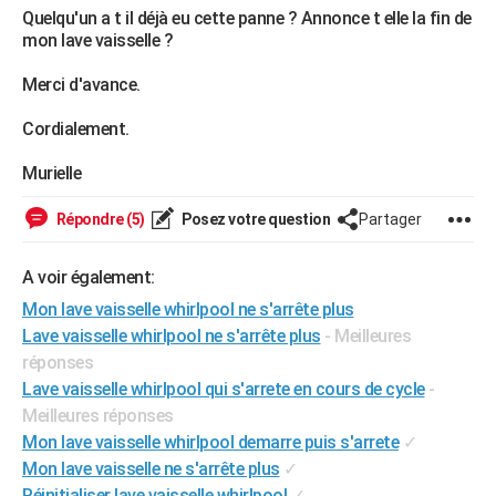
Quelqu'un a t il déjà eu cette panne ? Annonce t elle la fin de
City break
Voyage de noces
Climat
Destinations
Voyage nature
Forum
+
PHOTO
mon lave vaisselle ?
GUIDES D'ACHAT
Merci d'avance.
BONS PLANS
Cordialement.
CARTE DE VOEUX
Murielle
Carte Bonne année
Carte Pâques
Carte de Noël
Carte Saint-Valentin
Carte d'anniversaire
DICTIONNAIRE
Répondre (5)
Posez votre question
Partager
Biographies
Expressions
Dictionnaire
Citations
Proverbes
PROGRAMME TV
A voir également:
COPAINS D'AVANT
Mon lave vaisselle whirlpool ne s'arrête plus
Lave vaisselle whirlpool ne s'arrête plus
- Meilleures
Se connecter
Collèges
Universités
Service militaire
S'inscrire
Lycées
Primaires
Entreprises
Avis de recherche
AVIS DE DÉCÈS
réponses
FORUM
Lave vaisselle whirlpool qui s'arrete en cours de cycle
-
Meilleures réponses
Lifestyle
Sport
Television
Cinema
Bricolage
Culture
Auto
Voyage
Mon lave vaisselle whirlpool demarre puis s'arrete
✓
Mon lave vaisselle ne s'arrête plus
✓
Réinitialiser lave vaisselle whirlpool
✓