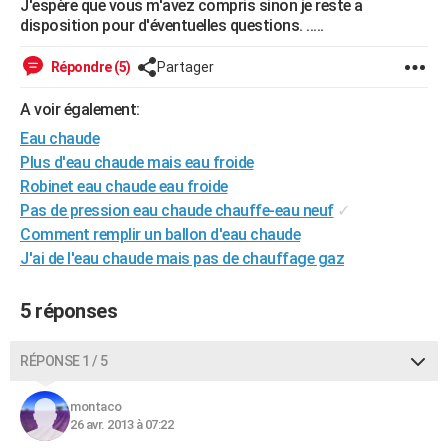
J'espère que vous m'avez compris sinon je reste a
City break
Voyage de noces
Climat
Destinations
Voyage nature
Forum
+
disposition pour d'éventuelles questions. .....
PHOTO
GUIDES D'ACHAT
Répondre (5)
Partager
BONS PLANS
A voir également:
Eau chaude
CARTE DE VOEUX
Plus d'eau chaude mais eau froide
Carte Bonne année
Carte Pâques
Carte de Noël
Carte Saint-Valentin
Carte d'anniversaire
Robinet eau chaude eau froide
DICTIONNAIRE
Pas de pression eau chaude chauffe-eau neuf
✓
Biographies
Expressions
Dictionnaire
Citations
Proverbes
PROGRAMME TV
Comment remplir un ballon d'eau chaude
J'ai de l'eau chaude mais pas de chauffage gaz
COPAINS D'AVANT
Se connecter
Collèges
Universités
Service militaire
S'inscrire
Lycées
Primaires
Entreprises
Avis de recherche
5 réponses
AVIS DE DÉCÈS
FORUM
RÉPONSE 1 / 5
Lifestyle
Sport
Television
Cinema
Bricolage
Culture
Auto
Voyage
montaco
26 avr. 2013 à 07:22