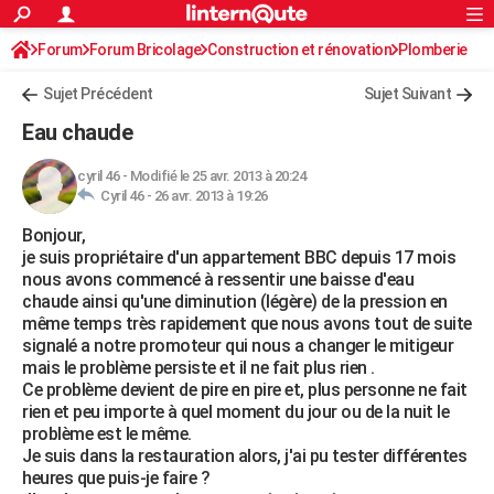
ACTUALITÉS
Forum
Forum Bricolage
Connexion
Construction et rénovation
S'inscrire
Plomberie
Rechercher
Société
Education
Villes
Politique
Faits Divers
Monde
+
SPORT
Sujet Précédent
Sujet Suivant
Football
Cyclisme
Forum
Coupe du monde 2026
Tennis
Rugby
CULTURE
Eau chaude
TNT
Cinéma
Musique
Programme TV
Streaming
Sorties cinéma
+
FINANCE
cyril 46
-
Modifié le 25 avr. 2013 à 20:24
Cyril 46 -
26 avr. 2013 à 19:26
Impôts
Immobilier
Banque
Crédit
Retraite
Epargne
Risques naturels par ville
Assurance
AUTO
Bonjour,
Réserver un essai
Berlines
Forum auto
Essais
Citadines
SUV
+
HIGH-TECH
je suis propriétaire d'un appartement BBC depuis 17 mois
nous avons commencé à ressentir une baisse d'eau
Meilleur smartphone
Ordinateurs
Guide high-tech
Mobiles
Internet
Jeux vidéo
+
BRICOLAGE
chaude ainsi qu'une diminution (légère) de la pression en
même temps très rapidement que nous avons tout de suite
Aménagement intérieur
Cuisine
Jardinage
+
Forum
Extérieur
Salle de bains
Rangement
WEEK-END
signalé a notre promoteur qui nous a changer le mitigeur
mais le problème persiste et il ne fait plus rien .
Escapades
Expositions
Week-end nature
Guides de France
Patrimoine
Musées
+
LIFESTYLE
Ce problème devient de pire en pire et, plus personne ne fait
rien et peu importe à quel moment du jour ou de la nuit le
Bien-être
Mode
+
Art de vivre
Loisirs
Modes de vie
SANTE
problème est le même.
Je suis dans la restauration alors, j'ai pu tester différentes
Guide de la santé
Médicaments
+
Alimentation
Maladies
Sommeil
VOYAGE
heures que puis-je faire ?