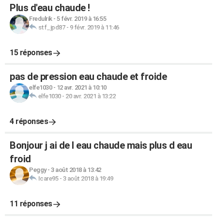
Plus d'eau chaude !
Fredulrik
-
5 févr. 2019 à 16:55
stf_jpd87
-
9 févr. 2019 à 11:46
15 réponses
pas de pression eau chaude et froide
elfe1030
-
12 avr. 2021 à 10:10
elfe1030
-
20 avr. 2021 à 13:22
4 réponses
Bonjour j ai de l eau chaude mais plus d eau
froid
Peggy
-
3 août 2018 à 13:42
Icare95
-
3 août 2018 à 19:49
11 réponses