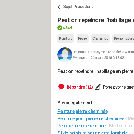
Sujet Précédent
Peut on repeindre l'habillage
Résolu
Peinture
Pierre
Cheminée
Pierre nature
Utilisateur anonyme
-
Modifié le 4 aoû
marc -
24 mars 2016 à 17:02
Peut on repeindre l'habillage en pier
Répondre (12)
Posez votre que
A voir également:
Peinture pierre cheminée
Peinture pour pierre de cheminée
- Me
Peindre pierre cheminée
- Meilleures 
Stylo peinture pour pierre tombale
✓