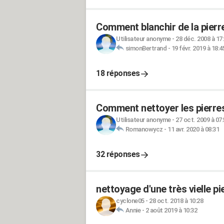
Comment blanchir de la pierr
Utilisateur anonyme
-
28 déc. 2008 à 17
simonBertrand
-
19 févr. 2019 à 18:4
18 réponses
Comment nettoyer les pierre
Utilisateur anonyme
-
27 oct. 2009 à 07
Romanowycz
-
11 avr. 2020 à 08:31
32 réponses
nettoyage d'une très vielle p
cyclone05
-
28 oct. 2018 à 10:28
Annie
-
2 août 2019 à 10:32