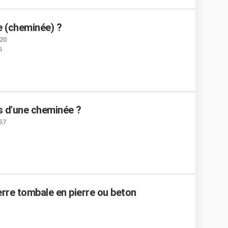
e (cheminée) ?
:20
5
s d'une cheminée ?
:57
ierre tombale en pierre ou beton