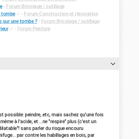
ée
-
Forum Bricolage / outillage
e tombe
✓
-
Forum Construction et rénovation
es sur une tombe ?
-
Forum Bricolage / outillage
rieur
✓
-
Forum Peinture
st possible: peindre, etc, mais sachez qu'une fois
 même à l'acide, et ...ne "respire" plus (c'est un
"dilatable"! sans parler du risque encouru
fuge... par contre les habillages en bois, par