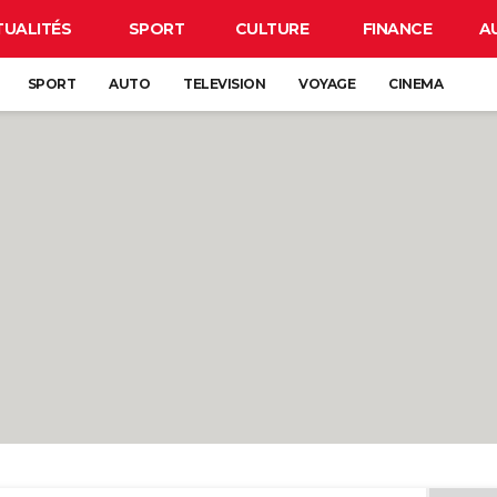
TUALITÉS
SPORT
CULTURE
FINANCE
A
SPORT
AUTO
TELEVISION
VOYAGE
CINEMA