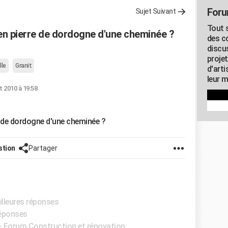
Foru
Sujet Suivant
Tout s
 en pierre de dordogne d'une cheminée ?
des c
discu
proje
lle
Granit
d'art
leur m
t 2010 à 19:58
re de dordogne d'une cheminée ?
stion
Partager
illeures réponses
réponses
-
Forum Construction et rénovation