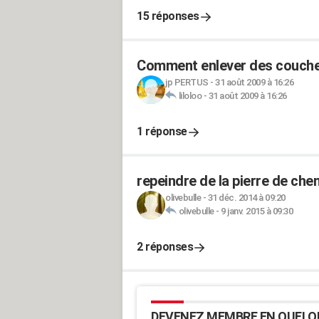
15 réponses
Comment enlever des couches 
jp PERTUS
-
31 août 2009 à 16:26
liloloo
-
31 août 2009 à 16:26
1 réponse
repeindre de la pierre de che
olivebulle
-
31 déc. 2014 à 09:20
olivebulle
-
9 janv. 2015 à 09:30
2 réponses
DEVENEZ MEMBRE EN QUELQ