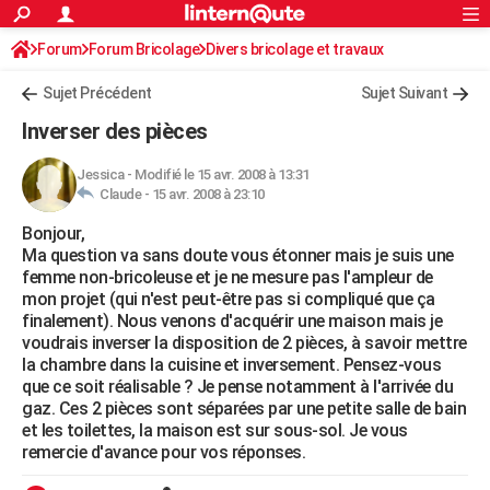
ACTUALITÉS
Forum
Forum Bricolage
Connexion
Divers bricolage et travaux
S'inscrire
Rechercher
Société
Education
Villes
Politique
Faits Divers
Monde
+
SPORT
Sujet Précédent
Sujet Suivant
Football
Cyclisme
Forum
Coupe du monde 2026
Tennis
Rugby
CULTURE
Inverser des pièces
TNT
Cinéma
Musique
Programme TV
Streaming
Sorties cinéma
+
FINANCE
Jessica
-
Modifié le 15 avr. 2008 à 13:31
Claude -
15 avr. 2008 à 23:10
Impôts
Immobilier
Banque
Crédit
Retraite
Epargne
Risques naturels par ville
Assurance
AUTO
Bonjour,
Réserver un essai
Berlines
Forum auto
Essais
Citadines
SUV
+
HIGH-TECH
Ma question va sans doute vous étonner mais je suis une
femme non-bricoleuse et je ne mesure pas l'ampleur de
Meilleur smartphone
Ordinateurs
Guide high-tech
Mobiles
Internet
Jeux vidéo
+
BRICOLAGE
mon projet (qui n'est peut-être pas si compliqué que ça
finalement). Nous venons d'acquérir une maison mais je
Aménagement intérieur
Cuisine
Jardinage
+
Forum
Extérieur
Salle de bains
Rangement
WEEK-END
voudrais inverser la disposition de 2 pièces, à savoir mettre
la chambre dans la cuisine et inversement. Pensez-vous
Escapades
Expositions
Week-end nature
Guides de France
Patrimoine
Musées
+
LIFESTYLE
que ce soit réalisable ? Je pense notamment à l'arrivée du
gaz. Ces 2 pièces sont séparées par une petite salle de bain
Bien-être
Mode
+
Art de vivre
Loisirs
Modes de vie
SANTE
et les toilettes, la maison est sur sous-sol. Je vous
remercie d'avance pour vos réponses.
Guide de la santé
Médicaments
+
Alimentation
Maladies
Sommeil
VOYAGE