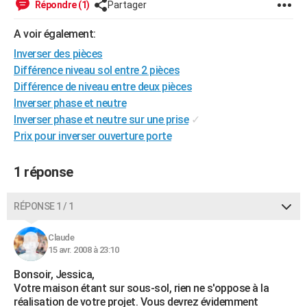
Répondre (1)
Partager
City break
Voyage de noces
Climat
Destinations
Voyage nature
Forum
+
PHOTO
A voir également:
GUIDES D'ACHAT
Inverser des pièces
Différence niveau sol entre 2 pièces
BONS PLANS
Différence de niveau entre deux pièces
CARTE DE VOEUX
Inverser phase et neutre
Inverser phase et neutre sur une prise
✓
Carte Bonne année
Carte Pâques
Carte de Noël
Carte Saint-Valentin
Carte d'anniversaire
DICTIONNAIRE
Prix pour inverser ouverture porte
Biographies
Expressions
Dictionnaire
Citations
Proverbes
PROGRAMME TV
1 réponse
COPAINS D'AVANT
RÉPONSE 1 / 1
Se connecter
Collèges
Universités
Service militaire
S'inscrire
Lycées
Primaires
Entreprises
Avis de recherche
AVIS DE DÉCÈS
Claude
FORUM
15 avr. 2008 à 23:10
Lifestyle
Sport
Television
Cinema
Bricolage
Culture
Auto
Voyage
Bonsoir, Jessica,
Votre maison étant sur sous-sol, rien ne s'oppose à la
réalisation de votre projet. Vous devrez évidemment