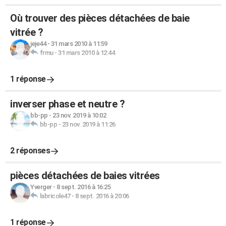
Où trouver des pièces détachées de baie
vitrée ?
jeje44
-
31 mars 2010 à 11:59
frmu
-
31 mars 2010 à 12:44
1 réponse
inverser phase et neutre ?
bb-pp
-
23 nov. 2019 à 10:02
bb-pp
-
23 nov. 2019 à 11:26
2 réponses
pièces détachées de baies vitrées
Yverger
-
8 sept. 2016 à 16:25
labricole47
-
8 sept. 2016 à 20:06
1 réponse