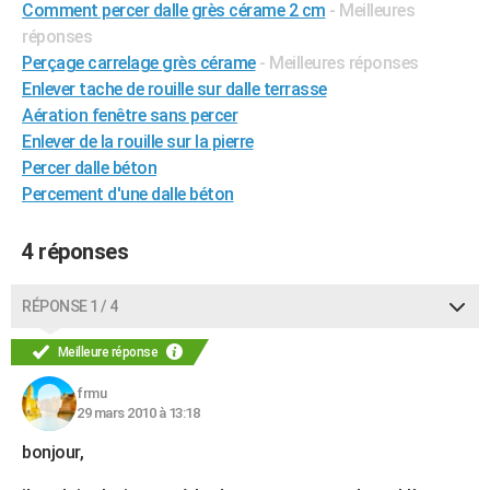
Comment percer dalle grès cérame 2 cm
- Meilleures
City break
Voyage de noces
Climat
Destinations
Voyage nature
Forum
+
PHOTO
réponses
Perçage carrelage grès cérame
- Meilleures réponses
GUIDES D'ACHAT
Enlever tache de rouille sur dalle terrasse
Aération fenêtre sans percer
BONS PLANS
Enlever de la rouille sur la pierre
CARTE DE VOEUX
Percer dalle béton
Percement d'une dalle béton
Carte Bonne année
Carte Pâques
Carte de Noël
Carte Saint-Valentin
Carte d'anniversaire
DICTIONNAIRE
Biographies
Expressions
Dictionnaire
Citations
Proverbes
4 réponses
PROGRAMME TV
COPAINS D'AVANT
RÉPONSE 1 / 4
Se connecter
Collèges
Universités
Service militaire
S'inscrire
Lycées
Primaires
Entreprises
Avis de recherche
AVIS DE DÉCÈS
Meilleure réponse
FORUM
frmu
29 mars 2010 à 13:18
Lifestyle
Sport
Television
Cinema
Bricolage
Culture
Auto
Voyage
bonjour,