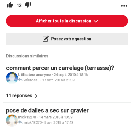
13
Afficher toute la discussion
Posez votre question
Discussions similaires
comment percer un carrelage (terrasse)?
Utilisateur anonyme
-
24 sept. 2010 à 18:16
valerossi.
-
17 oct. 2014 à 21:09
11 réponses
pose de dalles a sec sur gravier
mick13270
-
14 mars 2015 à 10:59
mick13270
-
5 avr. 2015 à 17:48