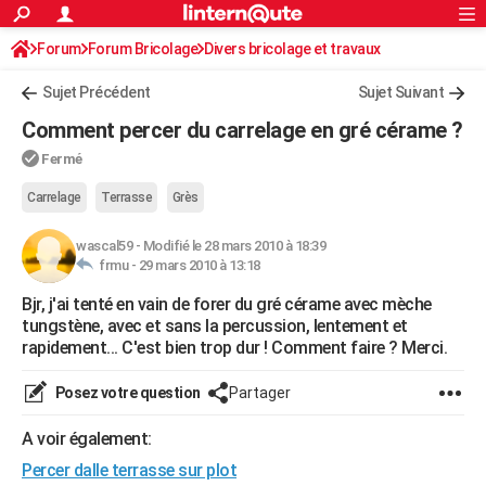
ACTUALITÉS
Forum
Forum Bricolage
Connexion
Divers bricolage et travaux
S'inscrire
Rechercher
Société
Education
Villes
Politique
Faits Divers
Monde
+
SPORT
Sujet Précédent
Sujet Suivant
Football
Cyclisme
Forum
Coupe du monde 2026
Tennis
Rugby
CULTURE
Comment percer du carrelage en gré cérame ?
TNT
Cinéma
Musique
Programme TV
Streaming
Sorties cinéma
+
FINANCE
Fermé
Impôts
Immobilier
Banque
Crédit
Retraite
Epargne
Risques naturels par ville
Assurance
Carrelage
Terrasse
Grès
AUTO
Réserver un essai
Berlines
Forum auto
Essais
Citadines
SUV
+
HIGH-TECH
wascal59
-
Modifié le 28 mars 2010 à 18:39
frmu -
29 mars 2010 à 13:18
Meilleur smartphone
Ordinateurs
Guide high-tech
Mobiles
Internet
Jeux vidéo
+
BRICOLAGE
Bjr, j'ai tenté en vain de forer du gré cérame avec mèche
tungstène, avec et sans la percussion, lentement et
Aménagement intérieur
Cuisine
Jardinage
+
Forum
Extérieur
Salle de bains
Rangement
WEEK-END
rapidement... C'est bien trop dur ! Comment faire ? Merci.
Escapades
Expositions
Week-end nature
Guides de France
Patrimoine
Musées
+
LIFESTYLE
Posez votre question
Partager
Bien-être
Mode
+
Art de vivre
Loisirs
Modes de vie
SANTE
A voir également:
Guide de la santé
Médicaments
+
Alimentation
Maladies
Sommeil
VOYAGE
Percer dalle terrasse sur plot