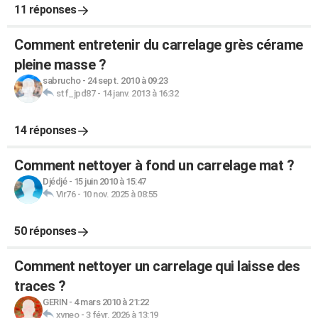
11 réponses
Comment entretenir du carrelage grès cérame
pleine masse ?
sabrucho
-
24 sept. 2010 à 09:23
stf_jpd87
-
14 janv. 2013 à 16:32
14 réponses
Comment nettoyer à fond un carrelage mat ?
Djédjé
-
15 juin 2010 à 15:47
Vir76
-
10 nov. 2025 à 08:55
50 réponses
Comment nettoyer un carrelage qui laisse des
traces ?
GERIN
-
4 mars 2010 à 21:22
xyneo
-
3 févr. 2026 à 13:19