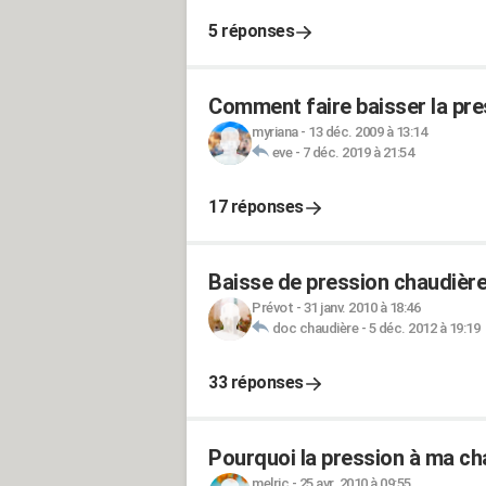
5 réponses
Comment faire baisser la pre
myriana
-
13 déc. 2009 à 13:14
eve
-
7 déc. 2019 à 21:54
17 réponses
Baisse de pression chaudière a
Prévot
-
31 janv. 2010 à 18:46
doc chaudière
-
5 déc. 2012 à 19:19
33 réponses
Pourquoi la pression à ma ch
melric
-
25 avr. 2010 à 09:55