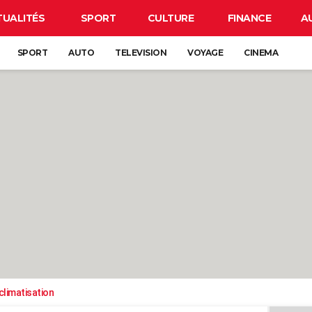
TUALITÉS
SPORT
CULTURE
FINANCE
A
SPORT
AUTO
TELEVISION
VOYAGE
CINEMA
climatisation