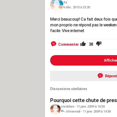
Ax
6 déc. 2013 à 23:20
Merci beaucoup! Ca fait deux fois q
mon proprio ne répond pas le weekend
facile. Vive internet
38
Commenter
Affiche
Répond
Discussions similaires
Pourquoi cette chute de pres
oncleben
-
11 janv. 2009 à 14:38
chrisemail
-
11 janv. 2009 à 14:38