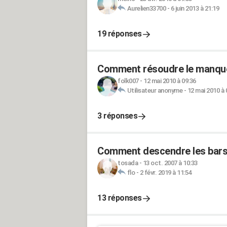
Aurelien33700
-
6 juin 2013 à 21:19
19 réponses
Comment résoudre le manque 
folk007
-
12 mai 2010 à 09:36
Utilisateur anonyme
-
12 mai 2010 à 
3 réponses
Comment descendre les bars
tosada
-
13 oct. 2007 à 10:33
flo
-
2 févr. 2019 à 11:54
13 réponses