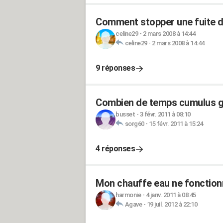
Comment stopper une fuite d
celine29
-
2 mars 2008 à 14:44
celine29
-
2 mars 2008 à 14:44
9 réponses
Combien de temps cumulus gar
busset
-
3 févr. 2011 à 08:10
sorg60
-
15 févr. 2011 à 15:24
4 réponses
Mon chauffe eau ne fonctionn
harmonie
-
4 janv. 2011 à 08:45
Agave
-
19 juil. 2012 à 22:10