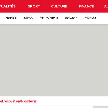
TUALITÉS
SPORT
CULTURE
FINANCE
A
SPORT
AUTO
TELEVISION
VOYAGE
CINEMA
et rénovation
Plomberie