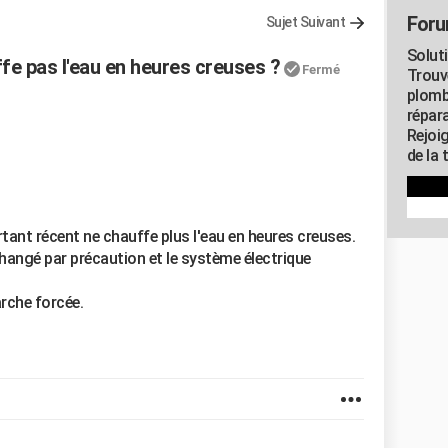
Foru
Sujet Suivant
Solut
fe pas l'eau en heures creuses ?
Fermé
Trouv
plomb
répar
Rejoi
de la 
tant récent ne chauffe plus l'eau en heures creuses.
hangé par précaution et le système électrique
rche forcée.