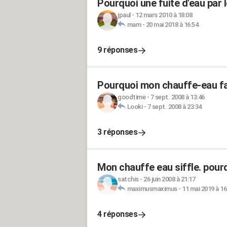
Pourquoi une fuite d'eau par 
jpaul
-
12 mars 2010 à 18:08
mam
-
20 mai 2018 à 16:54
9 réponses
Pourquoi mon chauffe-eau fait
goodtime
-
7 sept. 2008 à 13:46
Looki
-
7 sept. 2008 à 23:34
3 réponses
Mon chauffe eau siffle. pour
satchis
-
26 juin 2008 à 21:17
maximusmaximus
-
11 mai 2019 à 16
4 réponses