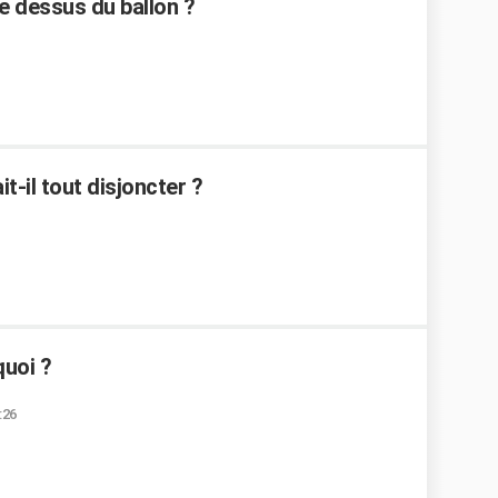
le dessus du ballon ?
-il tout disjoncter ?
quoi ?
:26