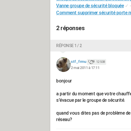
Vanne groupe de sécurité bloquée
✓
Comment supprimer sécurité porte m
2 réponses
RÉPONSE 1 / 2
stf_frmu
12 508
2 mai 2011 à 17:11
bonjour
a partir du moment que votre chauffe 
s'évacue par le groupe de sécurité.
quand vous dites pas de problème de 
réseau?