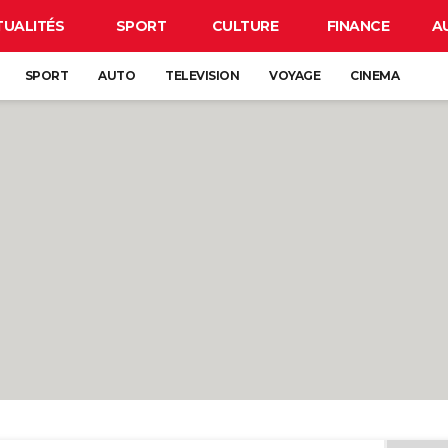
TUALITÉS
SPORT
CULTURE
FINANCE
A
SPORT
AUTO
TELEVISION
VOYAGE
CINEMA