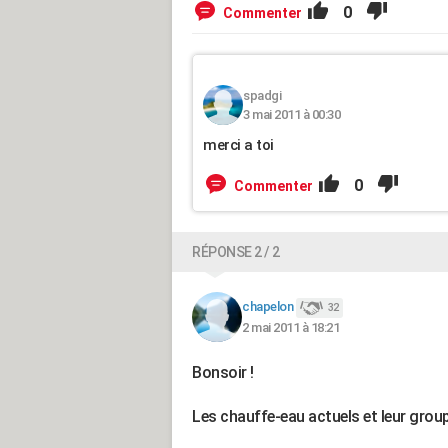
0
Commenter
spadgi
3 mai 2011 à 00:30
merci a toi
0
Commenter
RÉPONSE 2 / 2
chapelon
32
2 mai 2011 à 18:21
Bonsoir !
Les chauffe-eau actuels et leur group