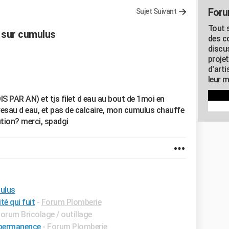
Foru
Sujet Suivant
Tout s
 sur cumulus
des c
discu
proje
d'art
leur m
IS PAR AN) et tjs filet d eau au bout de 1moi en
resau d eau, et pas de calcaire, mon cumulus chauffe
ution? merci, spadgi
mulus
é qui fuit
-
Forum Plomberie
orum Bricolage / outillage
n permanence
-
Forum Plomberie