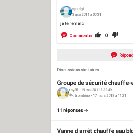
spadgi
3 mai 2011 à 00:31
je te remerci
0
Commenter
Répond
Discussions similaires
Groupe de sécurité chauffe-ea
roy35
-
19 mai 2011 à 22:49
trombino
-
17 mars 2018 à 11:21
11 réponses
Vanne d arrêt chauffe eau b