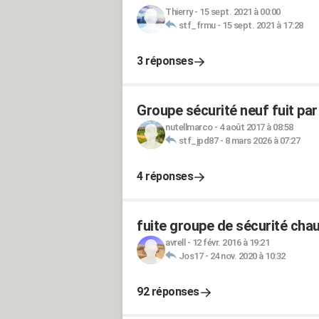
Thierry
-
15 sept. 2021 à 00:00
stf_frmu
-
15 sept. 2021 à 17:28
3 réponses
Groupe sécurité neuf fuit par
nutellmarco
-
4 août 2017 à 08:58
stf_jpd87
-
8 mars 2026 à 07:27
4 réponses
fuite groupe de sécurité ch
avrell
-
12 févr. 2016 à 19:21
Jos17
-
24 nov. 2020 à 10:32
92 réponses