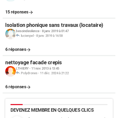
15 réponses
Isolation phonique sans travaux (locataire)
besoindesilence
-
8 janv. 2019 à 01:47
lucienpel
-
8 janv. 2019 à 16:58
6 réponses
nettoyage facade crepis
LTHIERY
-
11 nov. 2013 à 13:45
Polydrones
-
11 déc. 2024 à 21:22
6 réponses
DEVENEZ MEMBRE EN QUELQUES CLICS