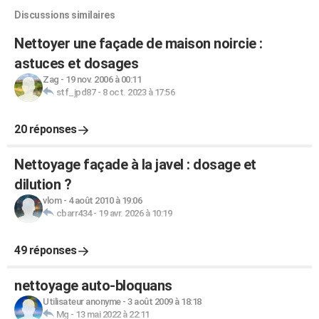
Discussions similaires
Nettoyer une façade de maison noircie :
astuces et dosages
Zag
-
19 nov. 2006 à 00:11
stf_jpd87
-
8 oct. 2023 à 17:56
20 réponses
Nettoyage façade à la javel : dosage et
dilution ?
vlom
-
4 août 2010 à 19:06
cbarr434
-
19 avr. 2026 à 10:19
49 réponses
nettoyage auto-bloquans
Utilisateur anonyme
-
3 août 2009 à 18:18
Mg
-
13 mai 2022 à 22:11