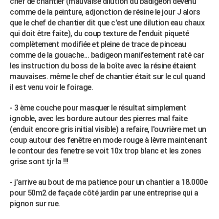
chef de chantier (mauvaise dilution du badigeon devenu
City break
Voyage de noces
Climat
Destinations
Voyage nature
Forum
+
comme de la peinture, adjonction de résine le jour J alors
PHOTO
que le chef de chantier dit que c'est une dilution eau chaux
GUIDES D'ACHAT
qui doit être faite), du coup texture de l'enduit piqueté
complètement modifiée et pleine de trace de pinceau
BONS PLANS
comme de la gouache... badigeon manifestement raté car
les instruction du boss de la boîte avec la résine étaient
CARTE DE VOEUX
mauvaises. même le chef de chantier était sur le cul quand
il est venu voir le foirage.
Carte Bonne année
Carte Pâques
Carte de Noël
Carte Saint-Valentin
Carte d'anniversaire
DICTIONNAIRE
- 3 ème couche pour masquer le résultat simplement
Biographies
Expressions
Dictionnaire
Citations
Proverbes
PROGRAMME TV
ignoble, avec les bordure autour des pierres mal faite
(enduit encore gris initial visible) a refaire, l'ouvrière met un
COPAINS D'AVANT
coup autour des fenêtre en mode rouge à lèvre maintenant
Se connecter
Collèges
Universités
Service militaire
S'inscrire
Lycées
Primaires
Entreprises
Avis de recherche
le contour des fenetre se voit 10x trop blanc et les zones
AVIS DE DÉCÈS
grise sont tjr la !!!
FORUM
- j'arrive au bout de ma patience pour un chantier a 18.000e
Lifestyle
Sport
Television
Cinema
Bricolage
Culture
Auto
Voyage
pour 50m2 de façade côté jardin par une entreprise qui a
pignon sur rue.