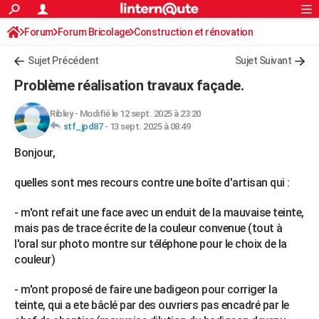
ACTUALITÉS
Forum
Forum Bricolage
Connexion
Construction et rénovation
S'inscrire
Rechercher
Société
Education
Villes
Politique
Faits Divers
Monde
+
SPORT
Sujet Précédent
Sujet Suivant
Football
Cyclisme
Forum
Coupe du monde 2026
Tennis
Rugby
CULTURE
Problème réalisation travaux façade.
TNT
Cinéma
Musique
Programme TV
Streaming
Sorties cinéma
+
FINANCE
Ribley
-
Modifié le 12 sept. 2025 à 23:20
stf_jpd87
-
13 sept. 2025 à 08:49
Impôts
Immobilier
Banque
Crédit
Retraite
Epargne
Risques naturels par ville
Assurance
AUTO
Bonjour,
Réserver un essai
Berlines
Forum auto
Essais
Citadines
SUV
+
HIGH-TECH
quelles sont mes recours contre une boîte d'artisan qui :
Meilleur smartphone
Ordinateurs
Guide high-tech
Mobiles
Internet
Jeux vidéo
+
BRICOLAGE
- m'ont refait une face avec un enduit de la mauvaise teinte,
Aménagement intérieur
Cuisine
Jardinage
+
Forum
Extérieur
Salle de bains
Rangement
WEEK-END
mais pas de trace écrite de la couleur convenue (tout à
l'oral sur photo montre sur téléphone pour le choix de la
Escapades
Expositions
Week-end nature
Guides de France
Patrimoine
Musées
+
LIFESTYLE
couleur)
Bien-être
Mode
+
Art de vivre
Loisirs
Modes de vie
SANTE
- m'ont proposé de faire une badigeon pour corriger la
Guide de la santé
Médicaments
+
Alimentation
Maladies
Sommeil
teinte, qui a ete bâclé par des ouvriers pas encadré par le
VOYAGE