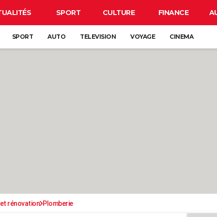
TUALITÉS
SPORT
CULTURE
FINANCE
A
SPORT
AUTO
TELEVISION
VOYAGE
CINEMA
et rénovation
Plomberie