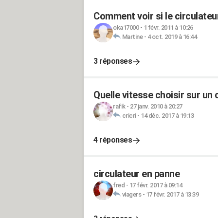
Comment voir si le circulateu
oka17000
-
1 févr. 2011 à 10:26
Martine
-
4 oct. 2019 à 16:44
3 réponses
Quelle vitesse choisir sur un 
rafik
-
27 janv. 2010 à 20:27
cricri
-
14 déc. 2017 à 19:13
4 réponses
circulateur en panne
fred
-
17 févr. 2017 à 09:14
viagers
-
17 févr. 2017 à 13:39