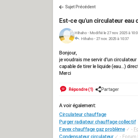
Sujet Précédent
Est-ce qu'un circulateur eau 
Hihaho
-
Modifié le 27 nov. 2025 à 10:0
Hihaho -
27 nov. 2025 à 10:37
Bonjour,
je voudrais me servir d'un circulate
capable de tirer le liquide (eau...) dir
Merci
Répondre (1)
Partager
A voir également:
Circulateur chauffage
Purger radiateur chauffage collectif
Favex chauffage gaz problème
✓
-
F
Condensateur circulateur
✓
-
Forum E