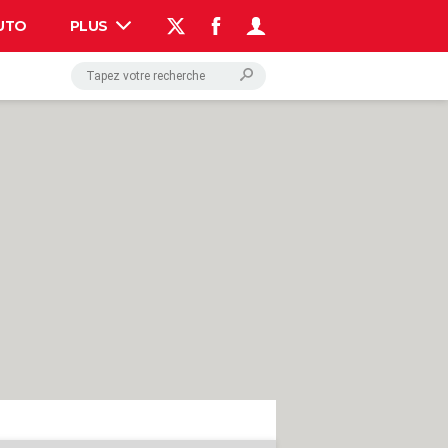
UTO
PLUS
AUTO
HIGH-TECH
BRICOLAGE
WEEK-END
LIFESTYLE
SANTE
VOYAGE
PHOTO
GUIDES D'ACHAT
BONS PLANS
CARTE DE VOEUX
DICTIONNAIRE
PROGRAMME TV
COPAINS D'AVANT
AVIS DE DÉCÈS
FORUM
Connexion
S'inscrire
Rechercher