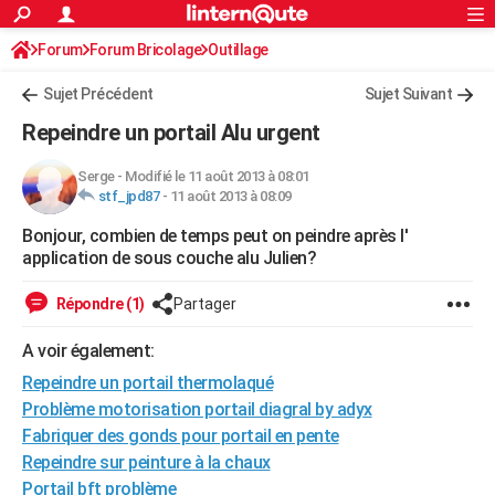
ACTUALITÉS
Forum
Forum Bricolage
Connexion
Outillage
S'inscrire
Rechercher
Société
Education
Villes
Politique
Faits Divers
Monde
+
SPORT
Sujet Précédent
Sujet Suivant
Football
Cyclisme
Forum
Coupe du monde 2026
Tennis
Rugby
CULTURE
Repeindre un portail Alu urgent
TNT
Cinéma
Musique
Programme TV
Streaming
Sorties cinéma
+
FINANCE
Serge
-
Modifié le 11 août 2013 à 08:01
stf_jpd87
-
11 août 2013 à 08:09
Impôts
Immobilier
Banque
Crédit
Retraite
Epargne
Risques naturels par ville
Assurance
AUTO
Bonjour, combien de temps peut on peindre après l'
Réserver un essai
Berlines
Forum auto
Essais
Citadines
SUV
+
HIGH-TECH
application de sous couche alu Julien?
Meilleur smartphone
Ordinateurs
Guide high-tech
Mobiles
Internet
Jeux vidéo
+
BRICOLAGE
Répondre (1)
Partager
Aménagement intérieur
Cuisine
Jardinage
+
Forum
Extérieur
Salle de bains
Rangement
WEEK-END
A voir également:
Escapades
Expositions
Week-end nature
Guides de France
Patrimoine
Musées
+
Repeindre un portail thermolaqué
LIFESTYLE
Problème motorisation portail diagral by adyx
Bien-être
Mode
+
Art de vivre
Loisirs
Modes de vie
SANTE
Fabriquer des gonds pour portail en pente
Repeindre sur peinture à la chaux
Guide de la santé
Médicaments
+
Alimentation
Maladies
Sommeil
VOYAGE
Portail bft problème