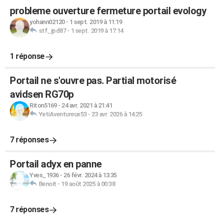
probleme ouverture fermeture portail evology
yohann02120
-
1 sept. 2019 à 11:19
stf_jpd87
-
1 sept. 2019 à 17:14
1 réponse
Portail ne s'ouvre pas. Partial motorisé
avidsen RG70p
Riton5169
-
24 avr. 2021 à 21:41
YetiAventureux53
-
23 avr. 2026 à 14:25
7 réponses
Portail adyx en panne
Yves_1936
-
26 févr. 2024 à 13:35
Benoit
-
19 août 2025 à 00:38
7 réponses