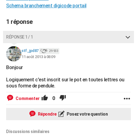
Schema branchement digicode portail
City break
Voyage de noces
Climat
Destinations
Voyage nature
Forum
+
PHOTO
GUIDES D'ACHAT
1 réponse
BONS PLANS
RÉPONSE 1 / 1
CARTE DE VOEUX
stf_jpd87
29 933
Carte Bonne année
Carte Pâques
Carte de Noël
Carte Saint-Valentin
Carte d'anniversaire
DICTIONNAIRE
11 août 2013 à 08:09
Bonjour
Biographies
Expressions
Dictionnaire
Citations
Proverbes
PROGRAMME TV
Logiquement c'est inscrit sur le pot en toutes lettres ou
COPAINS D'AVANT
sous forme de pendule.
Se connecter
Collèges
Universités
Service militaire
S'inscrire
Lycées
Primaires
Entreprises
Avis de recherche
AVIS DE DÉCÈS
0
Commenter
FORUM
Répondre
Posez votre question
Lifestyle
Sport
Television
Cinema
Bricolage
Culture
Auto
Voyage
Discussions similaires