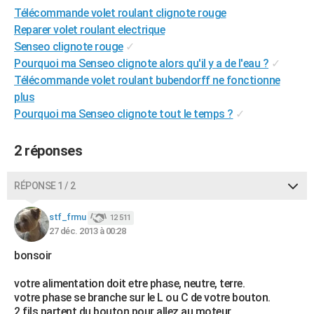
Télécommande volet roulant clignote rouge
City break
Voyage de noces
Climat
Destinations
Voyage nature
Forum
+
PHOTO
Reparer volet roulant electrique
GUIDES D'ACHAT
Senseo clignote rouge
✓
Pourquoi ma Senseo clignote alors qu'il y a de l'eau ?
✓
BONS PLANS
Télécommande volet roulant bubendorff ne fonctionne
plus
CARTE DE VOEUX
Pourquoi ma Senseo clignote tout le temps ?
✓
Carte Bonne année
Carte Pâques
Carte de Noël
Carte Saint-Valentin
Carte d'anniversaire
DICTIONNAIRE
2 réponses
Biographies
Expressions
Dictionnaire
Citations
Proverbes
PROGRAMME TV
RÉPONSE 1 / 2
COPAINS D'AVANT
Se connecter
Collèges
Universités
Service militaire
S'inscrire
Lycées
Primaires
Entreprises
Avis de recherche
AVIS DE DÉCÈS
stf_frmu
12 511
27 déc. 2013 à 00:28
FORUM
bonsoir
Lifestyle
Sport
Television
Cinema
Bricolage
Culture
Auto
Voyage
votre alimentation doit etre phase, neutre, terre.
votre phase se branche sur le L ou C de votre bouton.
2 fils partent du bouton pour allez au moteur.