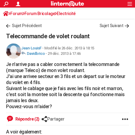
ACTUALITÉS
Forum
Forum Bricolage
Connexion
Electricité
S'inscrire
Rechercher
Société
Education
Villes
Politique
Faits Divers
Monde
+
SPORT
Sujet Précédent
Sujet Suivant
Football
Cyclisme
Forum
Coupe du monde 2026
Tennis
Rugby
CULTURE
Telecommande de volet roulant
TNT
Cinéma
Musique
Programme TV
Streaming
Sorties cinéma
+
FINANCE
Jean-LouisF
-
Modifié le 26 déc. 2013 à 18:15
Davidbrico
-
29 déc. 2013 à 17:46
Impôts
Immobilier
Banque
Crédit
Retraite
Epargne
Risques naturels par ville
Assurance
AUTO
Je n'arrive pas a cabler correctement la telecommande
Réserver un essai
Berlines
Forum auto
Essais
Citadines
SUV
+
HIGH-TECH
(marque Teleco) de mon volet roulant.
J'ai une arrivee secteur en 3 fils et un depart sur le moteur
Meilleur smartphone
Ordinateurs
Guide high-tech
Mobiles
Internet
Jeux vidéo
+
BRICOLAGE
du volet en 4 fils.
Suivant le cablage que je fais avec les fils noir et marron,
Aménagement intérieur
Cuisine
Jardinage
+
Forum
Extérieur
Salle de bains
Rangement
WEEK-END
c'est soit la montee soit la descente qui fonctionne mais
jamais les deux.
Escapades
Expositions
Week-end nature
Guides de France
Patrimoine
Musées
+
LIFESTYLE
Pouvez-vous m'aider?
Bien-être
Mode
+
Art de vivre
Loisirs
Modes de vie
SANTE
Répondre (2)
Partager
Guide de la santé
Médicaments
+
Alimentation
Maladies
Sommeil
VOYAGE
A voir également: