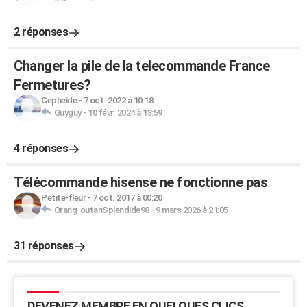
2 réponses
Changer la pile de la telecommande France
Fermetures?
Cepheide
-
7 oct. 2022 à 10:18
Guyguy
-
10 févr. 2024 à 13:59
4 réponses
Télécommande hisense ne fonctionne pas
Petite-fleur
-
7 oct. 2017 à 00:20
Orang-outanSplendide98
-
9 mars 2026 à 21:05
31 réponses
DEVENEZ MEMBRE EN QUELQUES CLICS