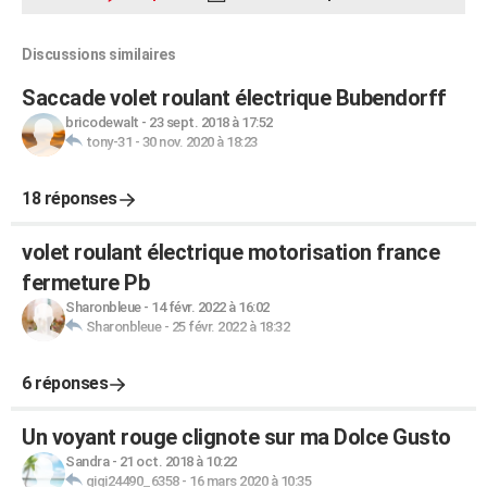
Discussions similaires
Saccade volet roulant électrique Bubendorff
bricodewalt
-
23 sept. 2018 à 17:52
tony-31
-
30 nov. 2020 à 18:23
18 réponses
volet roulant électrique motorisation france
fermeture Pb
Sharonbleue
-
14 févr. 2022 à 16:02
Sharonbleue
-
25 févr. 2022 à 18:32
6 réponses
Un voyant rouge clignote sur ma Dolce Gusto
Sandra
-
21 oct. 2018 à 10:22
gigi24490_6358
-
16 mars 2020 à 10:35