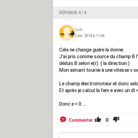
RÉPONSE 4 / 4
Ccfr
2 avr. 2014 à 11:36
Cela ne change guère la donne.
J'ai pris comme source du champ B l'a
déduis B selon e(r). ( la direction )
Mon aimant tourne à une vitesse v se
Le champ électromoteur et donc selo
Et après je calcul la fem e avec un dl 
Donc e = 0 ....
0
Commenter