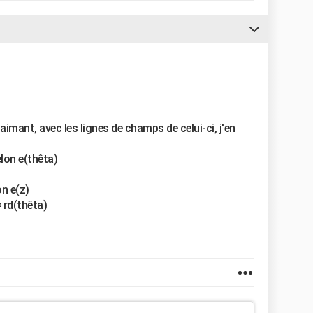
imant, avec les lignes de champs de celui-ci, j'en
lon e(thêta)
n e(z)
= rd(thêta)