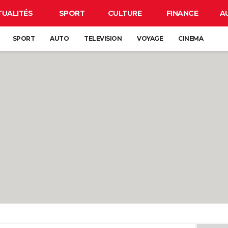
TUALITÉS
SPORT
CULTURE
FINANCE
A
SPORT
AUTO
TELEVISION
VOYAGE
CINEMA