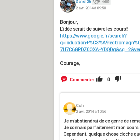
Daniel 26
4 689
2 avr. 2014 à 09:50
Bonjour,
L'idée serait de suivre les cours!!
https://www.google.fr/search?
q=induction+%C3%A9lectromagn%C
7U7C6GPDZ0QXA-YDQDg&sqi=2&ved
Courage,
0
Commenter
Ccfr
2 avr. 2014 à 10:56
Je m'abstiendrai de ce genre de rema
Je connais parfaitement mon cours.
Cependant, quelque chose cloche quan