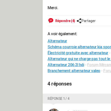
Merci.
Répondre (4)
Partager
A voir également:
Alternateur
Schéma courroie alternateur kia spo
Électricité gratuite avec alternateur
Alternateur qui ne charge pas tout l
Alternateur 206 2l hdi
-
Forum Mécaniq
Branchement alternateur valeo
-
Foru
4 réponses
RÉPONSE 1 / 4