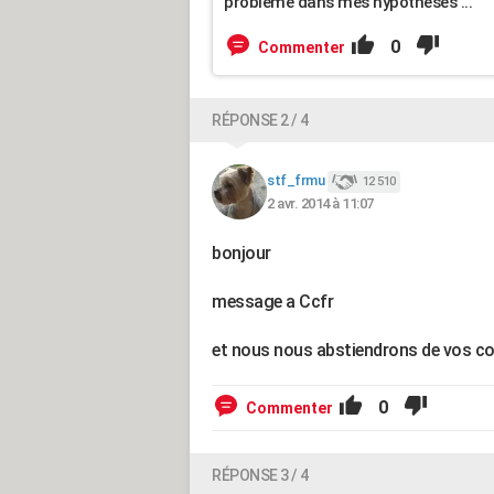
problème dans mes hypothèses ...
0
Commenter
RÉPONSE 2 / 4
stf_frmu
12 510
2 avr. 2014 à 11:07
bonjour
message a Ccfr
et nous nous abstiendrons de vos c
0
Commenter
RÉPONSE 3 / 4