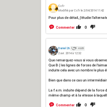
Ccfr
Modifié par Ccfr le 2/04/2014 11:42
Pour plus de détail, j'étudie l'alternat
0
Commenter
Daniel 26
4 689
2 avr. 2014 à 12:32
Que remarquez-vous si vous observez 
Que B ( les lignes de forces de l'aima
induite cela avec un nombre le plus él
Bien que dans ce cas un intermédiaire 
La f.e.m. induite dépend de la force 
même champ et à la vitesse à laquelle
0
Commenter