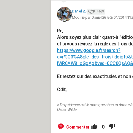
Daniel 26
4 689
Modifié par Daniel 26 le 2/04/2014 11:
Re,
Alors soyez plus clair quant-à l'éditi
et si vous révisez la règle des trois 
https://www.google.fr/search?
q=r%C3%A8gle+des+trois+doigts&
IWR0AW8_oGgAg&ved=0CC0QsAQ&bi
Et restez sur des exactitudes et non
Cdlt,
« L'expérience est le nom que chacun donne à 
Oscar Wilde
0
Commenter