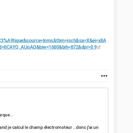
3%A9tique&source=lnms&tbm=isch&sa=X&ei=x8A
=0CAYQ_AUoAQ&biw=1600&bih=872&dpr=0.9
rque...
d je calcul le champ électromoteur ...donc j'ai un