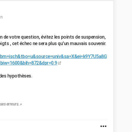
31
on de votre question, évitez les points de suspension,
doigts , cet échec ne sera plus qu'un mauvais souvenir.
tbm=isch&tbo=u&source=univ&sa=X&ei=k9Y7U5a8G
w=1600&bih=872&dpr=0.9
 des hypothèses.
ses erreurs. »