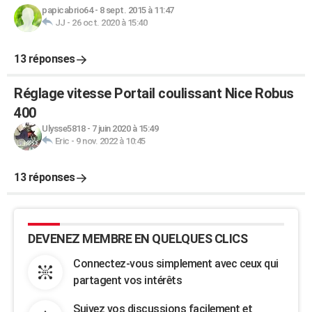
papicabrio64
-
8 sept. 2015 à 11:47
JJ
-
26 oct. 2020 à 15:40
13 réponses
Réglage vitesse Portail coulissant Nice Robus
400
Ulysse5818
-
7 juin 2020 à 15:49
Eric
-
9 nov. 2022 à 10:45
13 réponses
DEVENEZ MEMBRE EN QUELQUES CLICS
Connectez-vous simplement avec ceux qui
partagent vos intérêts
Suivez vos discussions facilement et