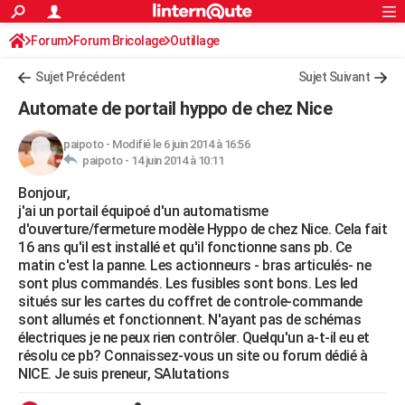
ACTUALITÉS
Forum
Forum Bricolage
Connexion
Outillage
S'inscrire
Rechercher
Société
Education
Villes
Politique
Faits Divers
Monde
+
SPORT
Sujet Précédent
Sujet Suivant
Football
Cyclisme
Forum
Coupe du monde 2026
Tennis
Rugby
CULTURE
Automate de portail hyppo de chez Nice
TNT
Cinéma
Musique
Programme TV
Streaming
Sorties cinéma
+
FINANCE
paipoto
-
Modifié le 6 juin 2014 à 16:56
paipoto -
14 juin 2014 à 10:11
Impôts
Immobilier
Banque
Crédit
Retraite
Epargne
Risques naturels par ville
Assurance
AUTO
Bonjour,
Réserver un essai
Berlines
Forum auto
Essais
Citadines
SUV
+
HIGH-TECH
j'ai un portail équipoé d'un automatisme
d'ouverture/fermeture modèle Hyppo de chez Nice. Cela fait
Meilleur smartphone
Ordinateurs
Guide high-tech
Mobiles
Internet
Jeux vidéo
+
BRICOLAGE
16 ans qu'il est installé et qu'il fonctionne sans pb. Ce
matin c'est la panne. Les actionneurs - bras articulés- ne
Aménagement intérieur
Cuisine
Jardinage
+
Forum
Extérieur
Salle de bains
Rangement
WEEK-END
sont plus commandés. Les fusibles sont bons. Les led
situés sur les cartes du coffret de controle-commande
Escapades
Expositions
Week-end nature
Guides de France
Patrimoine
Musées
+
LIFESTYLE
sont allumés et fonctionnent. N'ayant pas de schémas
électriques je ne peux rien contrôler. Quelqu'un a-t-il eu et
Bien-être
Mode
+
Art de vivre
Loisirs
Modes de vie
SANTE
résolu ce pb? Connaissez-vous un site ou forum dédié à
NICE. Je suis preneur, SAlutations
Guide de la santé
Médicaments
+
Alimentation
Maladies
Sommeil
VOYAGE