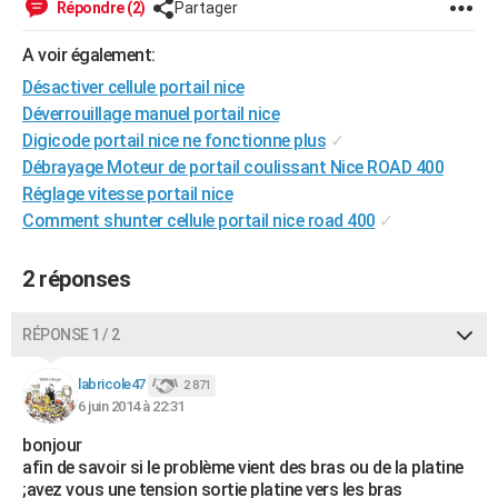
Répondre (2)
Partager
City break
Voyage de noces
Climat
Destinations
Voyage nature
Forum
+
PHOTO
A voir également:
GUIDES D'ACHAT
Désactiver cellule portail nice
Déverrouillage manuel portail nice
BONS PLANS
Digicode portail nice ne fonctionne plus
✓
CARTE DE VOEUX
Débrayage Moteur de portail coulissant Nice ROAD 400
Réglage vitesse portail nice
Carte Bonne année
Carte Pâques
Carte de Noël
Carte Saint-Valentin
Carte d'anniversaire
DICTIONNAIRE
Comment shunter cellule portail nice road 400
✓
Biographies
Expressions
Dictionnaire
Citations
Proverbes
PROGRAMME TV
2 réponses
COPAINS D'AVANT
RÉPONSE 1 / 2
Se connecter
Collèges
Universités
Service militaire
S'inscrire
Lycées
Primaires
Entreprises
Avis de recherche
AVIS DE DÉCÈS
labricole47
2 871
FORUM
6 juin 2014 à 22:31
Lifestyle
Sport
Television
Cinema
Bricolage
Culture
Auto
Voyage
bonjour
afin de savoir si le problème vient des bras ou de la platine
;avez vous une tension sortie platine vers les bras