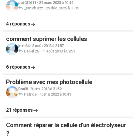
pat032611
-
24 mars 2023 à 10:44
_Nicoblazz
-
29 déc. 2025 à 10:15
4 réponses
comment suprimer les cellules
jmm34
-
8 août 2013 à 21:57
Daniel 26
-
11 août 2013 à 09:51
6 réponses
Problème avec mes photocellule
Bru08
-
9 janv. 2018 à 21:52
Patrice
-
16 mai 2022 à 10:41
21 réponses
Comment réparer la cellule d'un électrolyseur
?