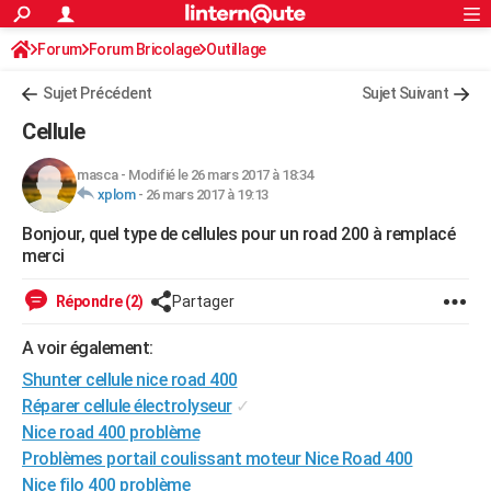
ACTUALITÉS
Forum
Forum Bricolage
Connexion
Outillage
S'inscrire
Rechercher
Société
Education
Villes
Politique
Faits Divers
Monde
+
SPORT
Sujet Précédent
Sujet Suivant
Football
Cyclisme
Forum
Coupe du monde 2026
Tennis
Rugby
CULTURE
Cellule
TNT
Cinéma
Musique
Programme TV
Streaming
Sorties cinéma
+
FINANCE
masca
-
Modifié le 26 mars 2017 à 18:34
xplom
-
26 mars 2017 à 19:13
Impôts
Immobilier
Banque
Crédit
Retraite
Epargne
Risques naturels par ville
Assurance
AUTO
Bonjour, quel type de cellules pour un road 200 à remplacé
Réserver un essai
Berlines
Forum auto
Essais
Citadines
SUV
+
HIGH-TECH
merci
Meilleur smartphone
Ordinateurs
Guide high-tech
Mobiles
Internet
Jeux vidéo
+
BRICOLAGE
Répondre (2)
Partager
Aménagement intérieur
Cuisine
Jardinage
+
Forum
Extérieur
Salle de bains
Rangement
WEEK-END
A voir également:
Escapades
Expositions
Week-end nature
Guides de France
Patrimoine
Musées
+
Shunter cellule nice road 400
LIFESTYLE
Réparer cellule électrolyseur
✓
Bien-être
Mode
+
Art de vivre
Loisirs
Modes de vie
SANTE
Nice road 400 problème
Problèmes portail coulissant moteur Nice Road 400
Guide de la santé
Médicaments
+
Alimentation
Maladies
Sommeil
VOYAGE
Nice filo 400 problème