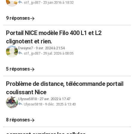
stf_jpd87
-
23 juin 2016 à 18:32
9 réponses
Portail NICE modèle Filo 400 L1 et L2
clignotent et rien.
Dwayne7
-
9 avr. 2024 à 21:54
stf_jpd87
-
29 juil. 2026 à 08:05
5 réponses
Problème de distance, télécommande portail
coulissant Nice
Ulysse5818
-
27 avr. 2022 à 17:47
Ulysse5818
-
9 déc. 2025 à 13:40
8 réponses