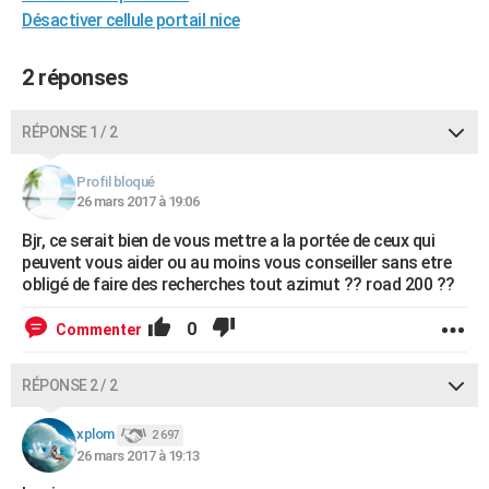
Désactiver cellule portail nice
City break
Voyage de noces
Climat
Destinations
Voyage nature
Forum
+
PHOTO
GUIDES D'ACHAT
2 réponses
BONS PLANS
RÉPONSE 1 / 2
CARTE DE VOEUX
Profil bloqué
Carte Bonne année
Carte Pâques
Carte de Noël
Carte Saint-Valentin
Carte d'anniversaire
26 mars 2017 à 19:06
DICTIONNAIRE
Bjr, ce serait bien de vous mettre a la portée de ceux qui
Biographies
Expressions
Dictionnaire
Citations
Proverbes
PROGRAMME TV
peuvent vous aider ou au moins vous conseiller sans etre
obligé de faire des recherches tout azimut ?? road 200 ??
COPAINS D'AVANT
0
Commenter
Se connecter
Collèges
Universités
Service militaire
S'inscrire
Lycées
Primaires
Entreprises
Avis de recherche
AVIS DE DÉCÈS
FORUM
RÉPONSE 2 / 2
Lifestyle
Sport
Television
Cinema
Bricolage
Culture
Auto
Voyage
xplom
2 697
26 mars 2017 à 19:13