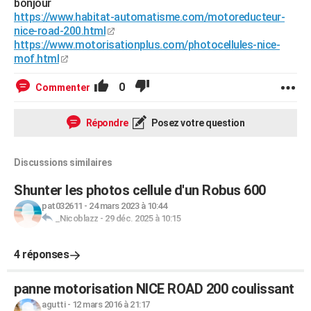
bonjour
https://www.habitat-automatisme.com/motoreducteur-
nice-road-200.html
https://www.motorisationplus.com/photocellules-nice-
mof.html
0
Commenter
Répondre
Posez votre question
Discussions similaires
Shunter les photos cellule d'un Robus 600
pat032611
-
24 mars 2023 à 10:44
_Nicoblazz
-
29 déc. 2025 à 10:15
4 réponses
panne motorisation NICE ROAD 200 coulissant
agutti
-
12 mars 2016 à 21:17