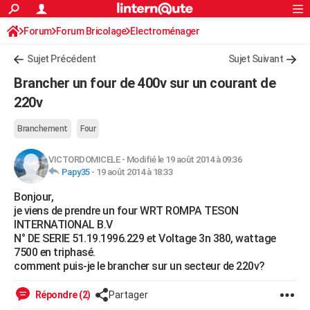
ACTUALITÉS
Forum
Forum Bricolage
Connexion
Electroménager
S'inscrire
Rechercher
Société
Education
Villes
Politique
Faits Divers
Monde
+
SPORT
Sujet Précédent
Sujet Suivant
Football
Cyclisme
Forum
Coupe du monde 2026
Tennis
Rugby
CULTURE
Brancher un four de 400v sur un courant de
TNT
Cinéma
Musique
Programme TV
Streaming
Sorties cinéma
+
220v
FINANCE
Impôts
Immobilier
Banque
Crédit
Retraite
Epargne
Risques naturels par ville
Assurance
AUTO
Branchement
Four
Réserver un essai
Berlines
Forum auto
Essais
Citadines
SUV
+
HIGH-TECH
VICTORDOMICELE
-
Modifié le 19 août 2014 à 09:36
Papy35
-
19 août 2014 à 18:33
Meilleur smartphone
Ordinateurs
Guide high-tech
Mobiles
Internet
Jeux vidéo
+
BRICOLAGE
Bonjour,
je viens de prendre un four WRT ROMPA TESON
Aménagement intérieur
Cuisine
Jardinage
+
Forum
Extérieur
Salle de bains
Rangement
WEEK-END
INTERNATIONAL B.V
N° DE SERIE 51.19.1996.229 et Voltage 3n 380, wattage
Escapades
Expositions
Week-end nature
Guides de France
Patrimoine
Musées
+
LIFESTYLE
7500 en triphasé.
comment puis-je le brancher sur un secteur de 220v?
Bien-être
Mode
+
Art de vivre
Loisirs
Modes de vie
SANTE
Répondre (2)
Partager
Guide de la santé
Médicaments
+
Alimentation
Maladies
Sommeil
VOYAGE