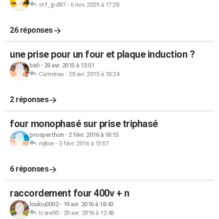
stf_jpd87
-
6 nov. 2025 à 17:28
26 réponses
une prise pour un four et plaque induction ?
bidi
-
28 avr. 2015 à 13:51
Carminas
-
28 avr. 2015 à 18:24
2 réponses
four monophasé sur prise triphasé
prosperthon
-
2 févr. 2016 à 18:15
mjlion
-
3 févr. 2016 à 13:07
6 réponses
raccordement four 400v + n
loulou0002
-
19 avr. 2016 à 18:43
Icare95
-
20 avr. 2016 à 12:48