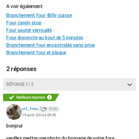
A voir également:
City break
Voyage de noces
Climat
Destinations
Voyage nature
Forum
+
PHOTO
Branchement four 400v suisse
GUIDES D'ACHAT
Four candy stop
✓
Four sauter verrouillé
✓
BONS PLANS
Four disjoncte au bout de 5 minutes
✓
Branchement four encastrable sans prise
CARTE DE VOEUX
Branchement four et plaque
Carte Bonne année
Carte Pâques
Carte de Noël
Carte Saint-Valentin
Carte d'anniversaire
DICTIONNAIRE
2 réponses
Biographies
Expressions
Dictionnaire
Citations
Proverbes
PROGRAMME TV
COPAINS D'AVANT
RÉPONSE 1 / 2
Se connecter
Collèges
Universités
Service militaire
S'inscrire
Lycées
Primaires
Entreprises
Avis de recherche
AVIS DE DÉCÈS
Meilleure réponse
FORUM
stf_frmu
12 511
19 août 2014 à 09:45
Lifestyle
Sport
Television
Cinema
Bricolage
Culture
Auto
Voyage
bonjour
veuillez mettre une photo du bornage de votre four