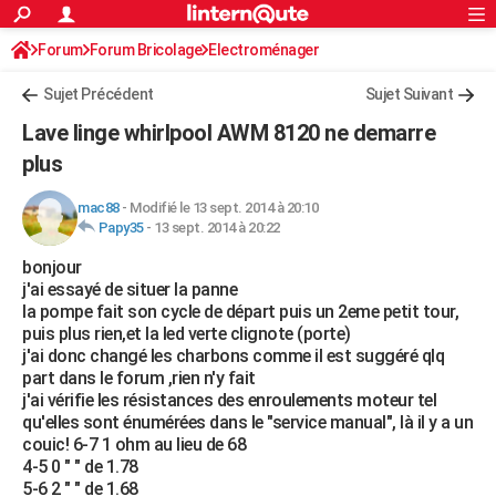
ACTUALITÉS
Forum
Forum Bricolage
Connexion
Electroménager
S'inscrire
Rechercher
Société
Education
Villes
Politique
Faits Divers
Monde
+
SPORT
Sujet Précédent
Sujet Suivant
Football
Cyclisme
Forum
Coupe du monde 2026
Tennis
Rugby
CULTURE
Lave linge whirlpool AWM 8120 ne demarre
TNT
Cinéma
Musique
Programme TV
Streaming
Sorties cinéma
+
plus
FINANCE
Impôts
Immobilier
Banque
Crédit
Retraite
Epargne
Risques naturels par ville
Assurance
AUTO
mac88
-
Modifié le 13 sept. 2014 à 20:10
Papy35
-
13 sept. 2014 à 20:22
Réserver un essai
Berlines
Forum auto
Essais
Citadines
SUV
+
HIGH-TECH
bonjour
j'ai essayé de situer la panne
Meilleur smartphone
Ordinateurs
Guide high-tech
Mobiles
Internet
Jeux vidéo
+
BRICOLAGE
la pompe fait son cycle de départ puis un 2eme petit tour,
puis plus rien,et la led verte clignote (porte)
Aménagement intérieur
Cuisine
Jardinage
+
Forum
Extérieur
Salle de bains
Rangement
WEEK-END
j'ai donc changé les charbons comme il est suggéré qlq
part dans le forum ,rien n'y fait
Escapades
Expositions
Week-end nature
Guides de France
Patrimoine
Musées
+
LIFESTYLE
j'ai vérifie les résistances des enroulements moteur tel
qu'elles sont énumérées dans le "service manual", là il y a un
Bien-être
Mode
+
Art de vivre
Loisirs
Modes de vie
SANTE
couic! 6-7 1 ohm au lieu de 68
4-5 0 " " de 1.78
Guide de la santé
Médicaments
+
Alimentation
Maladies
Sommeil
VOYAGE
5-6 2 " " de 1.68