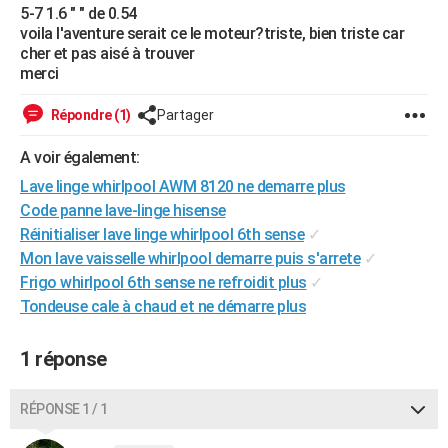
5-7 1.6 " " de 0.54
City break
Voyage de noces
Climat
Destinations
Voyage nature
Forum
+
PHOTO
voila l'aventure serait ce le moteur?triste, bien triste car
cher et pas aisé à trouver
GUIDES D'ACHAT
merci
BONS PLANS
Répondre (1)
Partager
CARTE DE VOEUX
A voir également:
Carte Bonne année
Carte Pâques
Carte de Noël
Carte Saint-Valentin
Carte d'anniversaire
Lave linge whirlpool AWM 8120 ne demarre plus
DICTIONNAIRE
Code panne lave-linge hisense
Biographies
Expressions
Dictionnaire
Citations
Proverbes
PROGRAMME TV
Réinitialiser lave linge whirlpool 6th sense
✓
Mon lave vaisselle whirlpool demarre puis s'arrete
✓
COPAINS D'AVANT
Frigo whirlpool 6th sense ne refroidit plus
✓
Se connecter
Collèges
Universités
Service militaire
S'inscrire
Lycées
Primaires
Entreprises
Avis de recherche
Tondeuse cale à chaud et ne démarre plus
AVIS DE DÉCÈS
FORUM
1 réponse
Lifestyle
Sport
Television
Cinema
Bricolage
Culture
Auto
Voyage
RÉPONSE 1 / 1