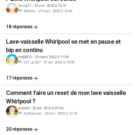
Scoy77
-
10 oct. 2018 à 15:13
Mimita
-
29 sept. 2025 à 10:46
18 réponses
Lave-vaisselle Whirlpool se met en pause et
bip en continu
mel8813
-
30 mars 2022 à 11:09
stf_jpd87
-
27 avr. 2026 à 18:00
17 réponses
Comment faire un reset de mon lave vaisselle
Whirlpool ?
amarih
-
22 avr. 2012 à 07:54
Kathytunis
-
28 oct. 2023 à 12:18
20 réponses