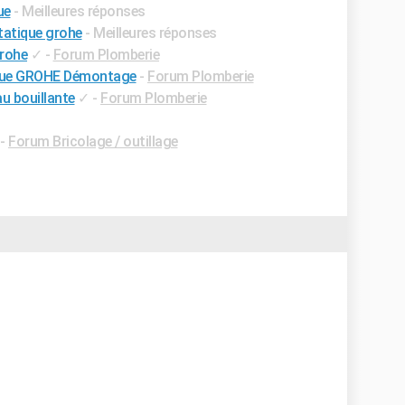
ue
- Meilleures réponses
tatique grohe
- Meilleures réponses
rohe
✓
-
Forum Plomberie
ique GROHE Démontage
-
Forum Plomberie
u bouillante
✓
-
Forum Plomberie
-
Forum Bricolage / outillage