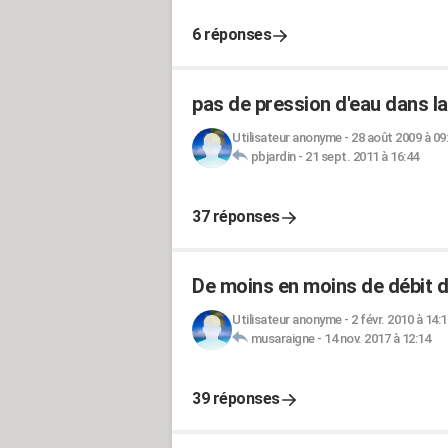
6 réponses
pas de pression d'eau dans l
Utilisateur anonyme
-
28 août 2009 à 09
pbjardin
-
21 sept. 2011 à 16:44
37 réponses
De moins en moins de débit d'
Utilisateur anonyme
-
2 févr. 2010 à 14:1
musaraigne
-
14 nov. 2017 à 12:14
39 réponses