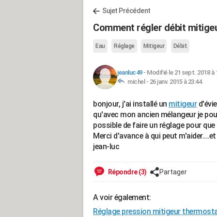
Sujet Précédent
Comment régler débit mitige
Eau
Réglage
Mitigeur
Débit
jeanluc49
-
Modifié le 21 sept. 2018 à 
michel -
26 janv. 2015 à 23:44
bonjour, j'ai installé un
mitigeur
d'évie
qu'avec mon ancien mélangeur je pouv
possible de faire un réglage pour que
Merci d'avance à qui peut m'aider....e
jean-luc
Répondre (3)
Partager
A voir également:
Réglage pression mitigeur thermost