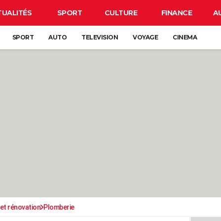
TUALITÉS
SPORT
CULTURE
FINANCE
A
SPORT
AUTO
TELEVISION
VOYAGE
CINEMA
et rénovation
Plomberie