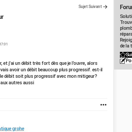
Foru
Sujet Suivant
ur
Solut
Trouv
plomb
répar
Rejoi
17:01
de la 
Sui
Po
r, et j'ai un débit très fort dès que je l'ouvre, alors
ais avoir un débit beaucoup plus progressif. est-il
 le débit soit plus progressif avec mon mitigeur?
t aux autres aussi
atique grohe