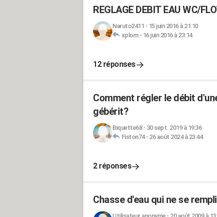
REGLAGE DEBIT EAU WC/FL
Naruto2411
-
15 juin 2016 à 21:10
xplom
-
16 juin 2016 à 23:14
12 réponses
Comment régler le débit d'u
gébérit?
Biquette68
-
30 sept. 2019 à 19:36
Fiston74
-
26 août 2024 à 23:44
2 réponses
Chasse d'eau qui ne se rempl
Utilisateur anonyme
-
20 août 2009 à 13