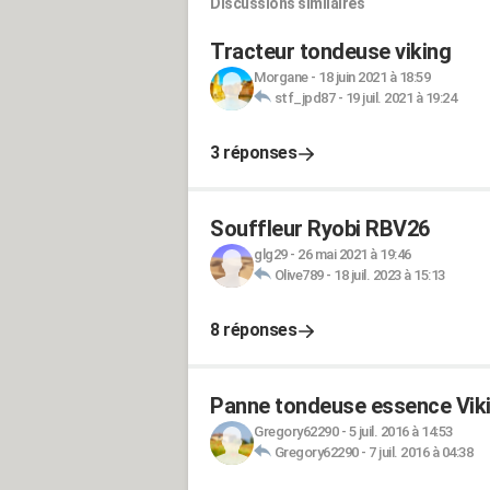
Discussions similaires
Tracteur tondeuse viking
Morgane
-
18 juin 2021 à 18:59
stf_jpd87
-
19 juil. 2021 à 19:24
3 réponses
Souffleur Ryobi RBV26
glg29
-
26 mai 2021 à 19:46
Olive789
-
18 juil. 2023 à 15:13
8 réponses
Panne tondeuse essence Vik
Gregory62290
-
5 juil. 2016 à 14:53
Gregory62290
-
7 juil. 2016 à 04:38