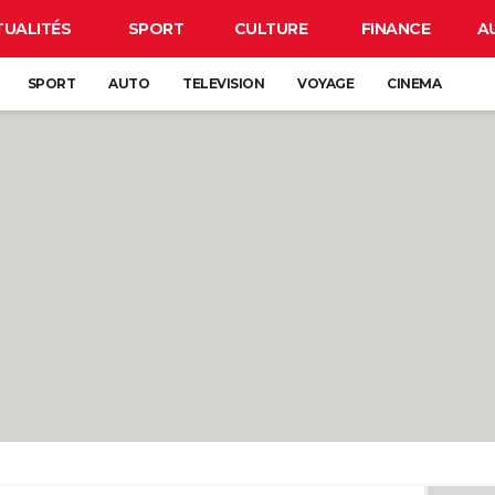
TUALITÉS
SPORT
CULTURE
FINANCE
A
SPORT
AUTO
TELEVISION
VOYAGE
CINEMA