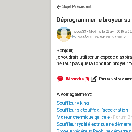
Sujet Précédent
Déprogrammer le broyeur sur
metéo33
-
Modifié le 26 avr. 2015 à 09
metéo33 -
26 avr. 2015 à 10:57
Bonjour,
je voudrais utiliser un espece d aspira
ne faut pas que la fonction broyeur fo
Répondre (3)
Posez votre ques
A voir également:
Souffleur viking
Souffleur s'etouffe a l'acceleration
-
Moteur thermique qui cale
-
Forum Bri
Souffleur ryobi électrique ne démarre
Broyeur végétaux Ryobi ne démarre p