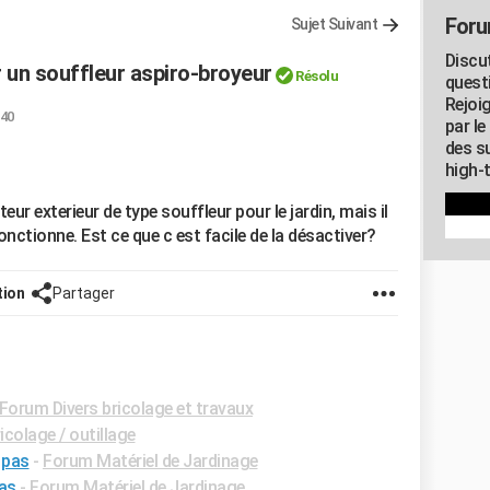
Foru
Sujet Suivant
Discu
 un souffleur aspiro-broyeur
Résolu
quest
Rejoi
:40
par l
des su
high-
teur exterieur de type souffleur pour le jardin, mais il
nctionne. Est ce que c est facile de la désactiver?
tion
Partager
Forum Divers bricolage et travaux
colage / outillage
 pas
-
Forum Matériel de Jardinage
as
-
Forum Matériel de Jardinage