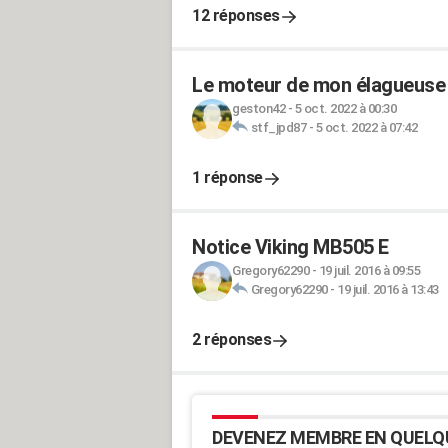
12 réponses
Le moteur de mon élagueuse 
geston42
-
5 oct. 2022 à 00:30
stf_jpd87
-
5 oct. 2022 à 07:42
1 réponse
Notice Viking MB505 E
Gregory62290
-
19 juil. 2016 à 09:55
Gregory62290
-
19 juil. 2016 à 13:43
2 réponses
DEVENEZ MEMBRE EN QUELQ