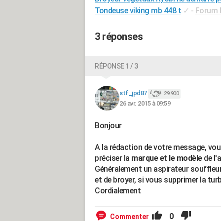
Tondeuse viking mb 448 t
✓
-
Forum M
3 réponses
RÉPONSE 1 / 3
stf_jpd87
29 900
26 avr. 2015 à 09:59
Bonjour
A la rédaction de votre message, vo
préciser la
marque et le modèle
de l'
Généralement un aspirateur souffleur e
et de broyer, si vous supprimer la tur
Cordialement
0
Commenter