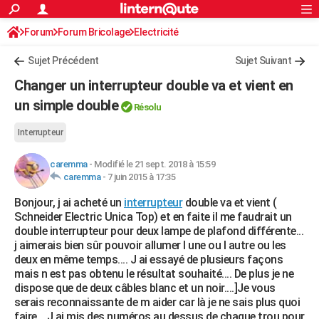
ACTUALITÉS
Forum
Forum Bricolage
Connexion
Electricité
S'inscrire
Rechercher
Société
Education
Villes
Politique
Faits Divers
Monde
+
SPORT
Sujet Précédent
Sujet Suivant
Football
Cyclisme
Forum
Coupe du monde 2026
Tennis
Rugby
CULTURE
Changer un interrupteur double va et vient en
TNT
Cinéma
Musique
Programme TV
Streaming
Sorties cinéma
+
un simple double
FINANCE
Résolu
Impôts
Immobilier
Banque
Crédit
Retraite
Epargne
Risques naturels par ville
Assurance
AUTO
Interrupteur
Réserver un essai
Berlines
Forum auto
Essais
Citadines
SUV
+
HIGH-TECH
caremma
-
Modifié le 21 sept. 2018 à 15:59
caremma
-
7 juin 2015 à 17:35
Meilleur smartphone
Ordinateurs
Guide high-tech
Mobiles
Internet
Jeux vidéo
+
BRICOLAGE
Bonjour, j ai acheté un
interrupteur
double va et vient (
Schneider Electric Unica Top) et en faite il me faudrait un
Aménagement intérieur
Cuisine
Jardinage
+
Forum
Extérieur
Salle de bains
Rangement
WEEK-END
double interrupteur pour deux lampe de plafond différente...
j aimerais bien sûr pouvoir allumer l une ou l autre ou les
Escapades
Expositions
Week-end nature
Guides de France
Patrimoine
Musées
+
LIFESTYLE
deux en même temps.... J ai essayé de plusieurs façons
mais n est pas obtenu le résultat souhaité.... De plus je ne
Bien-être
Mode
+
Art de vivre
Loisirs
Modes de vie
SANTE
dispose que de deux câbles blanc et un noir....]Je vous
serais reconnaissante de m aider car là je ne sais plus quoi
Guide de la santé
Médicaments
+
Alimentation
Maladies
Sommeil
VOYAGE
faire... J ai mis des numéros au dessus de chaque trou pour