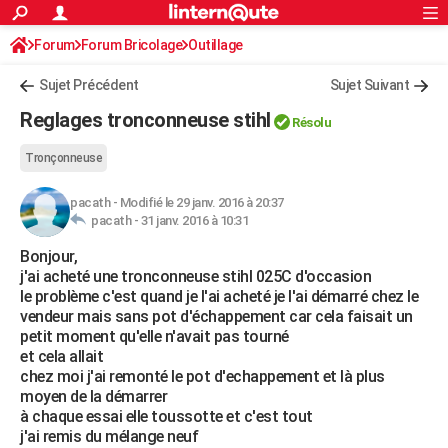
ACTUALITÉS
Forum
Forum Bricolage
Connexion
Outillage
S'inscrire
Rechercher
Société
Education
Villes
Politique
Faits Divers
Monde
+
SPORT
Sujet Précédent
Sujet Suivant
Football
Cyclisme
Forum
Coupe du monde 2026
Tennis
Rugby
CULTURE
Reglages tronconneuse stihl
Résolu
TNT
Cinéma
Musique
Programme TV
Streaming
Sorties cinéma
+
FINANCE
Tronçonneuse
Impôts
Immobilier
Banque
Crédit
Retraite
Epargne
Risques naturels par ville
Assurance
AUTO
pacath
-
Modifié le 29 janv. 2016 à 20:37
pacath -
31 janv. 2016 à 10:31
Réserver un essai
Berlines
Forum auto
Essais
Citadines
SUV
+
HIGH-TECH
Bonjour,
Meilleur smartphone
Ordinateurs
Guide high-tech
Mobiles
Internet
Jeux vidéo
+
BRICOLAGE
j'ai acheté une tronconneuse stihl 025C d'occasion
le problème c'est quand je l'ai acheté je l'ai démarré chez le
Aménagement intérieur
Cuisine
Jardinage
+
Forum
Extérieur
Salle de bains
Rangement
WEEK-END
vendeur mais sans pot d'échappement car cela faisait un
petit moment qu'elle n'avait pas tourné
Escapades
Expositions
Week-end nature
Guides de France
Patrimoine
Musées
+
LIFESTYLE
et cela allait
chez moi j'ai remonté le pot d'echappement et là plus
Bien-être
Mode
+
Art de vivre
Loisirs
Modes de vie
SANTE
moyen de la démarrer
à chaque essai elle toussotte et c'est tout
Guide de la santé
Médicaments
+
Alimentation
Maladies
Sommeil
VOYAGE
j'ai remis du mélange neuf