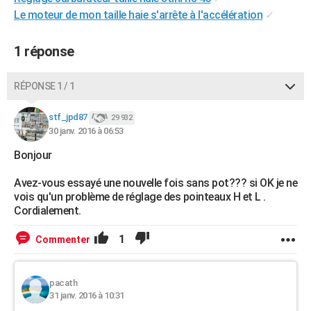
Le moteur de mon taille haie s'arrête à l'accélération
✓
1 réponse
RÉPONSE 1 / 1
stf_jpd87
29 932
30 janv. 2016 à 06:53
Bonjour
Avez-vous essayé une nouvelle fois sans pot??? si OK je ne
vois qu'un problème de réglage des pointeaux H et L .
Cordialement.
1
Commenter
pacath
31 janv. 2016 à 10:31