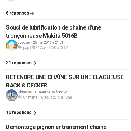
6 réponses
Souci de lubrification de chaine d'une
tronçonneuse Makita 5016B
yoyoter
-
26 mai 2016 à 21:51
papy73
-
17 avr. 2020 à 08:57
21 réponses
RETENDRE UNE CHAÏNE SUR UNE ELAGUEUSE
BACK & DECKER
Chimena
-
16 août 2015 à 19:52
Chimena
-
17 août 2015 à 13:28
10 réponses
Démontage pignon entranement chaine