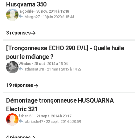
Husqvarna 350
la godille
-
30 nov. 2014 à 19:18
Margo27
-
18 juin 2020 à 15:44
3 réponses
[Tronçonneuse ECHO 290 EVL] - Quelle huile
pour le mélange ?
Winduc
-
25 oct. 2014 à 15:04
atlassaturn
-
21 mars 2015 à 14:22
19 réponses
Démontage tronçonneuse HUSQUARNA
Electric 321
faber-51
-
21 sept. 2014 à 20:17
labricole47
-
22 sept. 2014 à 20:59
4 réponses