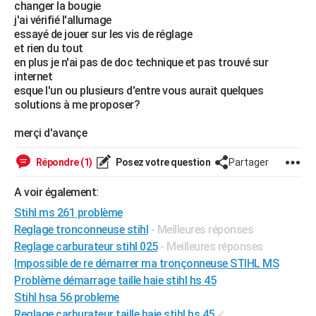
changer la bougie
City break
Voyage de noces
Climat
Destinations
Voyage nature
Forum
+
PHOTO
j'ai vérifié l'allumage
essayé de jouer sur les vis de réglage
GUIDES D'ACHAT
et rien du tout
en plus je n'ai pas de doc technique et pas trouvé sur
BONS PLANS
internet
esque l'un ou plusieurs d'entre vous aurait quelques
CARTE DE VOEUX
solutions à me proposer?
Carte Bonne année
Carte Pâques
Carte de Noël
Carte Saint-Valentin
Carte d'anniversaire
DICTIONNAIRE
merçi d'avançe
Biographies
Expressions
Dictionnaire
Citations
Proverbes
PROGRAMME TV
Répondre (1)
Posez votre question
Partager
COPAINS D'AVANT
A voir également:
Stihl ms 261 problème
Se connecter
Collèges
Universités
Service militaire
S'inscrire
Lycées
Primaires
Entreprises
Avis de recherche
AVIS DE DÉCÈS
Reglage tronconneuse stihl
- Meilleures réponses
FORUM
Reglage carburateur stihl 025
- Meilleures réponses
Impossible de re démarrer ma tronçonneuse STIHL MS
Lifestyle
Sport
Television
Cinema
Bricolage
Culture
Auto
Voyage
Problème démarrage taille haie stihl hs 45
Stihl hsa 56 probleme
Reglage carburateur taille haie stihl hs 45
✓