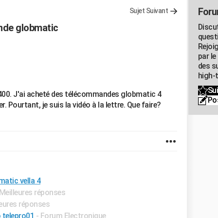
Foru
Sujet Suivant
de globmatic
Discu
quest
Rejoi
par l
des su
high-
Sui
 400. J'ai acheté des télécommandes globmatic 4
Po
. Pourtant, je suis la vidéo à la lettre. Que faire?
tic vella 4
 Meilleures réponses
leures réponses
 telepro01
-
Forum Electronique