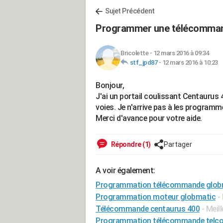
Sujet Précédent
Programmer une télécomman
Bricolette
-
12 mars 2016 à 09:34
stf_jpd87
-
12 mars 2016 à 10:23
Bonjour,
J'ai un portail coulissant Centaurus
voies. Je n'arrive pas à les programmer
Merci d'avance pour votre aide.
Répondre (1)
Partager
A voir également:
Programmation télécommande globma
Programmation moteur globmatic
-
Télécommande centaurus 400
- Meil
Programmation télécommande telco