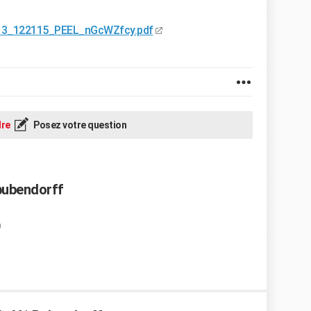
0913_122115_PEEL_nGcWZfcy.pdf
re
Posez votre question
bubendorff