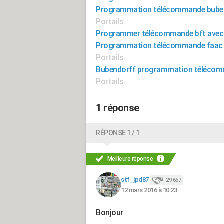
Programmation télécommande buben
Portails..
Programmer télécommande bft avec
Programmation télécommande faac s
Portails..
Bubendorff programmation télécomm
Portails..
1 réponse
RÉPONSE 1 / 1
Meilleure réponse
stf_jpd87
29 657
12 mars 2016 à 10:23
Bonjour