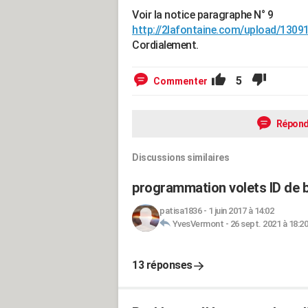
Voir la notice paragraphe N° 9
http://2lafontaine.com/upload/13
Cordialement.
5
Commenter
Répond
Discussions similaires
programmation volets ID de 
patisa1836
-
1 juin 2017 à 14:02
YvesVermont
-
26 sept. 2021 à 18:20
13 réponses