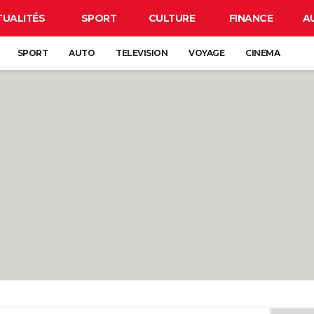
TUALITÉS
SPORT
CULTURE
FINANCE
A
SPORT
AUTO
TELEVISION
VOYAGE
CINEMA