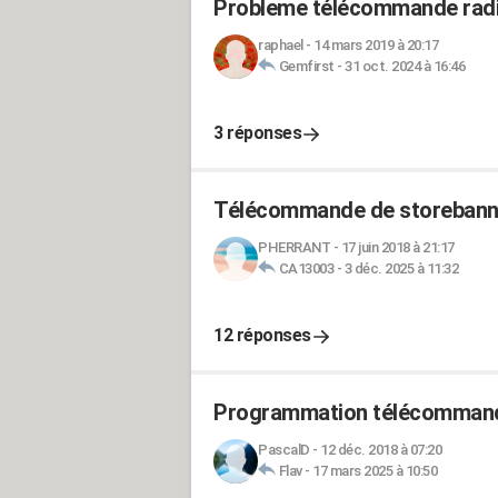
Probleme télécommande radi
raphael
-
14 mars 2019 à 20:17
Gemfirst
-
31 oct. 2024 à 16:46
3 réponses
Télécommande de storebanne
PHERRANT
-
17 juin 2018 à 21:17
CA13003
-
3 déc. 2025 à 11:32
12 réponses
Programmation télécomman
PascalD
-
12 déc. 2018 à 07:20
Flav
-
17 mars 2025 à 10:50