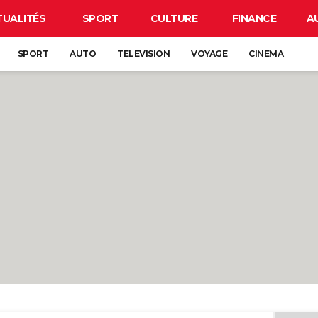
TUALITÉS
SPORT
CULTURE
FINANCE
A
SPORT
AUTO
TELEVISION
VOYAGE
CINEMA