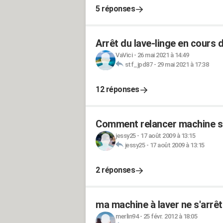
5 réponses
Arrêt du lave-linge en cours 
VaVici
-
26 mai 2021 à 14:49
stf_jpd87
-
29 mai 2021 à 17:38
12 réponses
Comment relancer machine s
jessy25
-
17 août 2009 à 13:15
jessy25
-
17 août 2009 à 13:15
2 réponses
ma machine à laver ne s'arrête
merlin94
-
25 févr. 2012 à 18:05