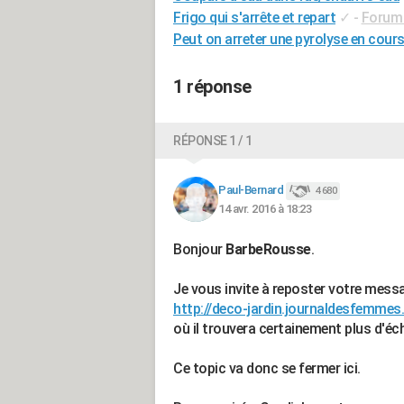
Frigo qui s'arrête et repart
✓
-
Forum
Peut on arreter une pyrolyse en cour
1 réponse
RÉPONSE 1 / 1
Paul-Bernard
4 680
14 avr. 2016 à 18:23
Bonjour
BarbeRousse
.
Je vous invite à reposter votre mess
http://deco-jardin.journaldesfemme
où il trouvera certainement plus d'éch
Ce topic va donc se fermer ici.