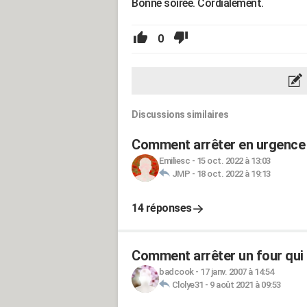
Bonne soirée. Cordialement.
0
Discussions similaires
Comment arrêter en urgence 
Emiliesc
-
15 oct. 2022 à 13:03
JMP
-
18 oct. 2022 à 19:13
14 réponses
Comment arrêter un four qui 
badcook
-
17 janv. 2007 à 14:54
Clolye31
-
9 août 2021 à 09:53