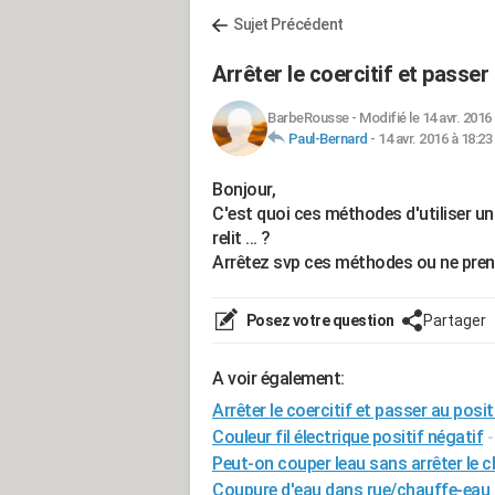
Sujet Précédent
Arrêter le coercitif et passer 
BarbeRousse
-
Modifié le 14 avr. 2016
Paul-Bernard
-
14 avr. 2016 à 18:23
Bonjour,
C'est quoi ces méthodes d'utiliser un 
relit ... ?
Arrêtez svp ces méthodes ou ne pren
Posez votre question
Partager
A voir également:
Arrêter le coercitif et passer au posit
Couleur fil électrique positif négatif
-
Peut-on couper leau sans arrêter le 
Coupure d'eau dans rue/chauffe-eau