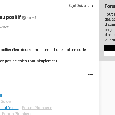
Foru
Sujet Suivant
Tout s
au positif
Fermé
des c
discu
 à 16:20
proje
d'art
leur m
collier électrique et maintenant une cloture qui le
ez pas de chien tout simplement !
if
 Guide
chauffe-eau
-
Forum Plomberie
-
Forum Plomberie