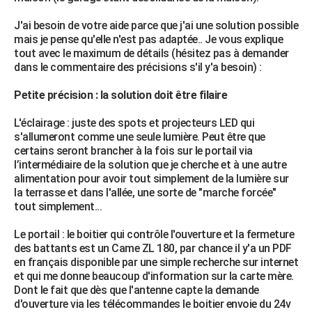
City break
Voyage de noces
Climat
Destinations
Voyage nature
Forum
+
PHOTO
J'ai besoin de votre aide parce que j'ai une solution possible
mais je pense qu'elle n'est pas adaptée.. Je vous explique
GUIDES D'ACHAT
tout avec le maximum de détails (hésitez pas à demander
dans le commentaire des précisions s'il y'a besoin) :
BONS PLANS
Petite précision : la solution doit être filaire
CARTE DE VOEUX
L'éclairage : juste des spots et projecteurs LED qui
Carte Bonne année
Carte Pâques
Carte de Noël
Carte Saint-Valentin
Carte d'anniversaire
DICTIONNAIRE
s'allumeront comme une seule lumière. Peut être que
certains seront brancher à la fois sur le portail via
Biographies
Expressions
Dictionnaire
Citations
Proverbes
PROGRAMME TV
l’intermédiaire de la solution que je cherche et à une autre
alimentation pour avoir tout simplement de la lumière sur
COPAINS D'AVANT
la terrasse et dans l'allée, une sorte de "marche forcée"
tout simplement...
Se connecter
Collèges
Universités
Service militaire
S'inscrire
Lycées
Primaires
Entreprises
Avis de recherche
AVIS DE DÉCÈS
Le portail : le boitier qui contrôle l'ouverture et la fermeture
FORUM
des battants est un Came ZL 180, par chance il y'a un PDF
en français disponible par une simple recherche sur internet
Lifestyle
Sport
Television
Cinema
Bricolage
Culture
Auto
Voyage
et qui me donne beaucoup d'information sur la carte mère.
Dont le fait que dès que l'antenne capte la demande
d'ouverture via les télécommandes le boitier envoie du 24v