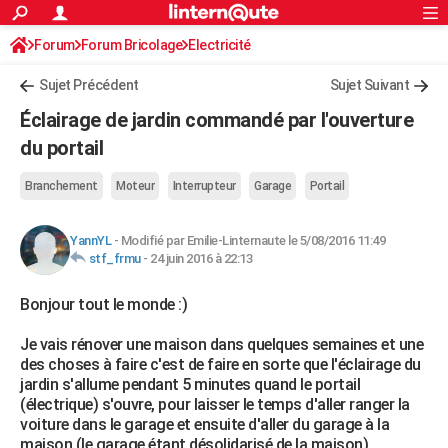
ACTUALITÉS
Forum
Forum Bricolage
Connexion
Electricité
S'inscrire
Rechercher
Société
Education
Villes
Politique
Faits Divers
Monde
+
SPORT
Sujet Précédent
Sujet Suivant
Football
Cyclisme
Forum
Coupe du monde 2026
Tennis
Rugby
CULTURE
Éclairage de jardin commandé par l'ouverture
TNT
Cinéma
Musique
Programme TV
Streaming
Sorties cinéma
+
du portail
FINANCE
Impôts
Immobilier
Banque
Crédit
Retraite
Epargne
Risques naturels par ville
Assurance
AUTO
Branchement
Moteur
Interrupteur
Garage
Portail
Réserver un essai
Berlines
Forum auto
Essais
Citadines
SUV
+
HIGH-TECH
YannYL
-
Modifié par Emilie-Linternaute le 5/08/2016 11:49
stf_frmu
-
24 juin 2016 à 22:13
Meilleur smartphone
Ordinateurs
Guide high-tech
Mobiles
Internet
Jeux vidéo
+
BRICOLAGE
Bonjour tout le monde :)
Aménagement intérieur
Cuisine
Jardinage
+
Forum
Extérieur
Salle de bains
Rangement
WEEK-END
Je vais rénover une maison dans quelques semaines et une
Escapades
Expositions
Week-end nature
Guides de France
Patrimoine
Musées
+
LIFESTYLE
des choses à faire c'est de faire en sorte que l'éclairage du
jardin s'allume pendant 5 minutes quand le portail
Bien-être
Mode
+
Art de vivre
Loisirs
Modes de vie
SANTE
(électrique) s'ouvre, pour laisser le temps d'aller ranger la
voiture dans le garage et ensuite d'aller du garage à la
Guide de la santé
Médicaments
+
Alimentation
Maladies
Sommeil
VOYAGE
maison (le garage étant désolidarisé de la maison).