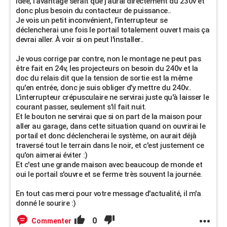
idée, l'avantage serait que j'aurai directement du 230v et
donc plus besoin du contacteur de puissance..
Je vois un petit inconvénient, l’interrupteur se
déclencherai une fois le portail totalement ouvert mais ça
devrai aller. À voir si on peut l'installer..
Je vous corrige par contre, non le montage ne peut pas
être fait en 24v, les projecteurs on besoin du 240v et la
doc du relais dit que la tension de sortie est la même
qu'en entrée, donc je suis obliger d'y mettre du 240v..
L’interrupteur crépusculaire ne servirai juste qu'à laisser le
courant passer, seulement s'il fait nuit.
Et le bouton ne servirai que si on part de la maison pour
aller au garage, dans cette situation quand on ouvrirai le
portail et donc déclencherai le système, on aurait déjà
traversé tout le terrain dans le noir, et c'est justement ce
qu'on aimerai éviter :)
Et c'est une grande maison avec beaucoup de monde et
oui le portail s'ouvre et se ferme très souvent la journée.
En tout cas merci pour votre message d'actualité, il m'a
donné le sourire :)
0
Commenter