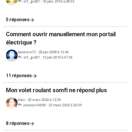
stf_jpd87
-
15 janv. 2016 à 08:33
5 réponses
Comment ouvrir manuellement mon portail
électrique ?
laurence72
-
28 juin 2008 à 12:44
stf_jpd87
-
12 juin 2019 à 07:26
11 réponses
Mon volet roulant somfi ne répond plus
Alex
-
25 mars 2020 à 12:39
passion16000
-
25 mars 2020 à 20:29
8 réponses