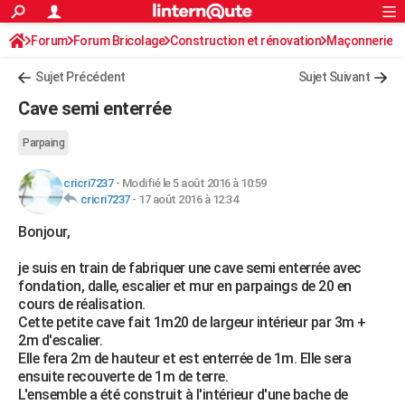
ACTUALITÉS
Forum
Forum Bricolage
Connexion
Construction et rénovation
S'inscrire
Maçonnerie
Rechercher
Société
Education
Villes
Politique
Faits Divers
Monde
+
SPORT
Sujet Précédent
Sujet Suivant
Football
Cyclisme
Forum
Coupe du monde 2026
Tennis
Rugby
CULTURE
Cave semi enterrée
TNT
Cinéma
Musique
Programme TV
Streaming
Sorties cinéma
+
FINANCE
Parpaing
Impôts
Immobilier
Banque
Crédit
Retraite
Epargne
Risques naturels par ville
Assurance
AUTO
cricri7237
-
Modifié le 5 août 2016 à 10:59
cricri7237
-
17 août 2016 à 12:34
Réserver un essai
Berlines
Forum auto
Essais
Citadines
SUV
+
HIGH-TECH
Bonjour,
Meilleur smartphone
Ordinateurs
Guide high-tech
Mobiles
Internet
Jeux vidéo
+
BRICOLAGE
je suis en train de fabriquer une cave semi enterrée avec
Aménagement intérieur
Cuisine
Jardinage
+
Forum
Extérieur
Salle de bains
Rangement
WEEK-END
fondation, dalle, escalier et mur en parpaings de 20 en
cours de réalisation.
Escapades
Expositions
Week-end nature
Guides de France
Patrimoine
Musées
+
LIFESTYLE
Cette petite cave fait 1m20 de largeur intérieur par 3m +
2m d'escalier.
Bien-être
Mode
+
Art de vivre
Loisirs
Modes de vie
SANTE
Elle fera 2m de hauteur et est enterrée de 1m. Elle sera
ensuite recouverte de 1m de terre.
Guide de la santé
Médicaments
+
Alimentation
Maladies
Sommeil
VOYAGE
L'ensemble a été construit à l'intérieur d'une bache de