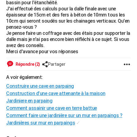
bassin pour l'étanchéité.
City break
Voyage de noces
Climat
Destinations
Voyage nature
Forum
+
PHOTO
J'ai effectué des calculs pour la dalle finale avec une
épaisseur de 15cm et des fers à béton de 10mm tous les
GUIDES D'ACHAT
10cm qui seront soudés sur les chainages verticaux. Qu'en
pensez-vous ?
BONS PLANS
Je pense faire un coffrage avec des étais pour supporter la
dalle mais je n'ai pas encore bien réfléchi à ce sujet. Si vous
CARTE DE VOEUX
avez des conseils.
Merci d'avance pour vos réponses
Carte Bonne année
Carte Pâques
Carte de Noël
Carte Saint-Valentin
Carte d'anniversaire
DICTIONNAIRE
Répondre (2)
Partager
Biographies
Expressions
Dictionnaire
Citations
Proverbes
PROGRAMME TV
A voir également:
COPAINS D'AVANT
Construire une cave en parpaing
Se connecter
Collèges
Universités
Service militaire
S'inscrire
Lycées
Primaires
Entreprises
Avis de recherche
Construction d’une cave attenante à la maison
AVIS DE DÉCÈS
Jardiniere en parpaing
FORUM
Comment assainir une cave en terre battue
Comment faire une jardinière sur un mur en parpaings ?
Lifestyle
Sport
Television
Cinema
Bricolage
Culture
Auto
Voyage
Jardinières sur mur en parpaings
✓