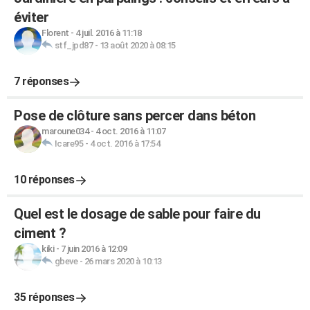
éviter
Florent
-
4 juil. 2016 à 11:18
stf_jpd87
-
13 août 2020 à 08:15
7 réponses
Pose de clôture sans percer dans béton
maroune034
-
4 oct. 2016 à 11:07
Icare95
-
4 oct. 2016 à 17:54
10 réponses
Quel est le dosage de sable pour faire du
ciment ?
kiki
-
7 juin 2016 à 12:09
gbeve
-
26 mars 2020 à 10:13
35 réponses