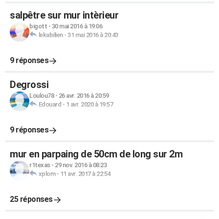
salpêtre sur mur intèrieur
bigott
-
30 mai 2016 à 19:06
lekabilien
-
31 mai 2016 à 20:43
9 réponses
Degrossi
Loulou78
-
26 avr. 2016 à 20:59
Edouard
-
1 avr. 2020 à 19:57
9 réponses
mur en parpaing de 50cm de long sur 2m
r1texas
-
29 nov. 2016 à 08:23
xplom
-
11 avr. 2017 à 22:54
25 réponses