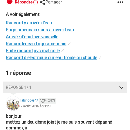
Répondre (1)
Partager
City break
Voyage de noces
Climat
Destinations
Voyage nature
Forum
+
PHOTO
A voir également:
GUIDES D'ACHAT
Raccord y arrivée d'eau
Frigo americain sans arrivée d eau
BONS PLANS
Arrivée d'eau lave vaisselle
CARTE DE VOEUX
Raccorder eau frigo americain
✓
Fuite raccord pvc mal colle
✓
Carte Bonne année
Carte Pâques
Carte de Noël
Carte Saint-Valentin
Carte d'anniversaire
DICTIONNAIRE
Raccord diélectrique sur eau froide ou chaude
✓
Biographies
Expressions
Dictionnaire
Citations
Proverbes
PROGRAMME TV
1 réponse
COPAINS D'AVANT
RÉPONSE 1 / 1
Se connecter
Collèges
Universités
Service militaire
S'inscrire
Lycées
Primaires
Entreprises
Avis de recherche
AVIS DE DÉCÈS
labricole47
2 871
FORUM
7 août 2016 à 21:23
Lifestyle
Sport
Television
Cinema
Bricolage
Culture
Auto
Voyage
bonjour
mettez un deuxième joint je me suis souvent dépanné
comme çà