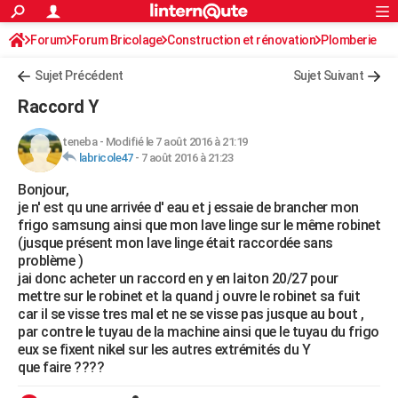
ACTUALITÉS
Forum
Forum Bricolage
Connexion
Construction et rénovation
S'inscrire
Plomberie
Rechercher
Société
Education
Villes
Politique
Faits Divers
Monde
+
SPORT
Sujet Précédent
Sujet Suivant
Football
Cyclisme
Forum
Coupe du monde 2026
Tennis
Rugby
CULTURE
Raccord Y
TNT
Cinéma
Musique
Programme TV
Streaming
Sorties cinéma
+
FINANCE
teneba
-
Modifié le 7 août 2016 à 21:19
labricole47
-
7 août 2016 à 21:23
Impôts
Immobilier
Banque
Crédit
Retraite
Epargne
Risques naturels par ville
Assurance
AUTO
Bonjour,
Réserver un essai
Berlines
Forum auto
Essais
Citadines
SUV
+
HIGH-TECH
je n' est qu une arrivée d' eau et j essaie de brancher mon
frigo samsung ainsi que mon lave linge sur le même robinet
Meilleur smartphone
Ordinateurs
Guide high-tech
Mobiles
Internet
Jeux vidéo
+
BRICOLAGE
(jusque présent mon lave linge était raccordée sans
problème )
Aménagement intérieur
Cuisine
Jardinage
+
Forum
Extérieur
Salle de bains
Rangement
WEEK-END
jai donc acheter un raccord en y en laiton 20/27 pour
mettre sur le robinet et la quand j ouvre le robinet sa fuit
Escapades
Expositions
Week-end nature
Guides de France
Patrimoine
Musées
+
LIFESTYLE
car il se visse tres mal et ne se visse pas jusque au bout ,
par contre le tuyau de la machine ainsi que le tuyau du frigo
Bien-être
Mode
+
Art de vivre
Loisirs
Modes de vie
SANTE
eux se fixent nikel sur les autres extrémités du Y
que faire ????
Guide de la santé
Médicaments
+
Alimentation
Maladies
Sommeil
VOYAGE