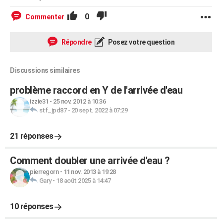
0
Commenter
Répondre
Posez votre question
Discussions similaires
problème raccord en Y de l'arrivée d'eau
izzie31
-
25 nov. 2012 à 10:36
stf_jpd87
-
20 sept. 2022 à 07:29
21 réponses
Comment doubler une arrivée d'eau ?
pierregorn
-
11 nov. 2013 à 19:28
Gary
-
18 août 2025 à 14:47
10 réponses