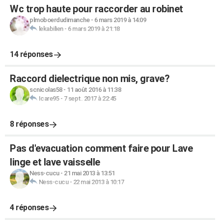
Wc trop haute pour raccorder au robinet
plmoboerdudimanche
-
6 mars 2019 à 14:09
lekabilien
-
6 mars 2019 à 21:18
14 réponses
Raccord dielectrique non mis, grave?
scnicolas58
-
11 août 2016 à 11:38
Icare95
-
7 sept. 2017 à 22:45
8 réponses
Pas d'evacuation comment faire pour Lave
linge et lave vaisselle
Ness-cucu
-
21 mai 2013 à 13:51
Ness-cucu
-
22 mai 2013 à 10:17
4 réponses