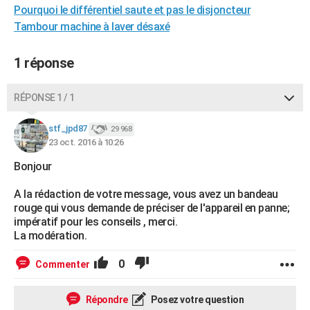
Pourquoi le différentiel saute et pas le disjoncteur
City break
Voyage de noces
Climat
Destinations
Voyage nature
Forum
+
PHOTO
Tambour machine à laver désaxé
GUIDES D'ACHAT
1 réponse
BONS PLANS
RÉPONSE 1 / 1
CARTE DE VOEUX
Carte Bonne année
Carte Pâques
Carte de Noël
Carte Saint-Valentin
Carte d'anniversaire
DICTIONNAIRE
stf_jpd87
29 968
23 oct. 2016 à 10:26
Biographies
Expressions
Dictionnaire
Citations
Proverbes
PROGRAMME TV
Bonjour
COPAINS D'AVANT
A la rédaction de votre message, vous avez un bandeau
rouge qui vous demande de préciser de l'appareil en panne;
Se connecter
Collèges
Universités
Service militaire
S'inscrire
Lycées
Primaires
Entreprises
Avis de recherche
AVIS DE DÉCÈS
impératif pour les conseils , merci.
La modération.
FORUM
0
Commenter
Lifestyle
Sport
Television
Cinema
Bricolage
Culture
Auto
Voyage
Répondre
Posez votre question