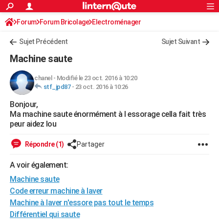
ACTUALITÉS
Forum
Forum Bricolage
Connexion
Electroménager
S'inscrire
Rechercher
Société
Education
Villes
Politique
Faits Divers
Monde
+
SPORT
Sujet Précédent
Sujet Suivant
Football
Cyclisme
Forum
Coupe du monde 2026
Tennis
Rugby
CULTURE
Machine saute
TNT
Cinéma
Musique
Programme TV
Streaming
Sorties cinéma
+
FINANCE
chanel
-
Modifié le 23 oct. 2016 à 10:20
stf_jpd87
-
23 oct. 2016 à 10:26
Impôts
Immobilier
Banque
Crédit
Retraite
Epargne
Risques naturels par ville
Assurance
AUTO
Bonjour,
Réserver un essai
Berlines
Forum auto
Essais
Citadines
SUV
+
HIGH-TECH
Ma machine saute énormément à l essorage cella fait très
peur aidez lou
Meilleur smartphone
Ordinateurs
Guide high-tech
Mobiles
Internet
Jeux vidéo
+
BRICOLAGE
Répondre (1)
Partager
Aménagement intérieur
Cuisine
Jardinage
+
Forum
Extérieur
Salle de bains
Rangement
WEEK-END
A voir également:
Escapades
Expositions
Week-end nature
Guides de France
Patrimoine
Musées
+
LIFESTYLE
Machine saute
Bien-être
Mode
+
Art de vivre
Loisirs
Modes de vie
Code erreur machine à laver
SANTE
Machine à laver n'essore pas tout le temps
Guide de la santé
Médicaments
+
Alimentation
Maladies
Sommeil
VOYAGE
Différentiel qui saute