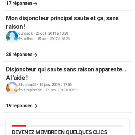
17 réponses
Mon disjoncteur principal saute et ça, sans
raison !
oursjack
-
26 oct. 2011 à 10:28
alilhou
-
15 oct. 2017 à 18:28
28 réponses
Disjoncteur qui saute sans raison apparente...
A l'aide !
Stephmj55
-
15 janv. 2019 à 17:55
Stephmj55
-
17 janv. 2019 à 09:53
19 réponses
DEVENEZ MEMBRE EN QUELQUES CLICS