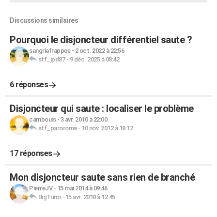
Discussions similaires
Pourquoi le disjoncteur différentiel saute ?
sangriafrappee
-
2 oct. 2022 à 22:56
stf_jpd87
-
9 déc. 2025 à 08:42
6 réponses
Disjoncteur qui saute : localiser le problème
cambouis
-
3 avr. 2010 à 22:00
stf_paroroma
-
10 nov. 2012 à 18:12
17 réponses
Mon disjoncteur saute sans rien de branché
PierreJV
-
15 mai 2014 à 09:46
BigTuno
-
15 avr. 2018 à 12:45