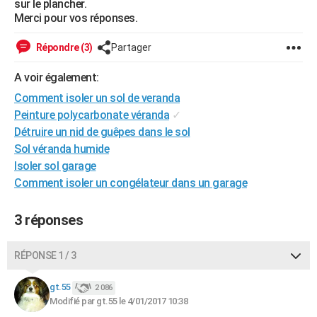
sur le plancher.
City break
Voyage de noces
Climat
Destinations
Voyage nature
Forum
+
Merci pour vos réponses.
PHOTO
GUIDES D'ACHAT
Répondre (3)
Partager
BONS PLANS
A voir également:
Comment isoler un sol de veranda
CARTE DE VOEUX
Peinture polycarbonate véranda
✓
Carte Bonne année
Carte Pâques
Carte de Noël
Carte Saint-Valentin
Carte d'anniversaire
Détruire un nid de guêpes dans le sol
DICTIONNAIRE
Sol véranda humide
Biographies
Expressions
Dictionnaire
Citations
Proverbes
PROGRAMME TV
Isoler sol garage
Comment isoler un congélateur dans un garage
COPAINS D'AVANT
Se connecter
Collèges
Universités
Service militaire
S'inscrire
Lycées
Primaires
Entreprises
Avis de recherche
3 réponses
AVIS DE DÉCÈS
FORUM
RÉPONSE 1 / 3
Lifestyle
Sport
Television
Cinema
Bricolage
Culture
Auto
Voyage
gt.55
2 086
Modifié par gt.55 le 4/01/2017 10:38