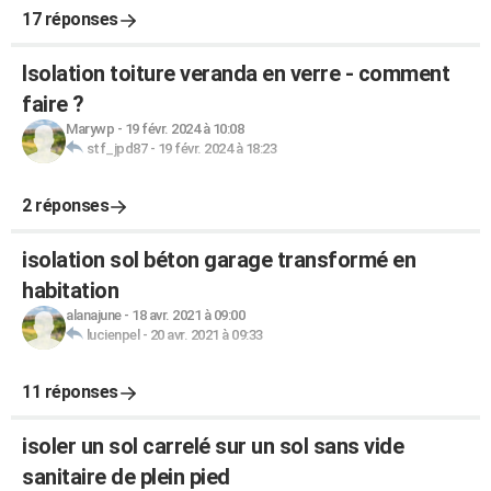
17 réponses
Isolation toiture veranda en verre - comment
faire ?
Marywp
-
19 févr. 2024 à 10:08
stf_jpd87
-
19 févr. 2024 à 18:23
2 réponses
isolation sol béton garage transformé en
habitation
alanajune
-
18 avr. 2021 à 09:00
lucienpel
-
20 avr. 2021 à 09:33
11 réponses
isoler un sol carrelé sur un sol sans vide
sanitaire de plein pied