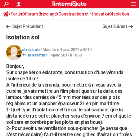
ACTUALITÉS
Forum
Forum Bricolage
Connexion
Construction et rénovation
S'inscrire
Isolation
Rechercher
Société
Education
Villes
Politique
Faits Divers
Monde
+
SPORT
Sujet Précédent
Sujet Suivant
Football
Cyclisme
Forum
Coupe du monde 2026
Tennis
Rugby
CULTURE
Isolation sol
TNT
Cinéma
Musique
Programme TV
Streaming
Sorties cinéma
+
FINANCE
chritobale
-
Modifié le 4 janv. 2017 à 09:14
atlassaturn
-
4 janv. 2017 à 16:58
Impôts
Immobilier
Banque
Crédit
Retraite
Epargne
Risques naturels par ville
Assurance
AUTO
Bonjour,
Réserver un essai
Berlines
Forum auto
Essais
Citadines
SUV
+
HIGH-TECH
Sur chape béton existante, construction d'une véranda
isolée de 13 m².
Meilleur smartphone
Ordinateurs
Guide high-tech
Mobiles
Internet
Jeux vidéo
+
BRICOLAGE
A l'intérieur de la véranda, pour mettre à niveau avec la
cuisine, je vais mettre un film plastique sur la dalle, des
Aménagement intérieur
Cuisine
Jardinage
+
Forum
Extérieur
Salle de bains
Rangement
WEEK-END
lambourdes carrées de 45 mm montées sur des plots
réglables et un plancher épaisseur 21 en pin maritime.
Escapades
Expositions
Week-end nature
Guides de France
Patrimoine
Musées
+
LIFESTYLE
1-Quel type d'isolation mettre sur le sol sachant que la
distance entre sol et plancher sera d'environ 7 cm et que le
Bien-être
Mode
+
Art de vivre
Loisirs
Modes de vie
SANTE
sol sera encombré par les plots en plastique).
2- Pour avoir une ventilation sous-plancher (je pense que
Guide de la santé
Médicaments
+
Alimentation
Maladies
Sommeil
VOYAGE
c'est nécessaire) faut-il mettre des grilles d'aération fixées