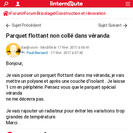
ACTUALITÉS
Forum
Forum Bricolage
Connexion
Construction et rénovation
S'inscrire
Rechercher
Société
Education
Villes
Politique
Faits Divers
Monde
+
SPORT
Sujet Précédent
Sujet Suivant
Football
Cyclisme
Forum
Coupe du monde 2026
Tennis
Rugby
CULTURE
Parquet flottant non collé dans véranda
TNT
Cinéma
Musique
Programme TV
Streaming
Sorties cinéma
+
FINANCE
danjboom
-
Modifié le 17 févr. 2017 à 06:41
Paul-Bernard
-
17 févr. 2017 à 07:42
Impôts
Immobilier
Banque
Crédit
Retraite
Epargne
Risques naturels par ville
Assurance
AUTO
Bonjour,
Réserver un essai
Berlines
Forum auto
Essais
Citadines
SUV
+
HIGH-TECH
Je vais poser un parquet flottant dans ma véranda; je vais
Meilleur smartphone
Ordinateurs
Guide high-tech
Mobiles
Internet
Jeux vidéo
+
BRICOLAGE
mettre un polyane et après une couche d'isolant . Je laisse
1 cm en périphérie. Pensez vous que le parquet spécial
Aménagement intérieur
Cuisine
Jardinage
+
Forum
Extérieur
Salle de bains
Rangement
WEEK-END
véranda
ne me décevra pas.
Escapades
Expositions
Week-end nature
Guides de France
Patrimoine
Musées
+
LIFESTYLE
Je vais rajouter un radiateur pour éviter les variations trop
Bien-être
Mode
+
Art de vivre
Loisirs
Modes de vie
SANTE
grandes de température.
Merci .
Guide de la santé
Médicaments
+
Alimentation
Maladies
Sommeil
VOYAGE