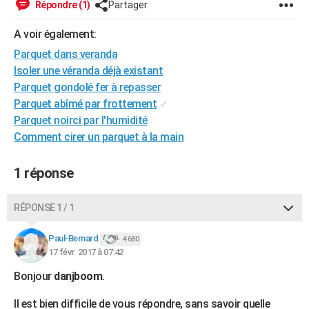
Répondre (1)
Partager
City break
Voyage de noces
Climat
Destinations
Voyage nature
Forum
+
PHOTO
A voir également:
GUIDES D'ACHAT
Parquet dans veranda
Isoler une véranda déjà existant
BONS PLANS
Parquet gondolé fer à repasser
CARTE DE VOEUX
Parquet abîmé par frottement
✓
Parquet noirci par l'humidité
Carte Bonne année
Carte Pâques
Carte de Noël
Carte Saint-Valentin
Carte d'anniversaire
DICTIONNAIRE
Comment cirer un parquet à la main
Biographies
Expressions
Dictionnaire
Citations
Proverbes
PROGRAMME TV
1 réponse
COPAINS D'AVANT
RÉPONSE 1 / 1
Se connecter
Collèges
Universités
Service militaire
S'inscrire
Lycées
Primaires
Entreprises
Avis de recherche
AVIS DE DÉCÈS
Paul-Bernard
4 680
FORUM
17 févr. 2017 à 07:42
Lifestyle
Sport
Television
Cinema
Bricolage
Culture
Auto
Voyage
Bonjour
danjboom
.
Il est bien difficile de vous répondre, sans savoir quelle