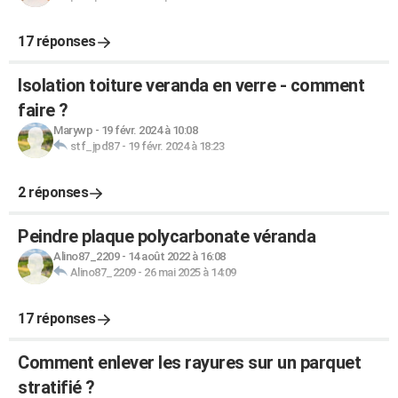
17 réponses
Isolation toiture veranda en verre - comment
faire ?
Marywp
-
19 févr. 2024 à 10:08
stf_jpd87
-
19 févr. 2024 à 18:23
2 réponses
Peindre plaque polycarbonate véranda
Alino87_2209
-
14 août 2022 à 16:08
Alino87_2209
-
26 mai 2025 à 14:09
17 réponses
Comment enlever les rayures sur un parquet
stratifié ?